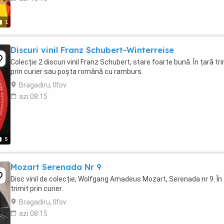
1
Discuri vinil Franz Schubert-Winterreise
Colecție 2 discuri vinil Franz Schubert, stare foarte bună. În țară tri
prin curier sau poșta română cu ramburs.
Bragadiru, Ilfov
azi 08:15
5
Mozart Serenada Nr 9
Disc vinil de colecție, Wolfgang Amadeus Mozart, Serenada nr 9. În
trimit prin curier.
Bragadiru, Ilfov
azi 08:15