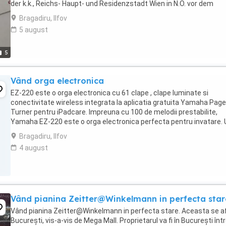
der k.k., Reichs- Haupt- und Residenzstadt Wien in N.Ö. vor dem
Beginne der Stadterweiterung ...
Bragadiru, Ilfov
5 august
5
Vând orga electronica
EZ-220 este o orga electronica cu 61 clape , clape luminate si
conectivitate wireless integrata la aplicatia gratuita Yamaha Page
Turner pentru iPadcare. Impreuna cu 100 de melodii prestabilite,
Yamaha EZ-220 este o orga electronica perfecta pentru invatare. 
port USB la host va permite sa conectati ...
Bragadiru, Ilfov
4 august
Vând pianina Zeitter@Winkelmann in perfecta star
Vând pianina Zeitter@Winkelmann in perfecta stare. Aceasta se af
București, vis-a-vis de Mega Mall. Proprietarul va fi în București înt