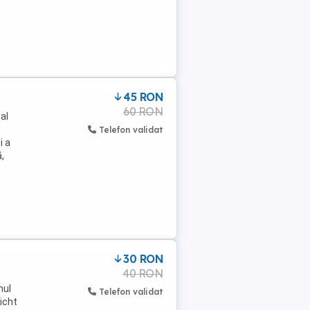
45 RON
60 RON
al
Telefon validat
i a
,
30 RON
40 RON
mul
Telefon validat
sicht