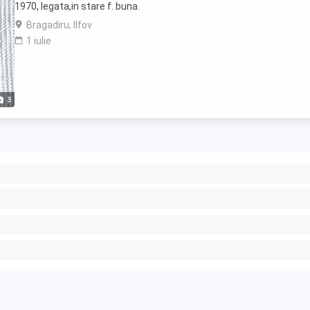
1970, legata,in stare f. buna.
Bragadiru, Ilfov
1 iulie
3