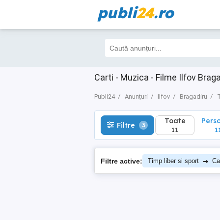
publi
24
.ro
Toate
Perso
Filtre
3
11
11
Carti - Muzica - Filme Ilfov Brag
Publi24
Anunțuri
Ilfov
Bragadiru
T
Toate
Pers
Filtre
3
11
1
→
Filtre active:
Timp liber si sport
Ca