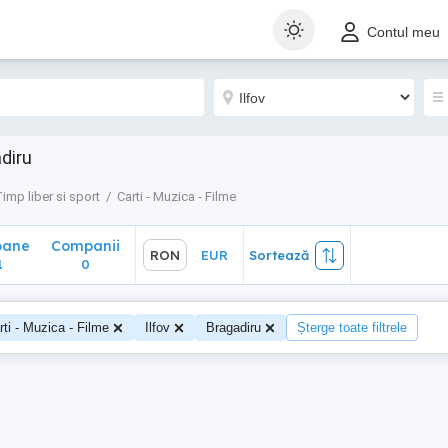
ane
Companii
RON
EUR
Sortează
Contul meu
0
adiru
imp liber si sport
Carti - Muzica - Filme
oane
Companii
RON
EUR
Sortează
1
0
rti - Muzica - Filme
Ilfov
Bragadiru
Șterge toate filtrele