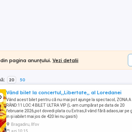
 din pagina anunțului.
Vezi detalii
nă:
20
50
Vând bilet la concertul,,Libertate,, al Loredanei
Vând acest bilet pentru că nu mai pot ajunge la spectacol, ZONA:A
RÂND:11 LOC:4 BILET ULTRA VIP (L-am cumpărat pe data de 20
februarie 2026,pot dovedi plata cu Extras,îl vând fără adaos,iar pe 
in și iabilet mai jos de 420 lei nu gasiti)
Bragadiru, Ilfov
azi 10:15