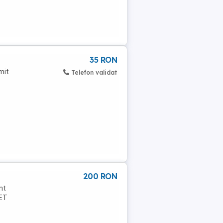
35 RON
mit
Telefon validat
200 RON
nt
LET