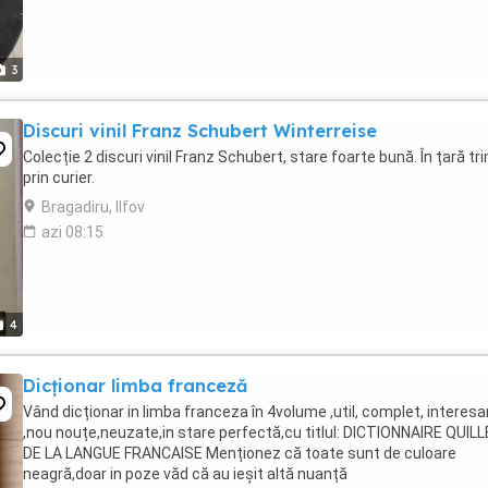
3
Discuri vinil Franz Schubert Winterreise
Colecție 2 discuri vinil Franz Schubert, stare foarte bună. În țară tri
prin curier.
Bragadiru, Ilfov
azi 08:15
4
Dicționar limba franceză
Vând dicționar in limba franceza în 4volume ,util, complet, interesa
,nou nouțe,neuzate,in stare perfectă,cu titlul: DICTIONNAIRE QUIL
DE LA LANGUE FRANCAISE Menționez că toate sunt de culoare
neagră,doar in poze văd că au ieșit altă nuanță