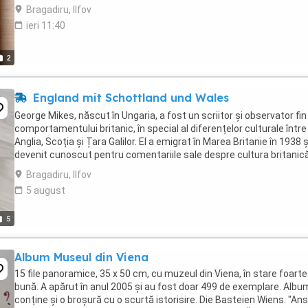
Bragadiru, Ilfov
ieri 11:40
2
England mit Schottland und Wales
George Mikes, născut în Ungaria, a fost un scriitor și observator fin 
comportamentului britanic, în special al diferențelor culturale între
Anglia, Scoția și Țara Galilor. El a emigrat în Marea Britanie în 1938 ș
devenit cunoscut pentru comentariile sale despre cultura britanică
uneori incluzând ...
Bragadiru, Ilfov
5 august
5
Album Museul din Viena
15 file panoramice, 35 x 50 cm, cu muzeul din Viena, în stare foarte
bună. A apărut în anul 2005 și au fost doar 499 de exemplare. Albu
conține și o broșură cu o scurtă istorisire. Die Basteien Wiens. "An