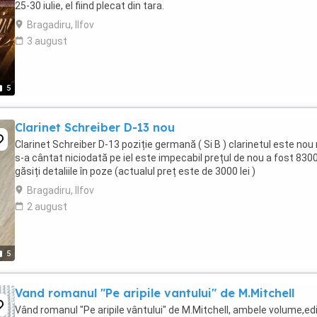
25-30 iulie, el fiind plecat din tara.
Bragadiru, Ilfov
3 august
5
Clarinet Schreiber D-13 nou
Clarinet Schreiber D-13 poziție germană ( Si B ) clarinetul este nou
s-a cântat niciodată pe iel este impecabil prețul de nou a fost 8300
găsiți detaliile în poze (actualul preț este de 3000 lei )
Bragadiru, Ilfov
2 august
5
Vand romanul "Pe aripile vantului" de M.Mitchell
Vând romanul "Pe aripile vântului" de M.Mitchell, ambele volume,edi