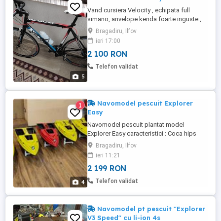
Vand cursiera Velocity , echipata full
simano, anvelope kenda foarte inguste.,
schimbătoare cu padele la frana, frane
Bragadiru, Ilfov
shimano claris, jante duble. Bicicleta este
ieri 17:00
foarte usoara, din aluminiu! Se poate
2 100 RON
vedea in zona national Arena
Telefon validat
5
Navomodel pescuit Explorer
1
Easy
Navomodel pescuit plantat model
Explorer Easy caracteristici : Coca hips
foarte rezistenta la impact lovituri ,
Bragadiru, Ilfov
produsa din material de 3 mm Motor 755
ieri 11:21
economic , puternic si silentios , durabil
2 199 RON
Baterie pb acid de 7A , autonomie f mare ,
20 drumuri la 100-150m , incarcator priza
Telefon validat
4
220V Radiocomanda Microzone ...
Navomodel pt pescuit "Explorer
V3 Speed" cu li-ion 4s