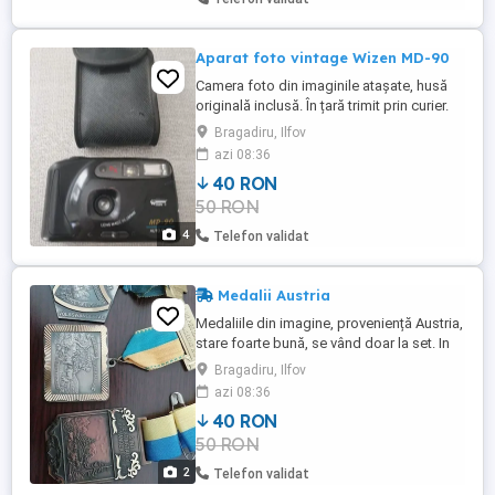
Aparat foto vintage Wizen MD-90
Camera foto din imaginile atașate, husă
originală inclusă. În țară trimit prin curier.
Bragadiru, Ilfov
azi 08:36
40 RON
50 RON
4
Telefon validat
Medalii Austria
Medaliile din imagine, proveniență Austria,
stare foarte bună, se vând doar la set. In
țara trimit prin curier
Bragadiru, Ilfov
azi 08:36
40 RON
50 RON
2
Telefon validat