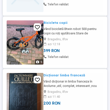
Telefon validat
Bicicleta copii
Vând bicicletă Btwin robot 500 pentru
copii cu roți ajutătoare.Stare de
funcționare foarte bună.
Bragadiru, Ilfov
azi 12:18
399 RON
Telefon validat
5
Dicționar limba franceză
Vând dicționar in limba franceza în
4volume ,util, complet, interesant ,nou
nouțe,neuzate,in stare perfectă,cu titlul:
Bragadiru, Ilfov
DICTIONNAIRE QUILLET DE LA LANGUE
azi 11:40
FRANCAISE Menționez că toate sunt de
200 RON
culoare neagră,doar in poze văd că au
ieșit altă nuanță