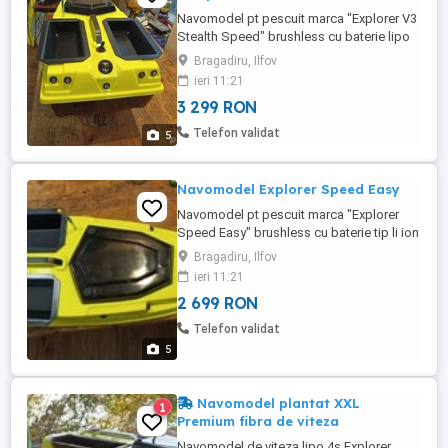
Navomodel pt pescuit marca "Explorer V3
Stealth Speed" brushless cu baterie lipo
4s Caracteristici : - motor brushless
Bragadiru, Ilfov
puternic 800kv si 1000W - baterie li-ion 4s ,
ieri 11:21
14000 mah - radiocomanda fs-i6 , 6 canale
3 299 RON
cu afisaj , receptorul cel mai bun de pe
piata IA6B cu telemetrie - incarcator lipo si
Telefon validat
5
la auto ...
Navomodel Explorer Speed Easy
Navomodel pt pescuit marca "Explorer
Speed Easy" brushless cu baterie tip li ion
4s Caracteristici : - motor brushless
Bragadiru, Ilfov
puternic 750 kv si 600W - baterie li ion 3S
ieri 11:21
14000 mah - radiocomanda fs-i6 , 6 canale
2 699 RON
cu afisaj , receptorul cel mai bun de pe
piata IA6B cu telemetrie , raza 400m-500m
Telefon validat
- incarcator ...
5
Navomodel plantat XXL
1
Premium fibra de viteza
Navomodel de viteza lipo 4s Explorer ,