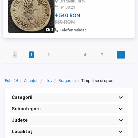
Bragadiru, Ilfov
ramburs
ieri 08:23
540 RON
550 RON
3
Telefon validat
›
‹
1
2
…
4
5
Publi24
Anunțuri
Ilfov
Bragadiru
Timp liber si sport
Categorii
Subcategorii
Județe
Localități