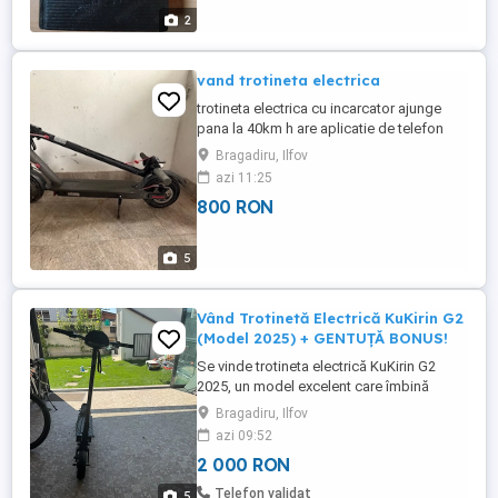
2
vand trotineta electrica
trotineta electrica cu incarcator ajunge
pana la 40km h are aplicatie de telefon
prin codul qr Anvelope pline perforate
Bragadiru, Ilfov
stare excelenta, a fost folosita de maxim
azi 11:25
2-3 ori
800 RON
5
Vând Trotinetă Electrică KuKirin G2
(Model 2025) + GENTUȚĂ BONUS!
Se vinde trotineta electrică KuKirin G2
2025, un model excelent care îmbină
perfect puterea urbană cu abilitățile off-
Bragadiru, Ilfov
road. Trotineta se află în stare ideală de
azi 09:52
funcționare și a fost întreținută. BONUS
2 000 RON
INCLUS: Ofer cadou gentuța pentru
transportul accesoriilor (încărcător, chei,
Telefon validat
5