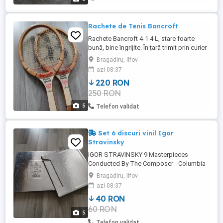
telefon etc.), care ...
Rachete de Tenis Bancroft
Rachete Bancroft 4-1 4 L, stare foarte
bună, bine îngrijite. În țară trimit prin curier
rapid.
Bragadiru, Ilfov
azi 08:37
220 RON
250 RON
5
Telefon validat
Set 6 discuri vinil Igor
Stravinsky
IGOR STRAVINSKY 9 Masterpieces
Conducted By The Composer - Columbia
6-LP set. Păstrate în stare foarte bună, fără
Bragadiru, Ilfov
urme de uzură. În țară trimit prin curier.
azi 08:37
40 RON
60 RON
5
Telefon validat