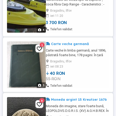
coca fibra Carp Range - Caracteristici : -
motor brushless puternic 800kv si 1250W
Bragadiru, Ilfov
- baterie liion 5s , 14000 mah -
ieri 11:20
radiocomanda fs-i6 , 6 canale cu afisaj ,
3 700 RON
receptorul cel mai bun de pe piata IA6B cu
telemetrie - incarcator lipo SkyRC original
Telefon validat
4
compatibil si ...
Carte veche germană
1
Carte veche în limba germană, anul 1896,
păstrată foarte bine, 178 pagini. În țară
trimit prin curier.
Bragadiru, Ilfov
ieri 08:23
40 RON
55 RON
5
Telefon validat
Moneda argint 15 Kreutzer 1676
6
Moneda din imagine, stare foarte bună,
LEOPOLDVS.D.G.R.I.S. (XV) A.G.H.B.REX. În
țară trimit prin curier sau poșta română cu