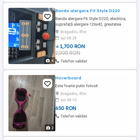
Banda alergare Fit Style D220
Banda alergare Fit Style D220, electrica,
suprafață alergare 126x42, greutatea
suportata 120 kg. Cu inclinare, 12
Bragadiru, Ilfov
programe presetate, cheie de siguranta,
azi 08:28
pliabila! Afișează puls, timp, inclinare,
1,700 RON
viteză. Este foarte putin utilizată
2,000 RON
4
Telefon validat
Hoverboard
Este foarte putin folosit
Bragadiru, Ilfov
azi 08:10
650 RON
Telefon validat
2