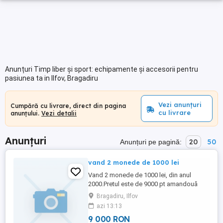
Anunțuri Timp liber și sport: echipamente și accesorii pentru
pasiunea ta in Ilfov, Bragadiru
Vezi anunțuri
Cumpără cu livrare, direct din pagina
cu livrare
anunțului.
Vezi detalii
Anunțuri
20
50
Anunțuri pe pagină:
vand 2 monede de 1000 lei
Vand 2 monede de 1000 lei, din anul
2000.Pretul este de 9000 pt amandouă
monedele, sau 5000 de lei
Bragadiru, Ilfov
bucată.Vanzarea o fac doar prin curier
azi 13:13
rapid platit de catre cumparator in orice
9 000 RON
punct al țării.