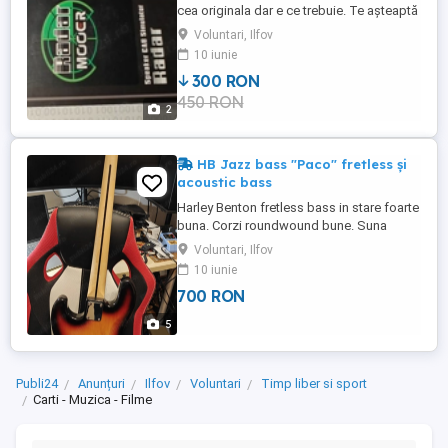
cea originala dar e ce trebuie. Te așteaptă
să îl folosești , la mine sta degeaba.
Voluntari, Ilfov
10 iunie
300 RON
450 RON
2
HB Jazz bass "Paco" fretless și
acoustic bass
Harley Benton fretless bass in stare foarte
buna. Corzi roundwound bune. Suna
incredibil de bine. Nu e Fender! Preț 700 lei
Voluntari, Ilfov
Harley Benton acoustic "Ovation" style
10 iunie
bass. Lipsește capac de la truss rod . In
700 RON
rest e foarte bun. Și suna bine. Preț 700 lei
5
Publi24
Anunțuri
Ilfov
Voluntari
Timp liber si sport
Carti - Muzica - Filme