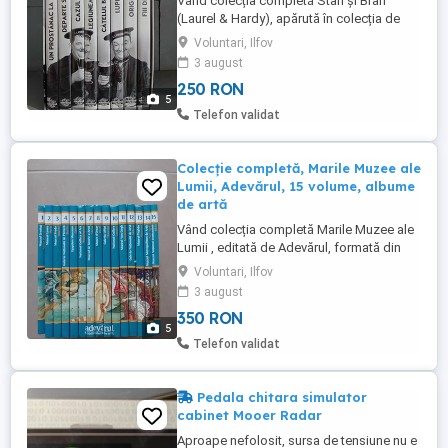
Vând colecția completă Stan și Bran
(Laurel & Hardy), apărută în colecția de
filme a ziarului Adevărul. Colecția conține:
Voluntari, Ilfov
8 DVD-uri originale suport cutie din carton
3 august
originală toate coperțile păstrate stare
250 RON
foarte bună, îngrijită, potrivită pentru
5
colecționari O ocazie excelentă pentru
Telefon validat
iubitorii ...
Colecție completă, Marile Muzee ale
Lumii, Adevărul, 15 volume, albume
de artă
Vând colecția completă Marile Muzee ale
Lumii , editată de Adevărul, formată din
toate cele 15 volume. O colecție
Voluntari, Ilfov
deosebită pentru iubitorii de artă, istorie și
3 august
cultură, ce prezintă capodoperele marilor
350 RON
muzee ale lumii prin imagini de calitate și
5
informații documentate. Colecție
Telefon validat
completă: 15 volume ...
Pedala chitara simulator
cabinet Mooer Radar
Aproape nefolosit, sursa de tensiune nu e