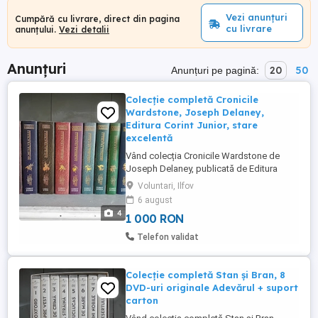
Vezi anunțuri
Cumpără cu livrare, direct din pagina
cu livrare
anunțului.
Vezi detalii
Anunțuri
20
50
Anunțuri pe pagină:
Colecție completă Cronicile
Wardstone, Joseph Delaney,
Editura Corint Junior, stare
excelentă
Vând colecția Cronicile Wardstone de
Joseph Delaney, publicată de Editura
Corint Junior, una dintre cele mai apreciate
Voluntari, Ilfov
serii fantasy pentru adolescenți și iubitorii
6 august
genului. Colecția conține volumele traduse
4
1 000 RON
în limba română, inclusiv titlurile mai greu
de găsit: Ucenicul Vraciului Blestemul
Telefon validat
Vraciului ...
Colecție completă Stan și Bran, 8
DVD-uri originale Adevărul + suport
carton