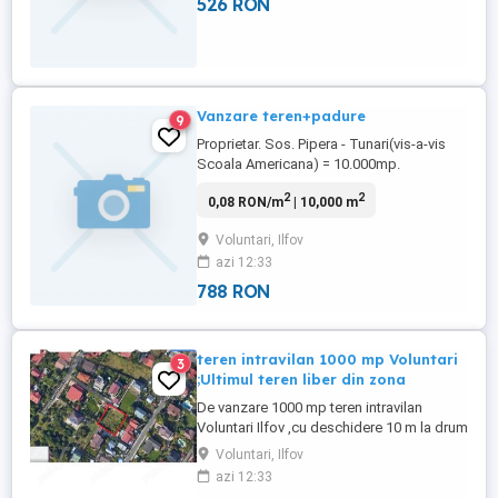
526 RON
Vanzare teren+padure
9
Proprietar. Sos. Pipera - Tunari(vis-a-vis
Scoala Americana) = 10.000mp.
Deschidere 40m la sosea si 250m
2
2
0,08 RON/m
| 10,000 m
adancime spre padure. Date de contact:
tel. Paraschiv Mihai
Voluntari, Ilfov
azi 12:33
788 RON
teren intravilan 1000 mp Voluntari
3
;Ultimul teren liber din zona
De vanzare 1000 mp teren intravilan
Voluntari Ilfov ,cu deschidere 10 m la drum
de servitute cu latimea de 5 m . Terenul cu
Voluntari, Ilfov
laturile de 30,3 m x 33 m este liber de
azi 12:33
constructii si este situat in zona