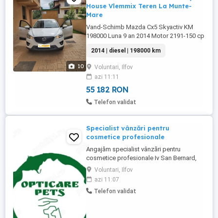
House Vlemmix Teren La Munte-
Mare
Vand-Schimb Mazda Cx5 Skyactiv KM
198000 Luna 9 an 2014 Motor 2191-150 cp
Diesel Cutie manuale AC Geamuri electrice
2014 | diesel | 198000 km
E.T.C. Dotari specifice Mazda CX 5 2014
Vand - 10500 Schimb -12500 Cu:
10
Voluntari, Ilfov
Autoutilitara Doka. Remorca Tiny House
azi 11:11
Vlemmix sau alta marca. Teren: La munte
La mare Teren agricol Arata si merge ...
55 182 RON
Telefon validat
Specialist vânzări pentru
cosmetice profesionale
Angajăm specialist vânzări pentru
cosmetice profesionale Iv San Bernard,
full-time, 8 ore, cu deplasări și necesita
Voluntari, Ilfov
permis categoria B. Rolul include
azi 11:07
gestionarea relațiilor cu clienții existenți și
Telefon validat
atragerea de saloane noi de grooming.
Oferim salariu motivant, bonusuri, mașină,
telefon, laptop, ...