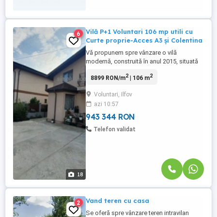
Vilă P+1 Voluntari 106 mp utili cu
6
Curte proprie-Acces A3 și Colentina
Vă propunem spre vânzare o vilă
modernă, construită în anul 2015, situată
într-o zonă foarte bine cotată din
2
2
8899 RON/m
| 106 m
Voluntari, chiar la granița cu Bucureștiul,
cu acces rapid din Șoseaua Colentina.
Voluntari, Ilfov
Proprietatea este ideală pentru o familie
azi 10:57
care își dorește liniștea unei zone
rezidențiale, fără a renunța la ...
943 344 RON
Telefon validat
18
Vand teren cu casa
2
Se oferă spre vânzare teren intravilan