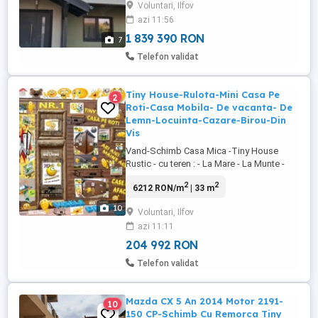
Voluntari, Ilfov
zonă de dining și bucătărie open space,
azi 11:56
cu acces direct către o terasa acoperita
de 30 mp. ...
1 839 390 RON
7
Telefon validat
Tiny House-Rulota-Mini Casa Pe
2
Roti-Casa Mobila- De vacanta- De
Lemn-Locuinta-Cazare-Birou-Din
Vis
Vand-Schimb Casa Mica -Tiny House
Rustic - cu teren : - La Mare - La Munte -
Snagov Ilfov - Duba -3-9 -Locuri -
2
2
6212 RON/m
| 33 m
Autoutilitara - Mercedes - Iveco -
Vollkswagen - Citroen E.T.C. Pret schimb
10
Voluntari, Ilfov
60000 eur. Tiny House ar putea fi ideala
azi 11:11
pentru: TINY HOUSE RUSTIC = O
LOCUINTA MICA PENTRU OAMENI
204 992 RON
FERICITI. Rulota Locuinta Casa ...
Telefon validat
Mazda CX 5 An 2014 Motor 2191-
10
150 CP-Schimb Cu Remorca Tiny