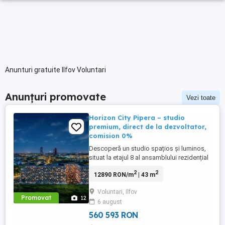
Anunturi gratuite Ilfov Voluntari
Anunțuri promovate
Vezi toate
Horizon City Pipera – studio
premium, direct de la dezvoltator,
comision 0%
Descoperă un studio spațios și luminos,
situat la etajul 8 al ansamblului rezidențial
Horizon City, noul reper imobiliar din
2
2
12890 RON/m
| 43 m
nordul Bucureștiului. Locuința beneficiază
de o bucătărie open-space și un balcon
Voluntari, Ilfov
impresionant de 13,5 mp, perfect pentru
Promovat
12
6 august
relaxare, un mic colț verde sau seri liniștite
cu priveliște ...
560 593 RON