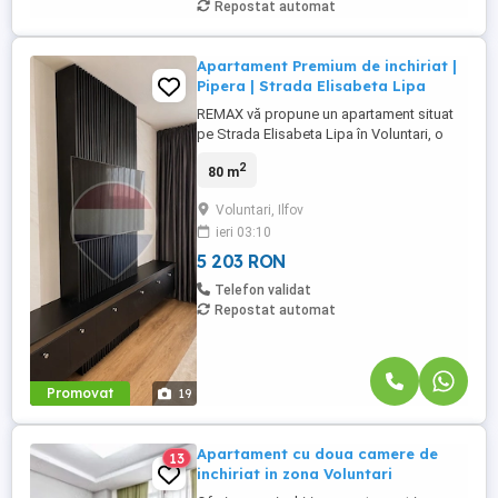
Repostat automat
Apartament Premium de inchiriat |
Pipera | Strada Elisabeta Lipa
REMAX vă propune un apartament situat
pe Strada Elisabeta Lipa în Voluntari, o
zonă liniștită și accesibilă. Locuința
2
80 m
dispune de 3 camere spațioase, o terasă
spectaculoasă de 60 mp, ideală pentru
Voluntari, Ilfov
relaxare sau petrecerea timpului în aer
ieri 03:10
liber, precum și un loc de parcare în
subteran inclus. Amenajat ...
5 203 RON
Telefon validat
Repostat automat
Promovat
19
Apartament cu doua camere de
13
inchiriat in zona Voluntari