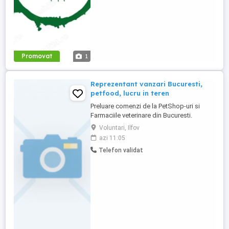
Promovat
1
Reprezentant vanzari Bucuresti,
petfood, lucru in teren
Preluare comenzi de la PetShop-uri si
Farmaciile veterinare din Bucuresti.
Incasarea restantelor, antrenarea noilor
Voluntari, Ilfov
clienti - si cam atat. Necesita permis de
azi 11:05
conducere - cat. B
Telefon validat