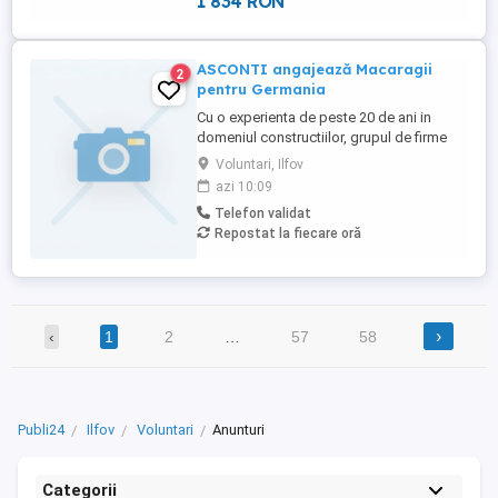
1 834 RON
ASCONTI angajează Macaragii
2
pentru Germania
Cu o experienta de peste 20 de ani in
domeniul constructiilor, grupul de firme
ASCONTI isi extinde echipa si recruteaza
Voluntari, Ilfov
macaragii pentru proiecte desfasurate in
azi 10:09
Germania, oferind oportunitati atat pentru
Telefon validat
personal cu experienta, cat si pentru
Repostat la fiecare oră
persoane aflate la inceput de drum,
dornice sa invete si sa ...
›
‹
1
2
…
57
58
Publi24
Ilfov
Voluntari
Anunturi
Categorii