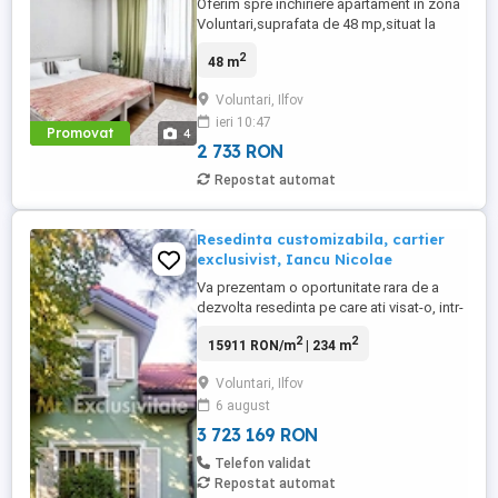
Oferim spre inchiriere apartament in zona
Voluntari,suprafata de 48 mp,situat la
etajul 6,apartament ingrijit,cu mobilier
2
48 m
simplu si conditii bune pentru locuit.
Statia Emil Racovita,linie 167,e la 3 minute
Voluntari, Ilfov
de mers,iar in apropiere aveti
ieri 10:47
Penny,Mega,mici cafenele si toate
Promovat
4
facilitatile necesare. Spatiul ...
2 733 RON
Repostat automat
Resedinta customizabila, cartier
exclusivist, Iancu Nicolae
Va prezentam o oportunitate rara de a
dezvolta resedinta pe care ati visat-o, intr-
una dintre zonele ravnite din Bucuresti.
2
2
15911 RON/m
| 234 m
Aceasta proprietate, ideala pentru
renovare si personalizare integrala, este
Voluntari, Ilfov
situata pe strada Erou Iancu Nicolae, in
6 august
incinta exclusivistului Park Rezidential
Baneasa. Locatia este ...
3 723 169 RON
Telefon validat
Repostat automat