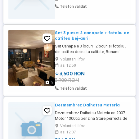
Telefon validat
Set 3 piese: 2 canapele + fotoliu de
catifea bej-aurii
Set Canapele 3 locuri , 2locuri si fotoliu ,
din catifea de inalta calitate, Bonami.
Alegere practică, dar mai ales estetică
Voluntari, Ilfov
pentru a da contur unui living de vis.
azi 12:50
Modernitate și bun gust, dar și eleganța și
3,500 RON
calitatea se împletesc pentru un produs
3,900 RON
de impact care să asigure o amenajare
5
frumoasă ...
Telefon validat
Dezmembrez Daihatsu Materia
Dezmembrez Daihatsu Materia an 2007
Motor 1300cc benzina Stare perfecta de
functionare.
Voluntari, Ilfov
azi 12:37