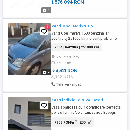
1 576 094 RON
rezidentiala a strazilor Aries si George
Enescu .Terenul este inconjurat de
1
constructii edificate ...
Vând Opel Meriva 1,6
7
Vând Opel meriva 1600 benzină, an
2004,rulaj 251000 km,nu sunt probleme
tehnice deosebite,are ITP până in 10.2026,
2004 | benzina | 251000 km
taxe platite. Prețul îl negociem ,acum este
3500 lei.
Voluntari, Ilfov
azi 12:05
3,311 RON
6
3,942 RON
Telefon validat
casa individuala Voluntari
Casă spațioasă cu 4 dormitoare, perfectă
pentru familie Voluntari, strada Bucegi.
Proprietatea se află pe un teren de 600
2
2
7358 RON/m
| 250 m
mp, cu o suprafață construita de 250 mp.
Compartimentare: Parter: Living spațios cu