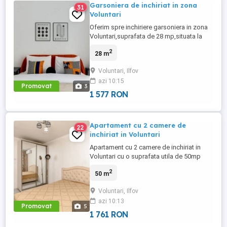
Garsoniera de inchiriat in zona
31
Voluntari
Oferim spre inchiriere garsoniera in zona
Voluntari,suprafata de 28 mp,situata la
etajul 2,proaspat renovata,curata si gata
2
28 m
de locuit.Aveti la 3 minute de mers statia
Emil Racovita,linie 167,care te duce direct
Voluntari, Ilfov
spre Pipera sau Obor. Zona e linistita,in
azi 10:15
apropiere sunt magazine si toate
Promovat
3
facilitatile necesare,contactati-ma ...
1 577 RON
Apartament cu 2 camere de
22
inchiriat in Voluntari
Apartament cu 2 camere de inchiriat in
Voluntari cu o suprafata utila de 50mp
situat la etajul 3,complet mobilat si utilat
2
50 m
dispune de balcon . Pentru mai multe
detalii va astept cu un telefon !
Voluntari, Ilfov
azi 10:13
Promovat
5
1 761 RON