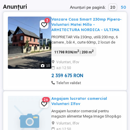
Anunțuri
20
50
Anunțuri pe pagină:
Vanzare Casa Smart 230mp Pipera-
3
Voluntari Matei Millo -
ARHITECTURA NORDICA - ULTIMA
PROPRIETAR Vila 230mp, utilă:200 mp, 6
camere , băi:4 , curte 60mp, 2 locuri de
parcare + 2 pt oaspeti. Descriere: . - Parter
2
2
11798 RON/m
| 200 m
: 65mp Livingul , diningul si bucataria
formeaza un spatiu generos deschis. +o
Voluntari, Ilfov
toaleta de oaspeti. - Etajul 1 : 80 mp , 3
10
azi 12:50
dormitoare , cu 2 bai. - Mansarda : 65 mp
open ...
2 359 675 RON
Telefon validat
Angajam lucrator comercial
26
Voluntari Ilfov
Angajam lucrator comercial pentru
magazin alimentar Mega Image Shop&go
in Voluntari.
Voluntari, Ilfov
azi 12:50