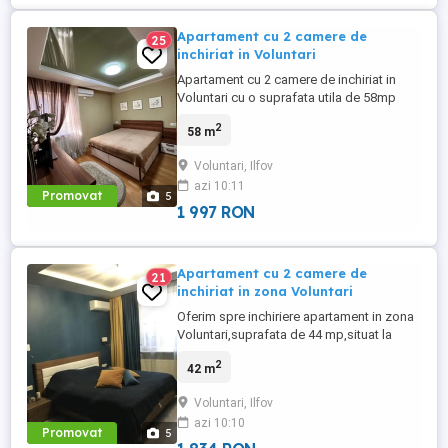
Apartament cu 2 camere de
25
inchiriat in Voluntari
Apartament cu 2 camere de inchiriat in
Voluntari cu o suprafata utila de 58mp
situat la etajul 1 , apartament este complet
2
58 m
mobilat si utilat modern.Dispune de un
dressing generos. Detinem loc de
Voluntari, Ilfov
parcare.
azi 10:11
Promovat
5
1 997 RON
Apartament cu 2 camere de
21
inchiriat in zona Voluntari
Oferim spre inchiriere apartament in zona
Voluntari,suprafata de 44 mp,situat la
etajul 5,un apartament aerisit cu spatiu
2
42 m
suficient pentru un cuplu. Transportul e la
indemana prin statia Voluntari
Voluntari, Ilfov
Primarie,linie 167,iar zona are tot ce
azi 10:10
trebuie: supermarketuri,locuri unde poti
Promovat
5
manca rapid si strazi linistite. ...