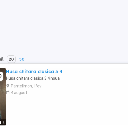
nă:
20
50
Husa chitara clasica 3 4
Husa chitara clasica 3 4 noua
Pantelimon, Ilfov
4 august
2