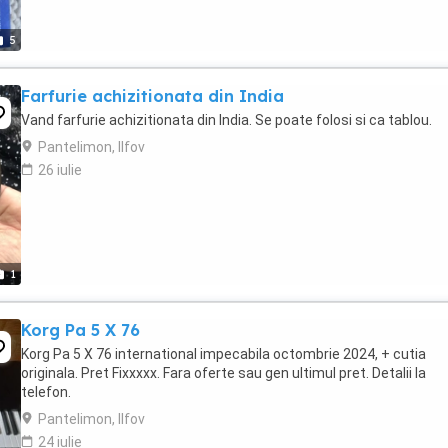
5
Farfurie achizitionata din India
Vand farfurie achizitionata din India. Se poate folosi si ca tablou.
Pantelimon, Ilfov
26 iulie
1
Korg Pa 5 X 76
Korg Pa 5 X 76 international impecabila octombrie 2024, + cutia
originala. Pret Fixxxxx. Fara oferte sau gen ultimul pret. Detalii la
telefon.
Pantelimon, Ilfov
24 iulie