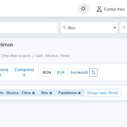
ane
Companii
RON
EUR
Sortează
Contul meu
0
telimon
Timp liber si sport
Carti - Muzica - Filme
oane
Companii
RON
EUR
Sortează
3
0
rti - Muzica - Filme
Ilfov
Pantelimon
Șterge toate filtrele