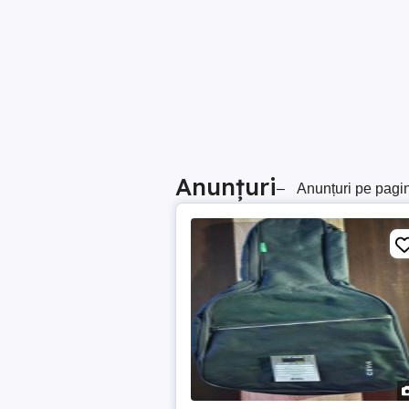
Anunțuri
–
Anunțuri pe pagi