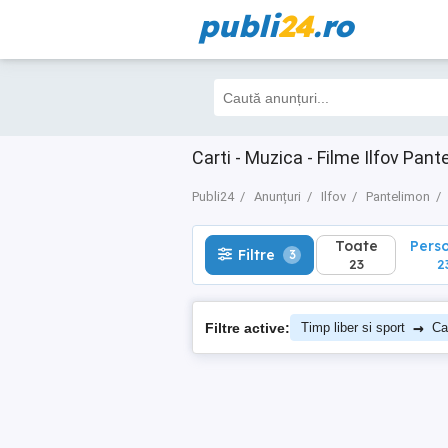
publi
24
.ro
Toate
Perso
Filtre
3
23
23
Carti - Muzica - Filme Ilfov Pan
Publi24
Anunțuri
Ilfov
Pantelimon
Toate
Pers
Filtre
3
23
2
→
Filtre active:
Timp liber si sport
Ca