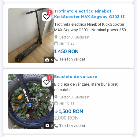
Trotineta electrica Ninebot
1
KickScooter MAX Segway G303 II
Trotineta electrica Ninebot KickScooter
MAX Segway G303 II Nominal power 350
w Greutatea maxima de incarcare 100 kg
Sector 3, Bucuresti
Greutatea trotineta 19.99 kg Viteza
ieri 11:25
maxima 25km h Energia nominala 551Wh
1 450 RON
Produsul este cumparat din magazin-
garantie nu mai are Produsul a fost folosit
Telefon validat
6
rareori, pentru cei ce cunosc ...
Bicicleta de vanzare
1
Bicicleta de vânzare, stare bună preț
discutabil.
Sector 3, Bucuresti
ieri 10:11
1,500 RON
2,000 RON
3
Telefon validat