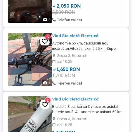
viteze Shimano, cadrul 54cm și rotile
2,050 RON
29inch.
2,500 RON
4
Telefon validat
Vînd Bicicletă Electrică
3
Autonomie 65 km, cauciucuri noi,
încărcător.Viteză maximă 25 kh. Super
silențioasă se pliază foarte ușor. Foarte
Sector 3, Bucuresti
comfortabilă.
azi 10:25
1,650 RON
1,700 RON
5
Telefon validat
Vînd Bicicletă Electrică
2
Bicicletă Electrică cu 3 viteze pe asistat,
baterie nouă. Autonomie pe asistat 60 km.
Made în Italia.
Sector 3, Bucuresti
azi 10:25