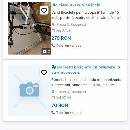
Bicicletă B-TWiN 16 inchi
Vând Bicicletă pentru copii B'Twin de 16
inch, potrivită pentru copii cu vârsta între 4
și 7 ani utilizată dar care arată foarte bine!
Sector 3, Bucuresti
ieri 07:59
270 RON
Telefon validat
2
Borseta bicicleta cu prindere la
sa + accesorii.
Borseta bicicleta cu banda reflectorizanta
+ accesorii, prinderea sub sa, include:
1buc. Geanta, 1buc. Chei imbus(2.3.4.5.6.
Sector 3, Bucuresti
Surubelnita cap plat. Surubelnita
ieri 07:44
cruciforma nr. 1), 1buc. glaspapir, 2buc.
70 RON
Petece rotunde autoadezive, 2buc. Petece
pătrate autoadezive, 1buc. Cheie cu cap
Telefon validat
dublu (8 10mm), 1buc. ...