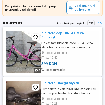
Vezi anunțuri
Cumpără cu livrare, direct din pagina
cu livrare
anunțului.
Vezi detalii
Anunțuri
20
50
Anunțuri pe pagină:
bicicletă copii KREATIV 24
București
De vânzare bicicletă copii KREATIV 24,
stare foarte buna de funcționare (ca
nouă). Dotare: aripioare protecție apă,
Sector 3, Bucuresti
cric, portbagaj, sonerie și lumini pt
azi 10:40
noapte. Predare personală București.
399 RON
Atenție!...NU răspund la mesaje.
Telefon validat
3
Bicicleta Omega Slycan
Cumpărată in vară 2023,infoliat cadrul cu
carbon și schimbat franele si butucul
pedalier cu altele shimano, schimbat pus
Sector 3, Bucuresti
pedalele si saua cu tija cu amortizor, 21
azi 10:28