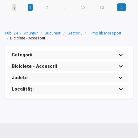
›
‹
1
2
…
12
13
Publi24
Anunțuri
Bucuresti
Sector 3
Timp liber si sport
Biciclete - Accesorii
Categorii
Biciclete - Accesorii
Județe
Localități