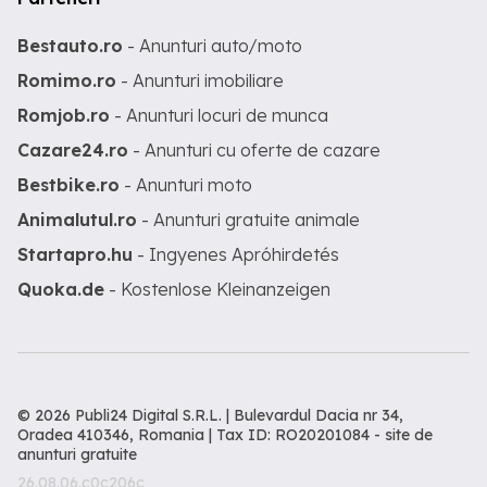
Bestauto.ro
- Anunturi auto/moto
Romimo.ro
- Anunturi imobiliare
Romjob.ro
- Anunturi locuri de munca
Cazare24.ro
- Anunturi cu oferte de cazare
Bestbike.ro
- Anunturi moto
Animalutul.ro
- Anunturi gratuite animale
Startapro.hu
- Ingyenes Apróhirdetés
Quoka.de
- Kostenlose Kleinanzeigen
© 2026 Publi24 Digital S.R.L. | Bulevardul Dacia nr 34,
Oradea 410346, Romania | Tax ID: RO20201084 -
site de
anunturi gratuite
26.08.06.c0c206c