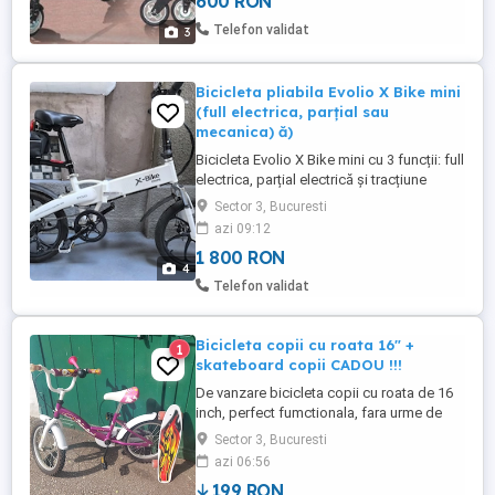
600 RON
Telefon validat
3
Bicicleta pliabila Evolio X Bike mini
(full electrica, parțial sau
mecanica) ă)
Bicicleta Evolio X Bike mini cu 3 funcții: full
electrica, parțial electrică și tracțiune
mecanică. Stare f.buna. Bicicleta nu a fost
Sector 3, Bucuresti
folosită, bateria fiind încărcată periodic.
azi 09:12
Datorită neutilizarii bateria nu mai este
1 800 RON
funcțională. Este Samsung 36v cu 10,4 Ah.
4
Trebuiesc înlocuite deblocate câteva
Telefon validat
celule ...
Bicicleta copii cu roata 16" +
1
skateboard copii CADOU !!!
De vanzare bicicleta copii cu roata de 16
inch, perfect fumctionala, fara urme de
uzura excesiva. Frana spate este de tip
Sector 3, Bucuresti
torpedo , se anctioneaza pedala inspre
azi 06:56
spate pentru franare. CADOU skateboard
199 RON
copii !!!