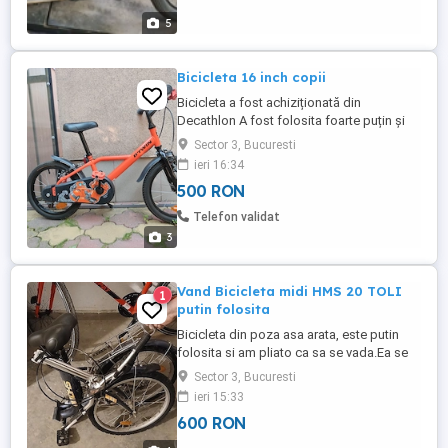
5
Bicicleta 16 inch copii
Bicicleta a fost achiziționată din
Decathlon A fost folosita foarte puțin și
arata impecabil
Sector 3, Bucuresti
ieri 16:34
500 RON
Telefon validat
3
Vand Bicicleta midi HMS 20 TOLI
1
putin folosita
Bicicleta din poza asa arata, este putin
folosita si am pliato ca sa se vada.Ea se
poate desplia si are o siguranta ca sa
Sector 3, Bucuresti
arate intreaga. Este bicicleta midi care
ieri 15:33
poate fi folosita si de copii 15-18 ani dar
600 RON
si de persoane mature. Cine doreste sa o
cumpere poate sa o vada si sa o si