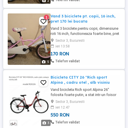
Telefon validat
2
Vand 3 biciclete pt. copii, 16 inch,
1
pret 170 lei bucata
Vand 3 biciclete pentru copii, dimensiune
roti 16 inch, functioneaza foarte bine, pret
170 lei bucata
Sector 3, Bucuresti
ieri 13:58
170 RON
Telefon validat
5
Bicicleta CITY 26 ''Rich sport
Alpina , cadru otel , alb visiniu
Vand bicicleta Rich sport Alpina 26"
folosita foarte putin, a stat intr-un foisor
mai mult decat a fost folosita. Pret 550 lei .
Sector 3, Bucuresti
ieri 12:47
550 RON
Telefon validat
3