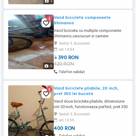
1
probeze dacaii place. ...
Vand bicicleta componente
3
Shimanno
Vand biciceta cu multiple componente
Shimanno,cauciucuri si camere
noi,perfecta stare.
Sector 3, Bucuresti
ieri 14:04
390 RON
420 RON
5
Telefon validat
Vand biciclete pliabile, 20 inch,
5
pret 350 lei bucata
Vand doua biciclete pliabile, dimensiune
roti 20 inch, functioneaza perfect, pret 350
lei bucata
Sector 3, Bucuresti
ieri 13:59
400 RON