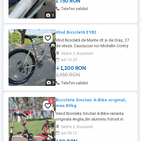
1 750 RON
Telefon validat
5
Vînd Bicicletă EYBI
Vînd Bicicletă de Munte cît și de Oraș, 27
de viteze. Cauciucuri noi Michelin Contry
grip.r.Frîne hidraulice, cadru full aluminiu.
Sector 3, Bucuresti
Full Shimano SLX.
azi 10:25
1,200 RON
1,450 RON
3
Telefon validat
Bicicleta Sinclair A-Bike original,
3
max.80kg
Vand Bicicleta Sinclair A-Bike varianta
originala Anglia,din aluminiu folosit in
aeronautica,complet pliabila, Max
Sector 3, Bucuresti
86kg.Extrem de usoara si practica.Doar in
azi 09:12
Bucuresti ( o singura bucata)