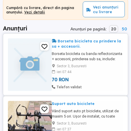
Vezi anunțuri
Cumpără cu livrare, direct din pagina
cu livrare
anunțului.
Vezi detalii
Anunțuri
20
50
Anunțuri pe pagină:
Borseta bicicleta cu prindere la
sa + accesorii.
Borseta bicicleta cu banda reflectorizanta
+ accesorii, prinderea sub sa, include:
1buc. Geanta, 1buc. Chei imbus(2.3.4.5.6.
Sector 3, Bucuresti
Surubelnita cap plat. Surubelnita
ieri 07:44
cruciforma nr. 1), 1buc. glaspapir, 2buc.
70 RON
Petece rotunde autoadezive, 2buc. Petece
pătrate autoadezive, 1buc. Cheie cu cap
Telefon validat
dublu (8 10mm), 1buc. ...
Suport auto biciclete
Vând suport auto pt biciclete, utilizat de
maxim 5 ori. Ușor de instalat, cu toate
accesoriile.
Sector 3, Bucuresti
ieri 07:37