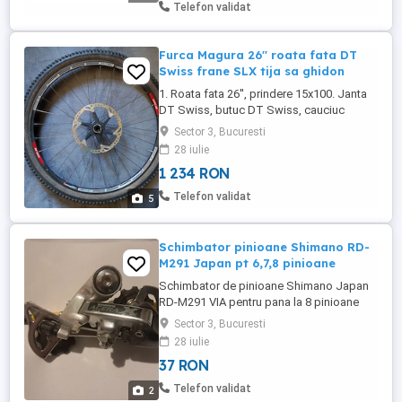
Telefon validat
Furca Magura 26'' roata fata DT
Swiss frane SLX tija sa ghidon
1. Roata fata 26'', prindere 15x100. Janta
DT Swiss, butuc DT Swiss, cauciuc
Continental Explorer Protection 26x2.1,
Sector 3, Bucuresti
disc Shimano SM-RT79L 203 mm. Pret
28 iulie
250 lei. 2. Furca Magura Thor 150 mm,
1 234 RON
roata 26'', gat conic 19 cm, prindere
15x100 mm. Prezinta urme de folosire pe
Telefon validat
5
lower, insa bratele nu sunt ...
Schimbator pinioane Shimano RD-
M291 Japan pt 6,7,8 pinioane
Schimbator de pinioane Shimano Japan
RD-M291 VIA pentru pana la 8 pinioane
(3x8) In stare buna de functionare Se
Sector 3, Bucuresti
poate vedea si testa in Bucuresti, sector 3.
28 iulie
37 RON
Telefon validat
2