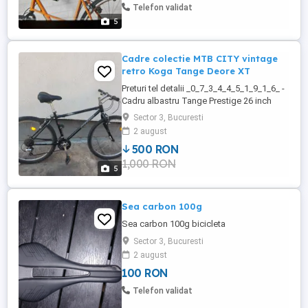
Telefon validat
5
Cadre colectie MTB CITY vintage
retro Koga Tange Deore XT
Preturi tel detalii _0_7_3_4_4_5_1_9_1_6_ -
Cadru albastru Tange Prestige 26 inch
furca 1 1 8, ST 43 TT 56 = 550 lei - Cadru
Sector 3, Bucuresti
Scott Tange Infinity 26inch, furca 1 1 8 ,
2 august
ST 43 TT 55 = 500 lei - Cadru MTB
500 RON
Wheeler 8800 26 inch , ST-46 TT- 55
1,000 RON
cromat sub vopsea = 1580 lei - Cadru
5
Koga Miyata 28 inch - ...
Sea carbon 100g
Sea carbon 100g bicicleta
Sector 3, Bucuresti
2 august
100 RON
Telefon validat