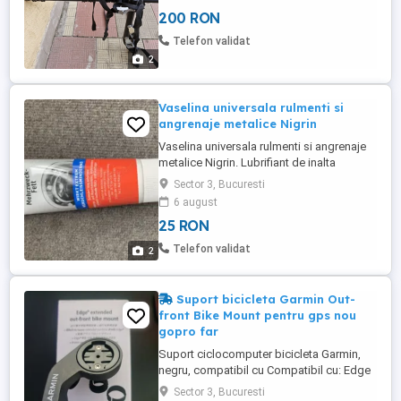
200 RON
Telefon validat
2
Vaselina universala rulmenti si
angrenaje metalice Nigrin
Vaselina universala rulmenti si angrenaje
metalice Nigrin. Lubrifiant de inalta
calitate, DIN51802, DIN51825 NLGI 2
Sector 3, Bucuresti
Rezista la apa sarata si la temperaturi de +
6 august
120 C Contine ingrediente active ce
25 RON
protejeaza impotriva coroziunii Tub 250gr,
nu contine silicon, rasini, sau grafit
Telefon validat
2
Suport bicicleta Garmin Out-
front Bike Mount pentru gps nou
gopro far
Suport ciclocomputer bicicleta Garmin,
negru, compatibil cu Compatibil cu: Edge
1040 Edge 1000 Edge 1030 Edge 130
Sector 3, Bucuresti