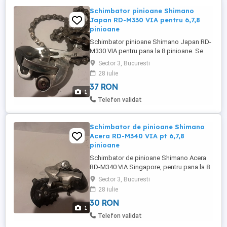
Schimbator pinioane Shimano
Japan RD-M330 VIA pentru 6,7,8
pinioane
Schimbator pinioane Shimano Japan RD-
M330 VIA pentru pana la 8 pinioane. Se
poate vedea si testa in Bucuresti, sector 3.
Sector 3, Bucuresti
28 iulie
37 RON
1
Telefon validat
Schimbator de pinioane Shimano
Acera RD-M340 VIA pt 6,7,8
pinioane
Schimbator de pinioane Shimano Acera
RD-M340 VIA Singapore, pentru pana la 8
pinioane ( 6 ; 7 ; 8 ). Se poate vedea si
Sector 3, Bucuresti
testa in Bucuresti, sector 3.
28 iulie
30 RON
1
Telefon validat