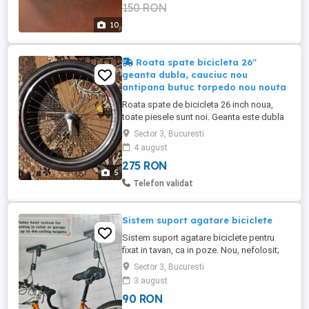
150 RON
aferente vor fi achitate de către
cumpărător.
10
Roata spate bicicleta 26''
geanta dubla, cauciuc nou
antipana butuc torpedo nou nouta
Roata spate de bicicleta 26 inch noua,
toate piesele sunt noi. Geanta este dubla
din otel aliaj rezistent iar spitele sunt din
Sector 3, Bucuresti
inox. S-a montat cauciuc lat si gros
4 august
Ralson nou cu protectie antipana. Camera
275 RON
de aer este tot noua si este groasa si
5
rezistenta. Roata mai are pinion,
Telefon validat
catadioptru si este gata ...
Sistem suport agatare biciclete
Sistem suport agatare biciclete pentru
fixat in tavan, ca in poze. Nou, nefolosit;
doar predare personala in
Sector 3, Bucuresti
Bucuresti,Sector 3, statia de metrou
3 august
republica. Prefer mesaj whatsapp, la
90 RON
telefon nu pot raspunde tot timpul.