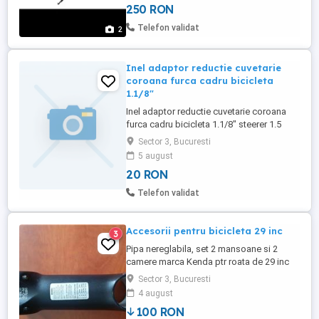
250 RON
curier.cu plata inainte - suport + taxa curier.
Telefon validat
2
Inel adaptor reductie cuvetarie
coroana furca cadru bicicleta
1.1/8"
Inel adaptor reductie cuvetarie coroana
furca cadru bicicleta 1.1/8" steerer 1.5
Crown-race ce permite montarea furcilor
Sector 3, Bucuresti
cu gat de 1 1/8" pe cadre tapered de 1
5 august
1/2" (1.5"). Inelul se bate pe gatul furcii
20 RON
pana la baza. Produs nou, de calitate.
Foarte usor de montat. Culoare: negru
Telefon validat
Diametru interior ...
Accesorii pentru bicicleta 29 inc
3
Pipa nereglabila, set 2 mansoane si 2
camere marca Kenda ptr roata de 29 inc
cu valva Presta. TOATE produsele sunt
Sector 3, Bucuresti
noi, au fost inlocuite de la o bicicleta nou
4 august
cumparata. Prețul este ușor negociabil.
100 RON
Trimit și în țară prin Fan Courier. Costurile