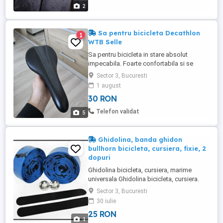
2
Sa pentru bicicleta Decathlon
1
WTB Selle
Sa pentru bicicleta in stare absolut
impecabila. Foarte confortabila si se
potriveste perfect persoanelor slabute
Sector 3, Bucuresti
sau pentru copii. A fost data jos de pe
1 august
bicicleta de dama intrucat nu se potrivea
30 RON
pentru o persoana corpolenta. Pentru
orice detaliu suplimentar raspund la
Telefon validat
5
mesaje. Predare personala in ...
Ghidolina, banda ghidon
bullhorn bicicleta, cursiera, fixie, 2
dopuri
Ghidolina bicicleta, cursiera, marime
universala Ghidolina bicicleta, cursiera.
Prdus nou, sigilat. Latime: 3cm Lungime:
Sector 3, Bucuresti
200cm Culorile disponibile sunt cele din
30 iulie
pozale atasate acestui anunt.
25 RON
1