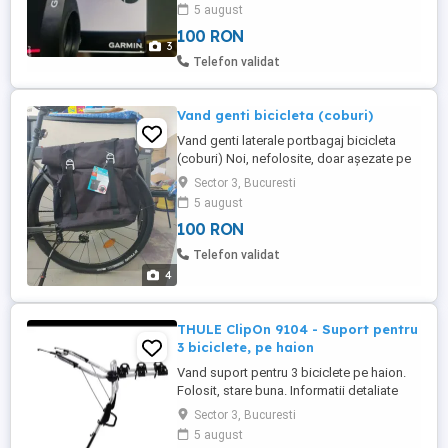
Edge 130 Edge 20 Edge 25 Edge 510 Edge
5 august
520 Edge 520 Plus Edge 520 Plus Edge
100 RON
530 Edge 800 Edge 810 Edge 820 Edge
3
830 Edge Explore Edge Explore 2 Edge
Telefon validat
Explore 1000 Edge Explore ...
Vand genti bicicleta (coburi)
Vand genti laterale portbagaj bicicleta
(coburi) Noi, nefolosite, doar așezate pe
bicicleta de proba. sunt prea mari pentru
Sector 3, Bucuresti
bicicleta mea. Lipsa sistem de prindere
5 august
jos, dar poate fi înlocuit cu o banda velcro
100 RON
(arici). Înălțime 60 cm, lățime 29 cm,
grosime 14 cm, volum 18 litri max. 8 kg.
Telefon validat
Prefer ...
4
THULE ClipOn 9104 - Suport pentru
3 biciclete, pe haion
Vand suport pentru 3 biciclete pe haion.
Folosit, stare buna. Informatii detaliate
precum si lista de masini compatibile
Sector 3, Bucuresti
gasiti pe internet. Doar predare personala
5 august
cu testare in Bucuresti sector 3. Trimit prin