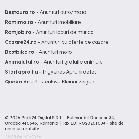
Bestauto.ro
- Anunturi auto/moto
Romimo.ro
- Anunturi imobiliare
Romjob.ro
- Anunturi locuri de munca
Cazare24.ro
- Anunturi cu oferte de cazare
Bestbike.ro
- Anunturi moto
Animalutul.ro
- Anunturi gratuite animale
Startapro.hu
- Ingyenes Apróhirdetés
Quoka.de
- Kostenlose Kleinanzeigen
© 2026 Publi24 Digital S.R.L. | Bulevardul Dacia nr 34,
Oradea 410346, Romania | Tax ID: RO20201084 -
site de
anunturi gratuite
26.08.06.c0c206c