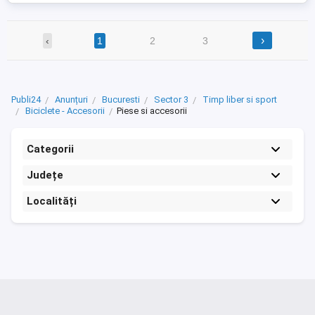
›
‹
1
2
3
Publi24
Anunțuri
Bucuresti
Sector 3
Timp liber si sport
Biciclete - Accesorii
Piese si accesorii
Categorii
Județe
Localități