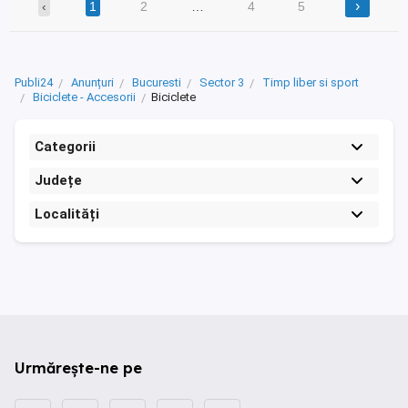
›
‹
1
2
…
4
5
Publi24
Anunțuri
Bucuresti
Sector 3
Timp liber si sport
Biciclete - Accesorii
Biciclete
Categorii
Județe
Localități
Urmărește-ne pe