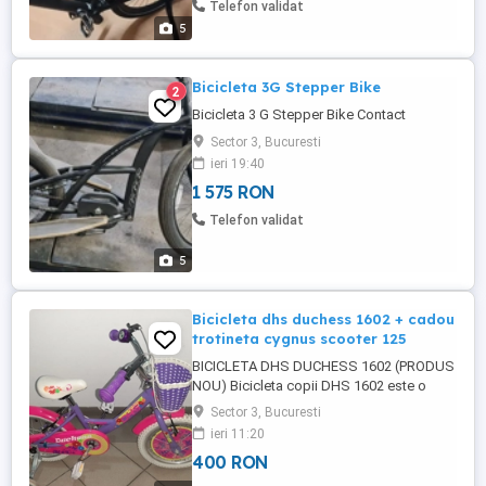
Telefon validat
5
Bicicleta 3G Stepper Bike
2
Bicicleta 3 G Stepper Bike Contact
Sector 3, Bucuresti
ieri 19:40
1 575 RON
Telefon validat
5
Bicicleta dhs duchess 1602 + cadou
trotineta cygnus scooter 125
BICICLETA DHS DUCHESS 1602 (PRODUS
NOU) Bicicleta copii DHS 1602 este o
bicicleta cu roti de 16 inch, recomandata
Sector 3, Bucuresti
copiilor cu varste intre 4 si 6 ani. Bicicleta
ieri 11:20
are cadru din otel, furca fixa, frane VBrake,
400 RON
anvelope Kenda si este ideala pentru
agrement si distractie pe doua roti a