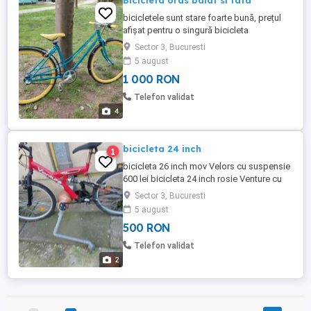
Bicicleta oras baiat si fata
bicicletele sunt stare foarte bună, prețul
afișat pentru o singură bicicleta
Sector 3, Bucuresti
5 august
1 000 RON
Telefon validat
4
bicicleta 24 inch
1
bicicleta 26 inch mov Velors cu suspensie
600 lei bicicleta 24 inch rosie Venture cu
suspensi 600 lei
Sector 3, Bucuresti
5 august
500 RON
Telefon validat
2