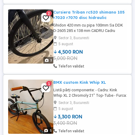
Cursiera Triban rc520 shimano 105
2
r7020 r7070 disc hidraulic
Ghidon 420 mm cu pipa 100mm Sa DDK
D-2605 285 x 138 mm CADRU Cadru
Aluminiu 6061 Furca Carbon Cuvete Semi-
Sector 3, Bucuresti
integrated GW 1SI111 Monobloc Shimano
5 august
105 Hallowtech 2 TRANSMISIE
4,500 RON
Transmisie 2x11 viteze Angrenaj Shimano
5,000 RON
105 rs505 50 34 - 175mm Pinioane
3
Shimano 105 11 32 Schimbator pinioane
Telefon validat
Shimano 105 r7000 Schimbator ...
BMX custom Kink Whip XL
1
Listă părți componente: - Cadru: Kink
Whip XL 2 Chromoly 21" Top-Tube - Furca:
Kink Stryker 32mm Offset 100% 4130
Sector 3, Bucuresti
Chromoly - Ghidon: Kink T925 9.25" rise
5 august
100% 4130 Chromoly - Mansoane: Vans x
3,300 RON
Odi Lock-On Grips - Pipa: Rant Trill Top
3,400 RON
Load - Headset: Mission Sealed
Integrated - Sa: Colony X ...
5
Telefon validat