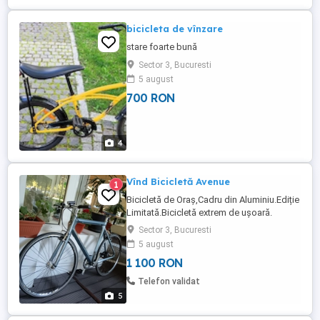
bicicleta de vînzare
stare foarte bună
Sector 3, Bucuresti
5 august
700 RON
4
Vînd Bicicletă Avenue
1
Bicicletă de Oraș,Cadru din Aluminiu.Ediție
Limitată.Bicicletă extrem de ușoară.
Sector 3, Bucuresti
5 august
1 100 RON
Telefon validat
5