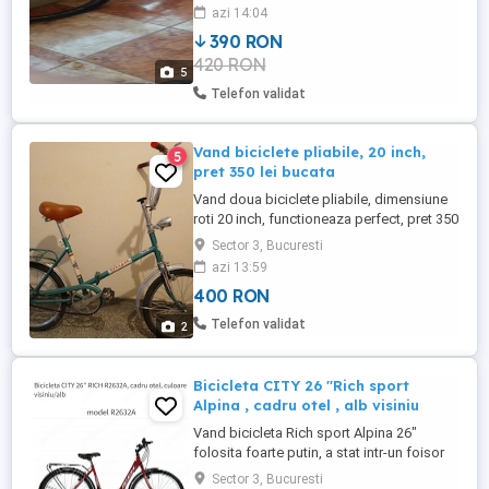
azi 14:04
390 RON
420 RON
5
Telefon validat
Vand biciclete pliabile, 20 inch,
5
pret 350 lei bucata
Vand doua biciclete pliabile, dimensiune
roti 20 inch, functioneaza perfect, pret 350
lei bucata
Sector 3, Bucuresti
azi 13:59
400 RON
Telefon validat
2
Bicicleta CITY 26 ''Rich sport
Alpina , cadru otel , alb visiniu
Vand bicicleta Rich sport Alpina 26"
folosita foarte putin, a stat intr-un foisor
mai mult decat a fost folosita. Pret 550 lei .
Sector 3, Bucuresti