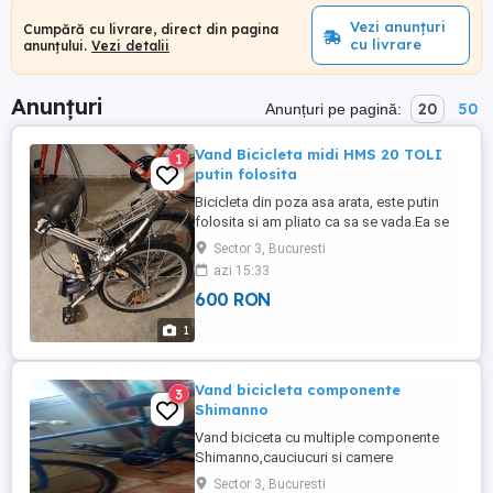
Vezi anunțuri
Cumpără cu livrare, direct din pagina
cu livrare
anunțului.
Vezi detalii
Anunțuri
20
50
Anunțuri pe pagină:
Vand Bicicleta midi HMS 20 TOLI
1
putin folosita
Bicicleta din poza asa arata, este putin
folosita si am pliato ca sa se vada.Ea se
poate desplia si are o siguranta ca sa
Sector 3, Bucuresti
arate intreaga. Este bicicleta midi care
azi 15:33
poate fi folosita si de copii 15-18 ani dar
600 RON
si de persoane mature. Cine doreste sa o
cumpere poate sa o vada si sa o si
1
probeze dacaii place. ...
Vand bicicleta componente
3
Shimanno
Vand biciceta cu multiple componente
Shimanno,cauciucuri si camere
noi,perfecta stare.
Sector 3, Bucuresti