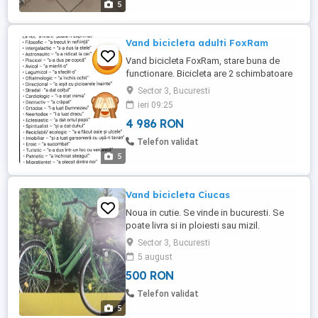
5
micutilor ciclisti! - ...
Vand bicicleta adulti FoxRam
Vand bicicleta FoxRam, stare buna de
functionare. Bicicleta are 2 schimbatoare
de viteza, cauciucuri latime normala, profil
Sector 3, Bucuresti
adanc, Poate fi vizionata si ridicata in
ieri 09:25
Sector 3.
4 986 RON
Telefon validat
5
Vand bicicleta Ciucas
Noua in cutie. Se vinde in bucuresti. Se
poate livra si in ploiesti sau mizil.
Sector 3, Bucuresti
5 august
500 RON
Telefon validat
5