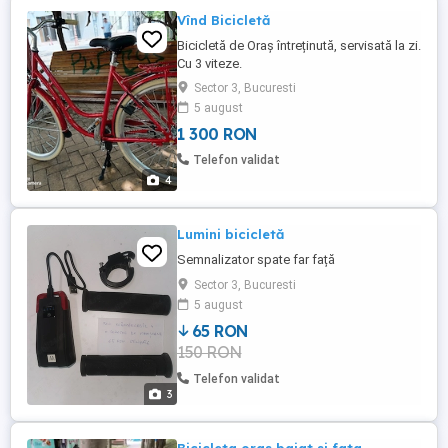
Vînd Bicicletă
Bicicletă de Oraș întreținută, servisată la zi.
Cu 3 viteze.
Sector 3, Bucuresti
5 august
1 300 RON
Telefon validat
4
Lumini bicicletă
Semnalizator spate far față
Sector 3, Bucuresti
5 august
65 RON
150 RON
Telefon validat
3