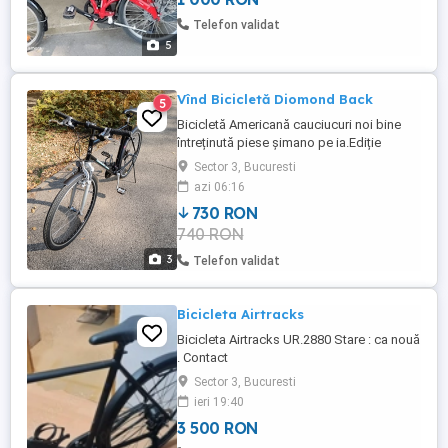
Telefon validat
5
Vînd Bicicletă Diomond Back
5
Bicicletă Americană cauciucuri noi bine
întreținută piese șimano pe ia.Ediție
Limitată Made in SUA.
Sector 3, Bucuresti
azi 06:16
730 RON
740 RON
3
Telefon validat
Bicicleta Airtracks
Bicicleta Airtracks UR.2880 Stare : ca nouă
. Contact
Sector 3, Bucuresti
ieri 19:40
3 500 RON