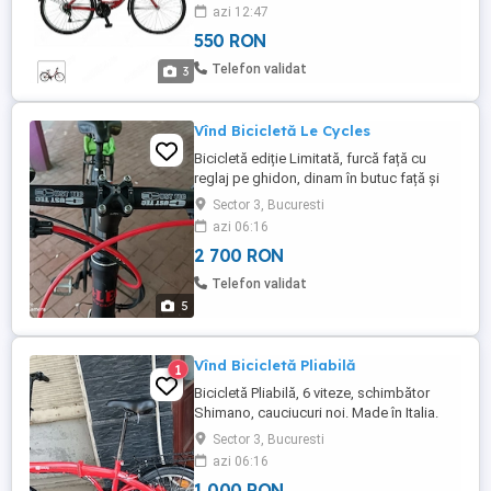
azi 12:47
550 RON
Telefon validat
3
Vînd Bicicletă Le Cycles
Bicicletă ediție Limitată, furcă față cu
reglaj pe ghidon, dinam în butuc față și
viteze no limit schimbător în butuc cu role
Sector 3, Bucuresti
cu Butuc No Vinci, Bicicletă Concept.
azi 06:16
Halogen față spate, cu rămînerea
2 700 RON
stopurilor aprinse la semafor. Cauciucuri
față spate noi. Șa cu amortizor, frîne
Telefon validat
Șimano Deore. Suport sticlă ...
5
Vînd Bicicletă Pliabilă
1
Bicicletă Pliabilă, 6 viteze, schimbător
Shimano, cauciucuri noi. Made în Italia.
Sector 3, Bucuresti
azi 06:16
1 000 RON