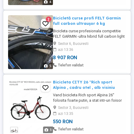
4
Bicicletă curse profi FELT Garmin
2
full carbon ultraușor 6 kg
Bicicleta curse profesionala competitie
FELT GARMIN -ultra hibrid full carbon light
designed by CALIFORNIA - ...de excepție
Sector 6, Bucuresti
ready to race, din cate stiu gasit pe net in
azi 13:36
urma unei cautari rapide, cu fix modelul
8 907 RON
asta s a alergat folosit competitie si in
turul Frantei, deosebit de bine lucrata in
Telefon validat
5
amanunt ...
Bicicleta CITY 26 ''Rich sport
Alpina , cadru otel , alb visiniu
Vand bicicleta Rich sport Alpina 26"
folosita foarte putin, a stat intr-un foisor
mai mult decat a fost folosita. Pret 550 lei .
Sector 3, Bucuresti
azi 13:35
550 RON
Telefon validat
3