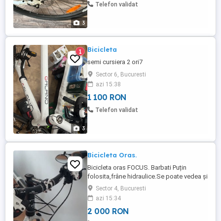
Telefon validat
3
Bicicleta
1
semi cursiera 2 ori7
Sector 6, Bucuresti
azi 15:38
1 100 RON
Telefon validat
3
Bicicleta Oras.
Bicicleta oras FOCUS. Barbati Puțin
folosita,frâne hidraulice.Se poate vedea și
proba zonă parcul Carol sect 4 București.
Sector 4, Bucuresti
Detalii la telefon.
azi 15:34
2 000 RON