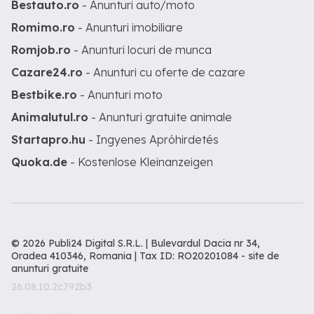
Bestauto.ro
- Anunturi auto/moto
Romimo.ro
- Anunturi imobiliare
Romjob.ro
- Anunturi locuri de munca
Cazare24.ro
- Anunturi cu oferte de cazare
Bestbike.ro
- Anunturi moto
Animalutul.ro
- Anunturi gratuite animale
Startapro.hu
- Ingyenes Apróhirdetés
Quoka.de
- Kostenlose Kleinanzeigen
© 2026 Publi24 Digital S.R.L. | Bulevardul Dacia nr 34,
Oradea 410346, Romania | Tax ID: RO20201084 -
site de
anunturi gratuite
26.08.10.2c792b3