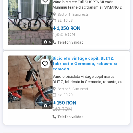
Vând biciclete Full SUSPENSII cadru
Aluminiu Frâne disc transmisii SIMANO 2
buc Noi 1350 Lei Bucata preț negociabil
Sector 1, Bucuresti
pentru ambele.
azi 10:53
1,250 RON
1,350 RON
5
Telefon validat
Bicicleta vintage copil, BLITZ,
fabricatie Germania, robusta si
comoda
Vand o bicicleta vintage copil marca
BLITZ, fabricata in Germania, robusta, cu
roti late potrivita pentru invatat
Sector 6, Bucuresti
azi 09:29
150 RON
4
160 RON
Telefon validat