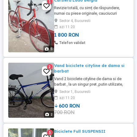
Cursieră Ludo Belgia
1
Revizie totală, cu simț de răspundere,
numai cu piese originale, cauciucuri
continental noi, cadrul original îmbinat, nu
Sector 4, Bucuresti
sudat original Ludo Belgia, etc. Se
azi 11:20
pretează unui pasionat, merită.
1 800 RON
Telefon validat
5
Vand biciclete cityline de dama si
2
barbat
Vand 2 biciclete cityline de dama si de
barbat , la un singur pret ,putin utilizate,
fabricate din otel cu piese Shimano, 18
Sector 1, Bucuresti
vitexe si frane in V.
azi 11:20
600 RON
700 RON
2
Biciclete Full SUSPENSII
3