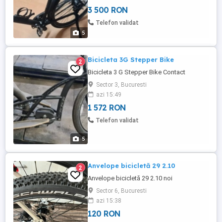
3 500 RON
Telefon validat
5
Bicicleta 3G Stepper Bike
2
Bicicleta 3 G Stepper Bike Contact
Sector 3, Bucuresti
azi 15:49
1 572 RON
Telefon validat
5
Anvelope bicicletă 29 2.10
2
Anvelope bicicletă 29 2.10 noi
Sector 6, Bucuresti
azi 15:38
120 RON