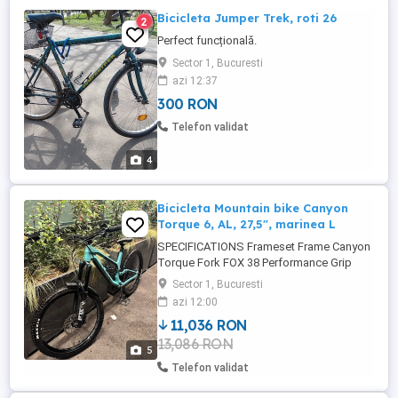
Bicicleta Jumper Trek, roti 26
2
Perfect funcțională.
Sector 1, Bucuresti
azi 12:37
300 RON
Telefon validat
4
Bicicleta Mountain bike Canyon
Torque 6, AL, 27,5", marinea L
SPECIFICATIONS Frameset Frame Canyon
Torque Fork FOX 38 Performance Grip
Shock FOX DPX2 Performance Wheels
Sector 1, Bucuresti
Wheels RaceFace AR30, RaceFace AR30,
azi 12:00
Shimano MT510 SH12 Wheel Size 27.5"
11,036 RON
Tires MAXXIS Minion DHR II 2.4'', Casing:
13,086 RON
Exo, Compound: 3C Maxx Grip,
5
Technology: Tubeless ready, MAXXIS
Telefon validat
Minion DHR II ...