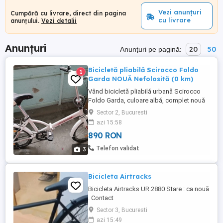
Vezi anunțuri
Cumpără cu livrare, direct din pagina
cu livrare
anunțului.
Vezi detalii
Anunțuri
20
50
Anunțuri pe pagină:
Bicicletă pliabilă Scirocco Foldo
1
Garda NOUĂ Nefolosită (0 km)
Vând bicicletă pliabilă urbană Scirocco
Foldo Garda, culoare albă, complet nouă
și nefolosită (0 kilometri parcurși). A fost
Sector 2, Bucuresti
achiziționată cu 950 lei și a fost păstrată
azi 15:58
exclusiv în interior (mediu uscat, fără
890 RON
umezeală sau praf). Nu prezintă nicio
urmă de uzură, zgârieturi sau rugină este
Telefon validat
3
exact în starea ...
Bicicleta Airtracks
Bicicleta Airtracks UR.2880 Stare : ca nouă
. Contact
Sector 3, Bucuresti
azi 15:49