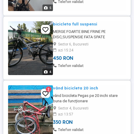
Telefon validat
5
bicicleta full suspensi
MERGE FOARTE BINE FRINE PE
DISC,SUSPENSIE FATA SPATE
SCHIMBATOARELE MERG BINE
Sector 6, Bucuresti
azi 15:24
450 RON
Telefon validat
4
vând bicicleta 20 inch
2
vând bicicleta Pegas pe 20 inchi stare
buna de funcționare
Sector 4, Bucuresti
azi 13:57
350 RON
Telefon validat