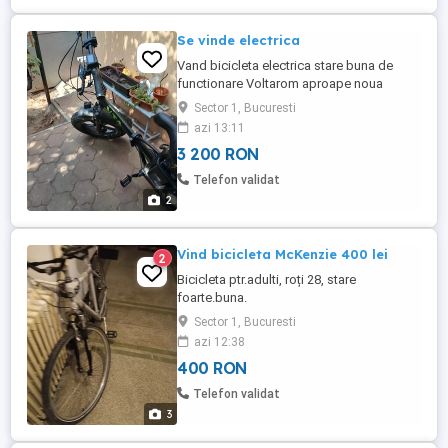
Se vinde electrica
Vand bicicleta electrica stare buna de
functionare Voltarom aproape noua
Sector 1, Bucuresti
azi 13:11
3 200 RON
Telefon validat
2
Vind bicicleta McKenzie 400 lei
2
Bicicleta ptr.adulti, roți 28, stare
foarte.buna.
Sector 1, Bucuresti
azi 12:38
400 RON
Telefon validat
3