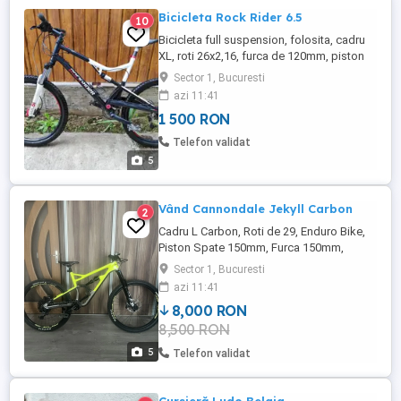
Bicicleta Rock Rider 6.5
10
Bicicleta full suspension, folosita, cadru
XL, roti 26x2,16, furca de 120mm, piston
de 120mm. Nu trimit in tară. Predare la fata
Sector 1, Bucuresti
locului.
azi 11:41
1 500 RON
Telefon validat
5
Vând Cannondale Jekyll Carbon
2
Cadru L Carbon, Roti de 29, Enduro Bike,
Piston Spate 150mm, Furca 150mm,
SRAM GX Eagle 12 Speed, Tija Șa
Sector 1, Bucuresti
Hidraulica, Butuc Pedalier SRAM NOU am
azi 11:41
bon pe anul 2025, Angrenaj Truvativ Stylo
8,000 RON
6K NOU am bon pe anul 2025.
8,500 RON
5
Telefon validat