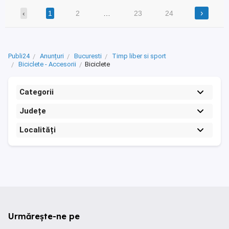
›
‹
1
2
…
23
24
Publi24
Anunțuri
Bucuresti
Timp liber si sport
Biciclete - Accesorii
Biciclete
Categorii
Județe
Localități
Urmărește-ne pe