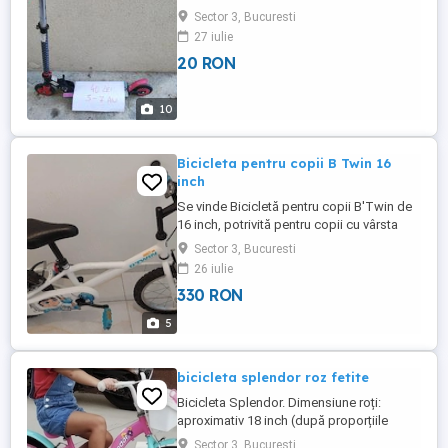
Sector 3, Bucuresti
27 iulie
20 RON
10
Bicicleta pentru copii B Twin 16
inch
Se vinde Bicicletă pentru copii B'Twin de
16 inch, potrivită pentru copii cu vârsta
între 4 și 6 ani stare aproape nouă.
Sector 3, Bucuresti
26 iulie
330 RON
5
bicicleta splendor roz fetite
Bicicleta Splendor. Dimensiune roți:
aproximativ 18 inch (după proporțiile
cadrului și ale copilului). Este potrivită, în
Sector 3, Bucuresti