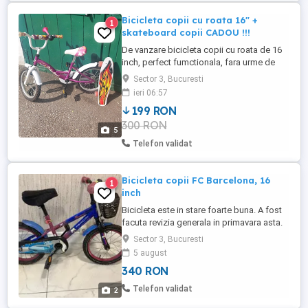
Bicicleta copii cu roata 16" +
1
skateboard copii CADOU !!!
De vanzare bicicleta copii cu roata de 16
inch, perfect fumctionala, fara urme de
uzura excesiva. Frana spate este de tip
Sector 3, Bucuresti
torpedo , se anctioneaza pedala inspre
ieri 06:57
spate pentru franare. CADOU skateboard
199 RON
copii !!!
300 RON
5
Telefon validat
Bicicleta copii FC Barcelona, 16
1
inch
Bicicleta este in stare foarte buna. A fost
facuta revizia generala in primavara asta.
Are si rotile ajutatoare. Se vinde pentru ca
Sector 3, Bucuresti
s-a cumparat ceva mai mare.
5 august
340 RON
Telefon validat
2