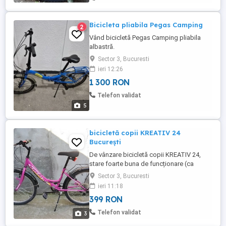
Bicicleta pliabila Pegas Camping
2
Vând bicicletă Pegas Camping pliabila
albastră.
Sector 3, Bucuresti
ieri 12:26
1 300 RON
Telefon validat
5
bicicletă copii KREATIV 24
București
De vânzare bicicletă copii KREATIV 24,
stare foarte buna de funcționare (ca
nouă). Dotare: aripioare protecție apă,
Sector 3, Bucuresti
cric, portbagaj, sonerie și lumini pt
ieri 11:18
noapte. Predare personală București.
399 RON
Atenție!...NU răspund la mesaje.
Telefon validat
3