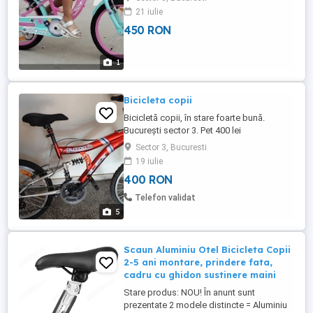
general, pentru copii de aproximativ 5 10
21 iulie
ani, cu înălțimea de 110 150 cm. Cadru:
450 RON
oțel, cu design coborât (ușor de urcat și
coborât de pe bicicletă). Roți ajutătoare:
ideale pentru ...
1
Bicicleta copii
Bicicletă copii, în stare foarte bună.
București sector 3. Pet 400 lei
Sector 3, Bucuresti
19 iulie
400 RON
Telefon validat
5
Scaun Aluminiu Otel Bicicleta Copii
2-5 ani montare, prindere fata,
cadru cu ghidon sustinere maini
Stare produs: NOU! În anunt sunt
prezentate 2 modele distincte = Aluminiu