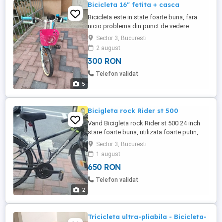
Bicicleta 16" fetita + casca
Bicicleta este in state foarte buna, fara
nicio problema din punct de vedere
tehnic, doar urme normale de utilizare. Se
Sector 3, Bucuresti
ofera si o casca de protectie. Se vinde
2 august
exact ca in poze. 300ron (negociabil)
300 RON
Telefon validat
5
Bicigleta rock Rider st 500
Vand Bicigleta rock Rider st 500 24 inch
stare foarte buna, utilizata foarte putin,
suport bidon apa + protectie şa.
Sector 3, Bucuresti
1 august
650 RON
Telefon validat
2
Tricicleta ultra-pliabila - Bicicleta-