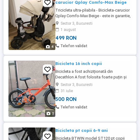
carucior Qplay Comfo-Max Beige
Tricicleta ultra-pliabila - Bicicleta-carucior
Qplay Comfo-Max Beige - este in garantie,
am cumparat-o noua, in mai 2026; - este
Sector 3, Bucuresti
ca noua, folosita de 2 ori, este foarte ok si
1 august
confortabila, insa fetitei ii place mai mult
499 RON
in brate ; - bonus: rucsac, asortat la
culoare cu tricicleta. QPLAY Comfo Max
Telefon validat
4
este ...
Bicicleta 16 inch copii
Bicicleta a fost achiziționată din
Decathlon A fost folosita foarte puțin și
arata impecabil
Sector 3, Bucuresti
31 iulie
500 RON
Telefon validat
3
Bicicleta pt copii 6-9 ani
Bicicleta BTWIN model ST120 pt copii