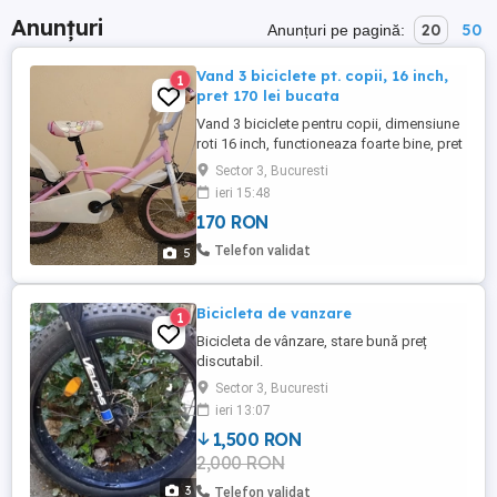
Anunțuri
20
50
Anunțuri pe pagină:
Vand 3 biciclete pt. copii, 16 inch,
1
pret 170 lei bucata
Vand 3 biciclete pentru copii, dimensiune
roti 16 inch, functioneaza foarte bine, pret
170 lei bucata
Sector 3, Bucuresti
ieri 15:48
170 RON
Telefon validat
5
Bicicleta de vanzare
1
Bicicleta de vânzare, stare bună preț
discutabil.
Sector 3, Bucuresti
ieri 13:07
1,500 RON
2,000 RON
3
Telefon validat