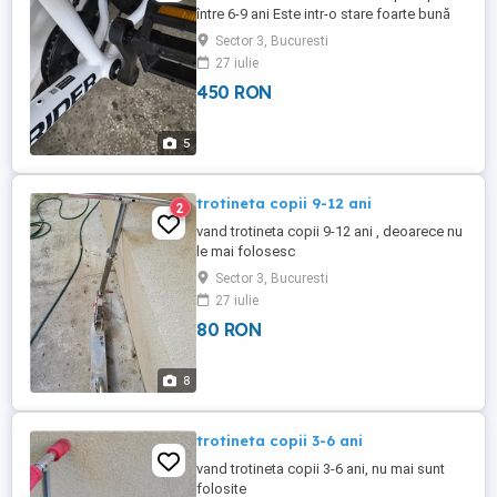
între 6-9 ani Este intr-o stare foarte bună
Sector 3, Bucuresti
27 iulie
450 RON
5
trotineta copii 9-12 ani
2
vand trotineta copii 9-12 ani , deoarece nu
le mai folosesc
Sector 3, Bucuresti
27 iulie
80 RON
8
trotineta copii 3-6 ani
vand trotineta copii 3-6 ani, nu mai sunt
folosite