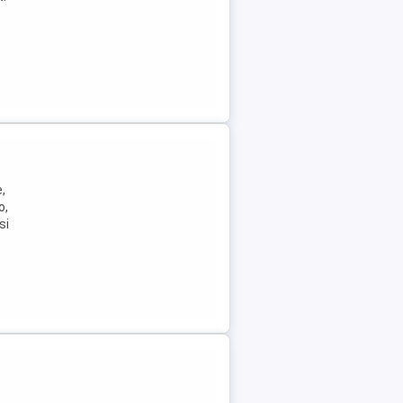
,
o,
si