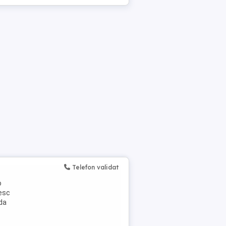
Telefon validat
o
tesc
ada