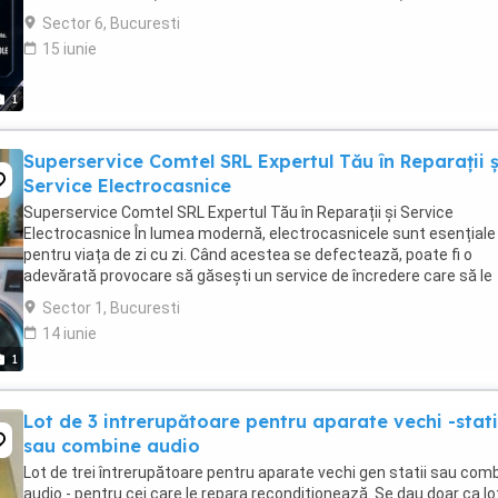
hardware Asamblare ...
Sector 6, Bucuresti
15 iunie
1
Superservice Comtel SRL Expertul Tău în Reparații ș
Service Electrocasnice
Superservice Comtel SRL Expertul Tău în Reparații și Service
Electrocasnice În lumea modernă, electrocasnicele sunt esențiale
pentru viața de zi cu zi. Când acestea se defectează, poate fi o
adevărată provocare să găsești un service de încredere care să le
repare rapid și eficient. Aici intervine Superservice ...
Sector 1, Bucuresti
14 iunie
1
Lot de 3 intrerupătoare pentru aparate vechi -stati
sau combine audio
Lot de trei întrerupătoare pentru aparate vechi gen statii sau com
audio - pentru cei care le repara recondiționează. Se dau doar ca lo