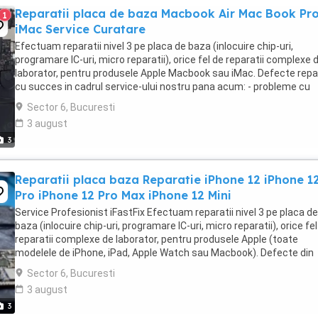
Reparatii placa de baza Macbook Air Mac Book Pr
1
iMac Service Curatare
Efectuam reparatii nivel 3 pe placa de baza (inlocuire chip-uri,
programare IC-uri, micro reparatii), orice fel de reparatii complexe 
laborator, pentru produsele Apple Macbook sau iMac. Defecte rep
cu succes in cadrul service-ului nostru pana acum: - probleme cu
afisarea pe display (nu afiseaza ...
Sector 6, Bucuresti
3 august
3
Reparatii placa baza Reparatie iPhone 12 iPhone 1
Pro iPhone 12 Pro Max iPhone 12 Mini
Service Profesionist iFastFix Efectuam reparatii nivel 3 pe placa de
baza (inlocuire chip-uri, programare IC-uri, micro reparatii), orice fe
reparatii complexe de laborator, pentru produsele Apple (toate
modelele de iPhone, iPad, Apple Watch sau Macbook). Defecte din
placa de baza reparate cu succes ...
Sector 6, Bucuresti
3 august
3