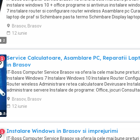
instalare windows 10 + office programe si antivirus instalare wind
7 instalare router si configurare router wireless Asamblare pc Cur
laptop de praf si Schimbare pasta termo Schimbare Display laptop
Upgrade SSD, montaj SSD instalare ...
Brasov, Brasov
12 iunie
2
Service Calculatoare, Asamblare PC, Reparatii Lap
1
in Brasov
IT-Boss Computer Service Brasov va ofera la cele mai bune preturi:
Instalare Windows 7 Instalare Windows 10 Instalare Router Config
Router wireless Administrare retea calculatoare Devirusare Instala
administrare servere Instalare de programe: Office, jocuri Consult
IT Upgrade componente Securizare ...
Brasov, Brasov
12 iunie
3
Instalare Windows in Brasov si imprejurimi
1
IT-Boss Computer Service Brasov va ofera la cele mai bune preturi