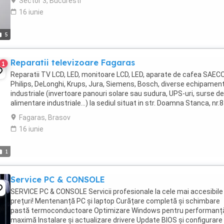
Sector 3, Bucuresti
16 iunie
5
Reparatii televizoare Fagaras
1
Reparatii TV LCD, LED, monitoare LCD, LED, aparate de cafea SAECO
Philips, DeLonghi, Krups, Jura, Siemens, Bosch, diverse echipamen
industriale (invertoare panouri solare sau sudura, UPS-uri, surse de
alimentare industriale...) la sediul situat in str. Doamna Stanca, nr.8
Fagaras. Constatarea ...
Fagaras, Brasov
16 iunie
1
Service PC & CONSOLE
SERVICE PC & CONSOLE Servicii profesionale la cele mai accesibile
prețuri! Mentenanță PC și laptop Curățare completă și schimbare
pastă termoconductoare Optimizare Windows pentru performanț
maximă Instalare și actualizare drivere Update BIOS și configurare