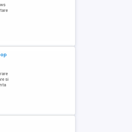
ows
atare
top
urare
re si
anta