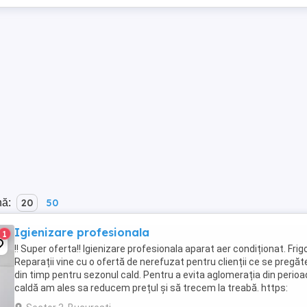
nă:
20
50
Igienizare profesionala
1
!! Super oferta!! Igienizare profesionala aparat aer condiționat. Frig
Reparații vine cu o ofertă de nerefuzat pentru clienții ce se pregă
din timp pentru sezonul cald. Pentru a evita aglomerația din perio
caldă am ales sa reducem prețul și să trecem la treabă. https:
youtu.be 9txNDTwJcyg?si=2ezcTqbTsr7k8t69, ...