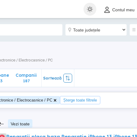
ane
Companii
Sortează
Contul meu
187
ectronice / Electrocasnice / PC
oane
Companii
Sortează
3
187
ctronice / Electrocasnice / PC
Șterge toate filtrele
e
–
Vezi toate
Reparatii placa baza Reparatie iPhone 13 iPhone 1