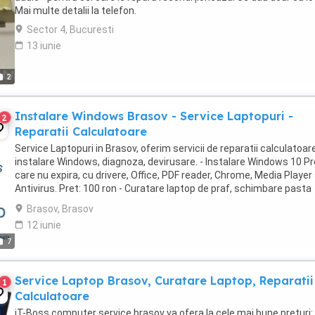
Mai multe detalii la telefon.
Sector 4, Bucuresti
13 iunie
2
Instalare Windows Brasov - Service Laptopuri -
2
Reparatii Calculatoare
Service Laptopuri in Brasov, oferim servicii de reparatii calculatoare
instalare Windows, diagnoza, devirusare. - Instalare Windows 10 Pr
care nu expira, cu drivere, Office, PDF reader, Chrome, Media Player 
Antivirus. Pret: 100 ron - Curatare laptop de praf, schimbare pasta
termo si reinstalare ...
Brasov, Brasov
12 iunie
7
Service Laptop Brasov, Curatare Laptop, Reparatii
1
Calculatoare
iT-Boss computer service brasov va ofera la cele mai bune preturi: