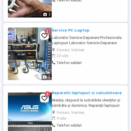
Telefon validat
întrerupătoare Montaj corpuri de iluminat,
lustre și plafoniere Înlocuire siguranțe
automate Verificare ...
1
Service PC-Laptop
2
Laborator Service-Depanare Profesionala
Laptopuri Laborator Service-Depanare
Profesionala Laptopuri cu o vasta
Focsani, Vrancea
experienta in servisare oferim servicii
22 iulie
complete de depanare-intretinere.
Telefon validat
DIAGNOSTICARE: Diagnosticarea
presupune testarea sistemului pentru a
depista daca defectul este de natura
5
hardware sau ...
Reparatii laptopuri si calculatoare
2
Atenție, răspund la solicitările clienților și
sâmbăta și duminica. Reparații laptopuri
si calculatoare inclusiv la domiciliul
Focsani, Vrancea
clientului în funcție de posibilitate.
9 iulie
Reparatii hardware, software, devirusari,
Telefon validat
inclusiv instalari programe. Pricepere,