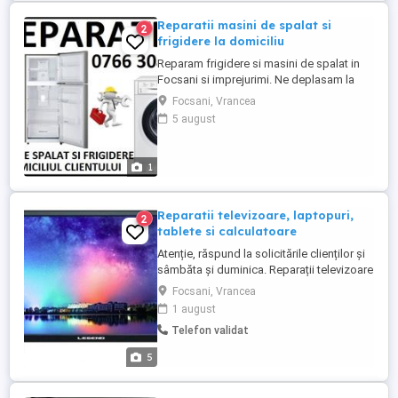
Reparatii masini de spalat si
2
frigidere la domiciliu
Reparam frigidere si masini de spalat in
Focsani si imprejurimi. Ne deplasam la
domiciliu clientului. Oferim seriozitate si
Focsani, Vrancea
garantie in toate serviciile prestate
5 august
1
Reparatii televizoare, laptopuri,
2
tablete si calculatoare
Atenție, răspund la solicitările clienților și
sâmbăta și duminica. Reparații televizoare
LED, LCD, CRT, plasmă, laptopuri, tablete
Focsani, Vrancea
și calculatoare la prețuri avantajoase,
1 august
inclusiv la domiciliul clientului în funcție de
Telefon validat
posibilitate. Instalari, devirusari, etc. Se
acordă garanție la lucrarea efectuată. ...
5