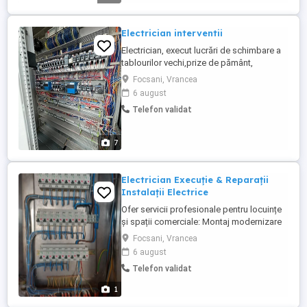
rezultat ...
Electrician interventii
Electrician, execut lucrări de schimbare a
tablourilor vechi,prize de pământ,
schimbat întrerupătoare , prize , corpuri de
Focsani, Vrancea
iluminat , mufe de net etc....
6 august
Telefon validat
7
Electrician Execuție & Reparații
Instalații Electrice
Ofer servicii profesionale pentru locuințe
și spații comerciale: Montaj modernizare
instalații electrice Reparații, depanări
Focsani, Vrancea
rapide Montaj tablouri, siguranțe, prize,
6 august
iluminat Verificări și mentenanță periodică
Telefon validat
Intervenții rapide Lucrări sigure și corecte
Prețuri accesibile Disponibil ...
1