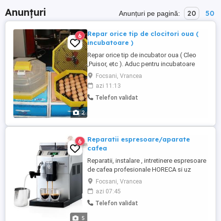
Anunțuri
20
50
Anunțuri pe pagină:
Repar orice tip de clocitori oua (
6
incubatoare )
Repar orice tip de incubator oua ( Cleo
,Puisor, etc ). Aduc pentru incubatoare
piese de schimb de calitate. Dau garantie
Focsani, Vrancea
la reparatia efectuata. Primesc la reparat
azi 11:13
incubatoare inclusiv din toata tara. Clientul
Telefon validat
le poate trimite la mine prin posta ( curier
). Locatie Focsani - Vrancea.
2
Reparatii espresoare/aparate
6
cafea
Reparatii, instalare , intretinere espresoare
de cafea profesionale HORECA si uz
casnic. Reparatii, decalcifiere si intretinere
Focsani, Vrancea
pentru aparate semiprofesionale de cafea
azi 07:45
pentru birou si uz casnic...toate marcile cu
Telefon validat
cafea boabe si capsule. Cantarim si
reglam cafeaua la rasnita , pentru un
5