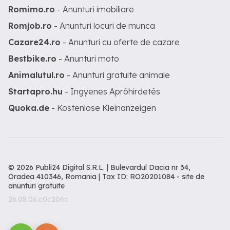
Romimo.ro
- Anunturi imobiliare
Romjob.ro
- Anunturi locuri de munca
Cazare24.ro
- Anunturi cu oferte de cazare
Bestbike.ro
- Anunturi moto
Animalutul.ro
- Anunturi gratuite animale
Startapro.hu
- Ingyenes Apróhirdetés
Quoka.de
- Kostenlose Kleinanzeigen
© 2026 Publi24 Digital S.R.L. | Bulevardul Dacia nr 34,
Oradea 410346, Romania | Tax ID: RO20201084 -
site de
anunturi gratuite
26.08.06.c0c206c