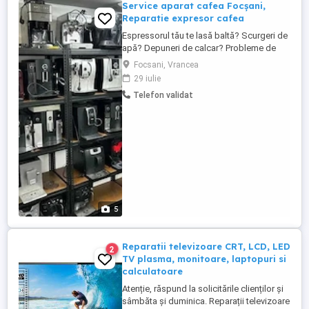
Service aparat cafea Focșani,
Reparatie expresor cafea
Espressorul tău te lasă baltă? Scurgeri de
apă? Depuneri de calcar? Probleme de
presiune? Afișaj defect sau sistem de
Focsani, Vrancea
spumare cu erori? . Nu-ți face griji suntem
29 iulie
aici! La Ilovecoffee, intervenim rapid și
Telefon validat
oferim soluții durabile pentru orice model.
Contactează-ne și revino la gustul cafelei
perfecte! Reparăm ...
5
Reparatii televizoare CRT, LCD, LED
2
TV plasma, monitoare, laptopuri si
calculatoare
Atenție, răspund la solicitările clienților și
sâmbăta și duminica. Reparații televizoare