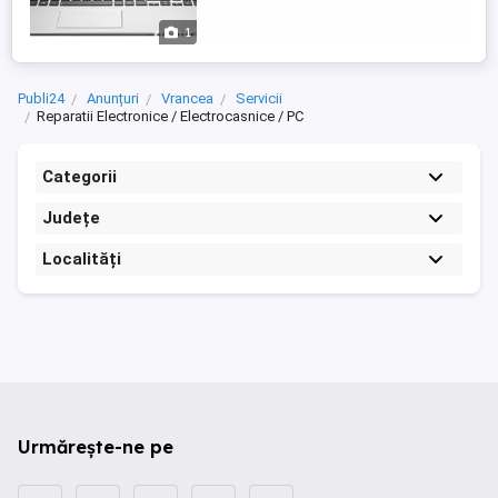
seriozitate si profesionalism. Ofer
garantie la lucrarea ...
1
Publi24
Anunțuri
Vrancea
Servicii
Reparatii Electronice / Electrocasnice / PC
Categorii
Județe
Localități
Urmărește-ne pe