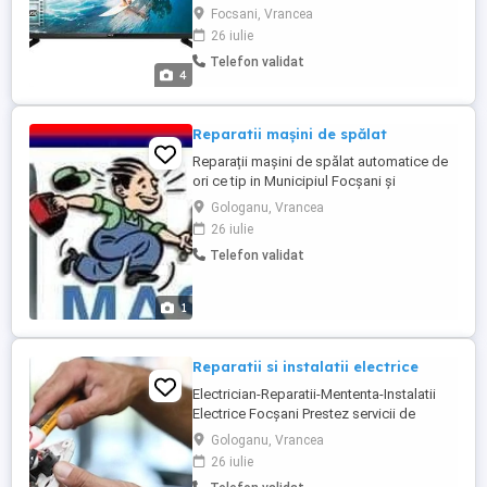
LED, CRT, LCD, plasma, monitoare, etc. ( si
Focsani, Vrancea
la domiciliul clientului in functie de
26 iulie
posibilitate ). Prețuri avantajoase. Aduc la
Telefon validat
comanda telecomenzi originale si
4
programabile. Reparatii calculatoare si
laptopuri, ...
Reparatii mașini de spălat
Reparații mașini de spălat automatice de
ori ce tip in Municipiul Focșani și
comunele aferente Municipiului Focșani.
Gologanu, Vrancea
Reparații cuve lipite( ambutisate), schimb
26 iulie
rulmenți+semeringurii originale.Experienta
Telefon validat
in domeniu de 25 ani.
1
Reparatii si instalatii electrice
Electrician-Reparatii-Mententa-Instalatii
Electrice Focșani Prestez servicii de
mentenanță și reparații electrice pentru
Gologanu, Vrancea
apartamente si case în municipiul Focșani
26 iulie
și împrejurimi. Înlocuire prize și