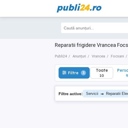
publi
24
.ro
Toate
Perso
Filtre
3
10
9
Reparatii frigidere Vrancea Foc
Publi24
Anunțuri
Vrancea
Focsani
Toate
Pers
Filtre
3
10
9
→
Filtre active:
Servicii
Reparatii Ele