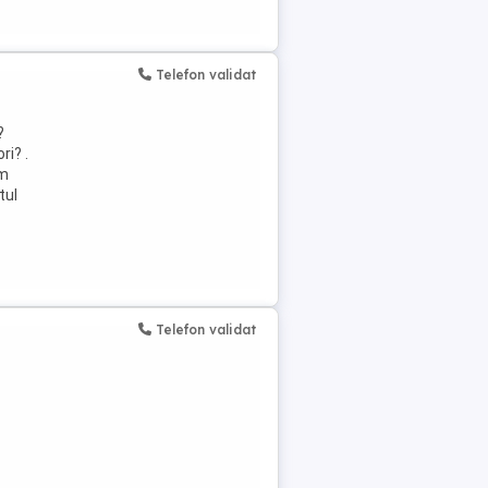
Telefon validat
?
i? .
im
tul
Telefon validat