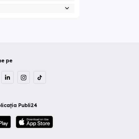
ne pe
licația Publi24