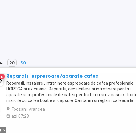
nă:
20
50
Reparatii espresoare/aparate cafea
6
Reparatii, instalare , intretinere espresoare de cafea profesionale
HORECA si uz casnic. Reparatii, decalcifiere si intretinere pentru
aparate semiprofesionale de cafea pentru birou si uz casnic...toat
marcile cu cafea boabe si capsule. Cantarim si reglam cafeaua la
rasnita , pentru un rezultat ...
Focsani, Vrancea
azi 07:23
5