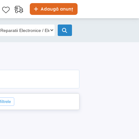
Adaugă anunț
iltrele