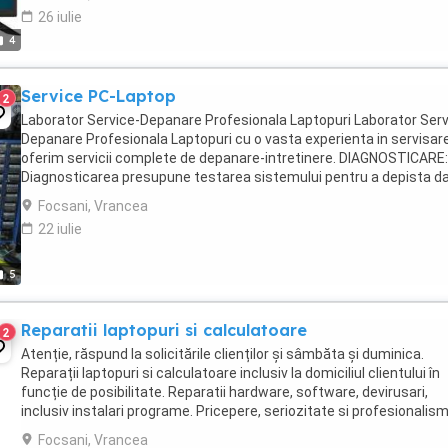
26 iulie
4
Service PC-Laptop
2
Laborator Service-Depanare Profesionala Laptopuri Laborator Serv
Depanare Profesionala Laptopuri cu o vasta experienta in servisar
oferim servicii complete de depanare-intretinere. DIAGNOSTICARE:
Diagnosticarea presupune testarea sistemului pentru a depista d
defectul este de natura hardware sau ...
Focsani, Vrancea
22 iulie
5
Reparatii laptopuri si calculatoare
2
Atenție, răspund la solicitările clienților și sâmbăta și duminica.
Reparații laptopuri si calculatoare inclusiv la domiciliul clientului în
funcție de posibilitate. Reparatii hardware, software, devirusari,
inclusiv instalari programe. Pricepere, seriozitate si profesionalism
Ofer garantie la lucrarea ...
Focsani, Vrancea