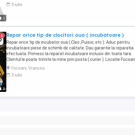
9 iulie
1
Repar orice tip de clocitori oua ( incubatoare )
6
Repar orice tip de incubator oua ( Cleo ,Puisor, etc ). Aduc pentru
incubatoare piese de schimb de calitate. Dau garantie la reparatia
efectuata. Primesc la reparat incubatoare inclusiv din toata tara.
Clientul le poate trimite la mine prin posta ( curier ). Locatie Focsani
Vrancea.
Focsani, Vrancea
3 iulie
2