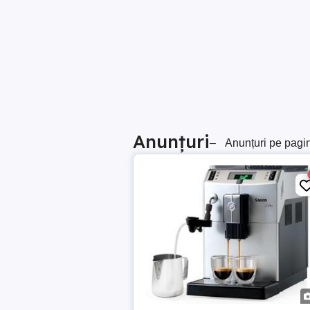
Anunțuri
–
Anunțuri pe pagi