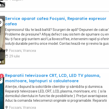
5
Service aparat cafea Focșani, Reparatie expresor
cafea
Espressorul tău te lasă baltă? Scurgeri de apă? Depuneri de calcar
Probleme de presiune? Afișaj defect sau sistem de spumare cu eror
Nu-ți face griji suntem aici! La Ilovecoffee, intervenim rapid și ofer
soluții durabile pentru orice model. Contactează-ne și revino la gus
cafelei perfecte! Reparăm ...
Focsani, Vrancea
29 iulie
5
Reparatii televizoare CRT, LCD, LED TV plasma,
2
monitoare, laptopuri si calculatoare
Atenție, răspund la solicitările clienților și sâmbăta și duminica.
Reparații televizoare LED, CRT, LCD, plasma, monitoare, etc. ( si la
domiciliul clientului in functie de posibilitate ). Prețuri avantajoase.
Aduc la comanda telecomenzi originale si programabile. Reparatii
calculatoare si laptopuri, ...
Focsani, Vrancea