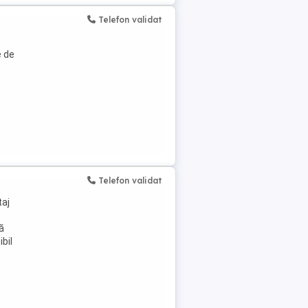
Telefon validat
e de
Telefon validat
taj
ă
bil