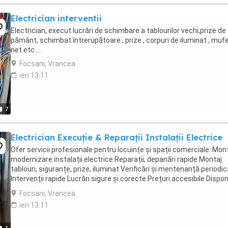
Electrician interventii
Electrician, execut lucrări de schimbare a tablourilor vechi,prize de
pământ, schimbat întrerupătoare , prize , corpuri de iluminat , muf
net etc....
Focsani, Vrancea
ieri 13:11
7
Electrician Execuție & Reparații Instalații Electrice
Ofer servicii profesionale pentru locuințe și spații comerciale: Mon
modernizare instalații electrice Reparații, depanări rapide Montaj
tablouri, siguranțe, prize, iluminat Verificări și mentenanță periodic
Intervenții rapide Lucrări sigure și corecte Prețuri accesibile Disponi
...
Focsani, Vrancea
ieri 13:11