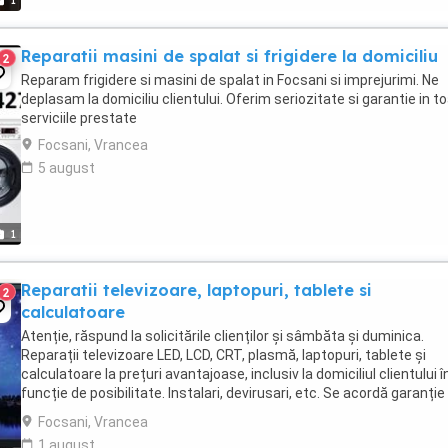
1
Reparatii masini de spalat si frigidere la domiciliu
2
Reparam frigidere si masini de spalat in Focsani si imprejurimi. Ne
deplasam la domiciliu clientului. Oferim seriozitate si garantie in t
serviciile prestate
Focsani, Vrancea
5 august
1
Reparatii televizoare, laptopuri, tablete si
2
calculatoare
Atenție, răspund la solicitările clienților și sâmbăta și duminica.
Reparații televizoare LED, LCD, CRT, plasmă, laptopuri, tablete și
calculatoare la prețuri avantajoase, inclusiv la domiciliul clientului î
funcție de posibilitate. Instalari, devirusari, etc. Se acordă garanție 
lucrarea efectuată. ...
Focsani, Vrancea
1 august