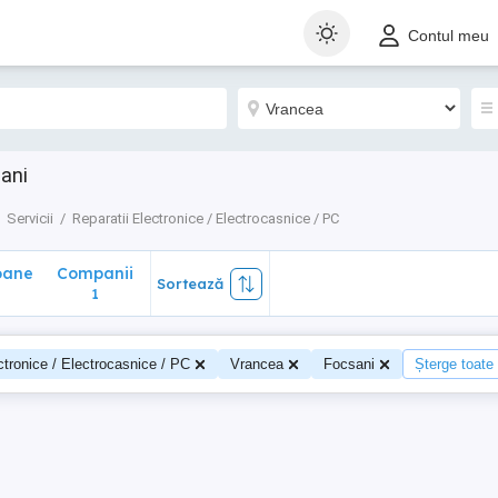
ane
Companii
Sortează
Contul meu
1
sani
Servicii
Reparatii Electronice / Electrocasnice / PC
oane
Companii
Sortează
1
ctronice / Electrocasnice / PC
Vrancea
Focsani
Șterge toate f