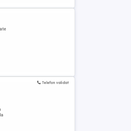
oate
Telefon validat
n
la