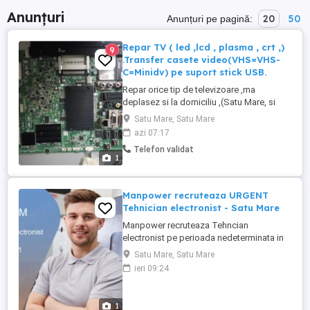
Anunțuri
20
50
Anunțuri pe pagină:
Repar TV ( led ,lcd , plasma , crt ,)
9
.Transfer casete video(VHS=VHS-
C=Minidv) pe suport stick USB.
Repar orice tip de televizoare ,ma
deplasez si la domiciliu ,(Satu Mare, si
aproape de oras)Sunati cu incredere la tf:
Satu Mare, Satu Mare
.Vand diverse placi(de baza, surse
azi 07:17
,etc.)ptr TV-uri. Transfer casete VHS -
Telefon validat
VHS-C-Minidv,DVD,pe suport DVD si stick
1
USB.
Manpower recruteaza URGENT
Tehnician electronist - Satu Mare
Manpower recruteaza Tehncian
electronist pe perioada nedeterminata in
Satu Mare. Responsabilități principale:
Satu Mare, Satu Mare
Tehnice: - Diagnosticarea erorilor
ieri 09:24
hardware PLC, sisteme camere, sisteme
digitale și componente electronice -
Debug-uri, Toubleshooting - Sa cunoasca
1