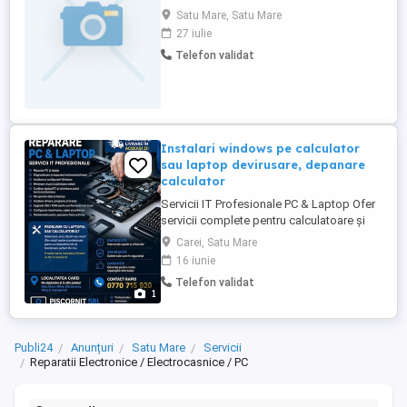
domiciliu
Satu Mare, Satu Mare
27 iulie
Telefon validat
Instalari windows pe calculator
sau laptop devirusare, depanare
calculator
Servicii IT Profesionale PC & Laptop Ofer
servicii complete pentru calculatoare și
laptopuri, rapide și la prețuri accesibile:
Carei, Satu Mare
Reparare PC și laptop Diagnosticare și
16 iunie
depanare software hardware Instalare și
Telefon validat
configurare Windows Eliminare viruși și
1
optimizare sistem Curățare laptop PC și
schimbare pastă ...
Publi24
Anunțuri
Satu Mare
Servicii
Reparatii Electronice / Electrocasnice / PC