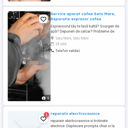
scheme electronice cat si cunostinte ...
Service aparat cafea Satu Mare,
Reparatie expresor cafea
Espressorul tău te lasă baltă? Scurgeri de
apă? Depuneri de calcar? Probleme de
presiune? Afișaj defect sau sistem de
Satu Mare, Satu Mare
spumare cu erori? Nu-ți face griji suntem
28 iulie
aici! La Ilovecoffee, intervenim rapid și
Telefon validat
oferim soluții durabile pentru orice model.
Contactează-ne și revino la gustul cafelei
perfecte! Reparăm ...
5
reparatii elecrtrocasnice
1
reparam electrocasnice si trotinete
electrice. Deplasare prompta chiar si la