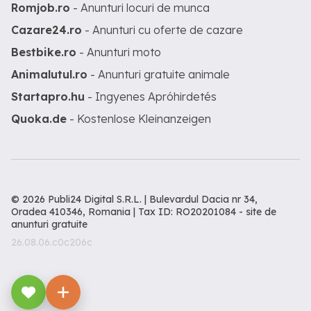
Romjob.ro
- Anunturi locuri de munca
Cazare24.ro
- Anunturi cu oferte de cazare
Bestbike.ro
- Anunturi moto
Animalutul.ro
- Anunturi gratuite animale
Startapro.hu
- Ingyenes Apróhirdetés
Quoka.de
- Kostenlose Kleinanzeigen
© 2026 Publi24 Digital S.R.L. | Bulevardul Dacia nr 34,
Oradea 410346, Romania | Tax ID: RO20201084 -
site de
anunturi gratuite
26.08.06.c0c206c