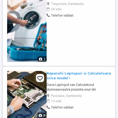
de masina de spalat.
Targoviste, Dambovita
20 iulie
Telefon validat
1
Reparatii Laptopuri si Calculatoare
orice model !
Daca Laptopul sau Calculatorul
dumneavoastra prezinta unul din
simptomele de mai jos, contactati-ma !
Pucioasa, Dambovita
Laptopul sau calculatorul nu porneste, nu
13 iulie
primeste curent Laptopul sau calculatorul
Telefon validat
se supraincalzeste Laptopul sau
calculatorul se blocheaza sau se inchide
5
aparent fara motiv Laptopul sau