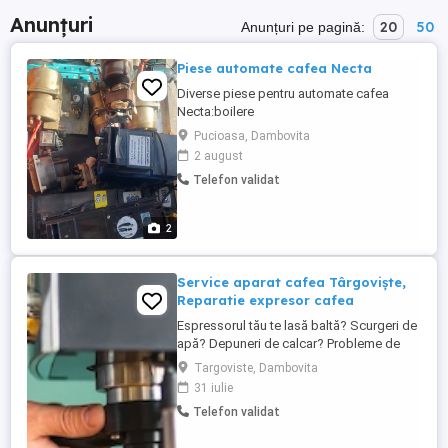
Anunțuri
20
50
Anunțuri pe pagină:
Piese automate cafea Necta
Diverse piese pentru automate cafea
Necta:boilere
,rezistente,,dozatoare,grupuri
Pucioasa, Dambovita
erogator,electrovalve,tastaturi,motoare
2 august
mixere,reductoare,afisaje,containere,melci
Telefon validat
,microintrerupatoare,coloane pahare
7oz,pompe ,ventilatoare,
2
Service aparat cafea Târgoviște,
Reparatie expresor cafea
Espressorul tău te lasă baltă? Scurgeri de
apă? Depuneri de calcar? Probleme de
presiune? Afișaj defect sau sistem de
Targoviste, Dambovita
spumare cu erori? Nu-ți face griji suntem
31 iulie
aici! La Ilovecoffee, intervenim rapid și
Telefon validat
oferim soluții durabile pentru orice model.
Contactează-ne și revino la gustul cafelei