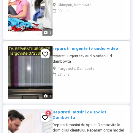
737_981_914
Ghimpati, Dambovita
30 iulie
1
reparatii urgente tv audio video
reparatii urgente tv audio-video jud
dambovita
Targoviste, Dambovita
23 iulie
1
Reparatii masini de spalat
2
Dambovita
Reparatii masini de spalat Dambovita la
domiciliul clientului. Reparam orice model