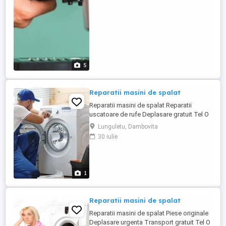
perfecte! Reparăm ...
5
Reparatii masini de spalat
Reparatii masini de spalat Reparatii
uscatoare de rufe Deplasare gratuit Tel O
737_981_914 Transport gratuit PIESE
Lunguletu, Dambovita
ORIGINALE
30 iulie
1
Reparatii masini de spalat
Reparatii masini de spalat Piese originale
Deplasare urgenta Transport gratuit Tel O