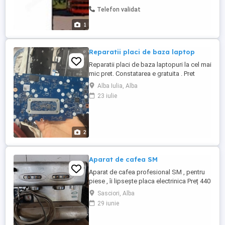
Primesc comenzi din toata tara. Ofer
Telefon validat
garantiei pentru serviciile prestate. Va
astept la telefonul afisat pentru viitoare
1
colaborari.
Reparatii placi de baza laptop
Reparatii placi de baza laptopuri la cel mai
mic pret. Constatarea e gratuita . Pret
maxim 150 lei iar la laptopuri de gaming
Alba Iulia, Alba
sau apple reparatia poate fi putin mai
23 iulie
scumpa.
2
Aparat de cafea SM
Aparat de cafea profesional SM , pentru
piese , îi lipsește placa electrinica Preț 440
lei
Sasciori, Alba
29 iunie