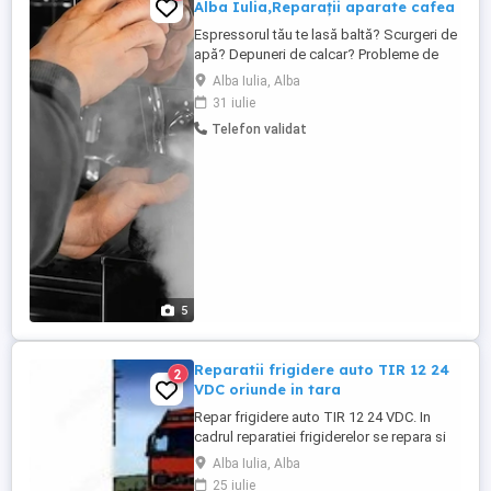
Alba Iulia,Reparații aparate cafea
Espressorul tău te lasă baltă? Scurgeri de
apă? Depuneri de calcar? Probleme de
presiune? Afișaj defect sau sistem de
Alba Iulia, Alba
spumare cu erori? Nu-ți face griji suntem
31 iulie
aici! La Ilovecoffee, intervenim rapid și
Telefon validat
oferim soluții durabile pentru orice model.
Contactează-ne și revino la gustul cafelei
perfecte! Reparăm ...
5
Reparatii frigidere auto TIR 12 24
2
VDC oriunde in tara
Repar frigidere auto TIR 12 24 VDC. In
cadrul reparatiei frigiderelor se repara si
modulele electronice de pe motorul
Alba Iulia, Alba
frigiderului sau partea de on-board.
25 iulie