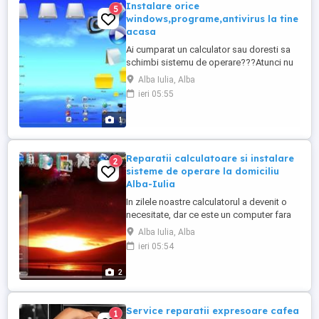
Instalare orice
5
windows,programe,antivirus la tine
acasa
Ai cumparat un calculator sau doresti sa
schimbi sistemu de operare???Atunci nu
mai sta pe gand si suna si vom putea
Alba Iulia, Alba
rezolva problemele la calculator sau
ieri 05:55
laptop in cel mai scurt timp posibil.
Persoana fizica efectuez urmatoarele
1
servicii: -instalez windows xp,windows
7,windows 8.1,windows 10 la domiciliu ...
Reparatii calculatoare si instalare
2
sisteme de operare la domiciliu
Alba-Iulia
In zilele noastre calculatorul a devenit o
necesitate, dar ce este un computer fara
un sistem de operare? Aici intervin eu si
Alba Iulia, Alba
incerc sa dau o mana de ajutor ajutandu-i
ieri 05:54
pe clienti si oferindu-le o instalare de
windows completa, fara compromisuri....
2
INSTALEZ WINDOWS XP,WINDOWS 7
SAU WINDOWS 8.1,WINDOWS ...
Service reparatii expresoare cafea
1