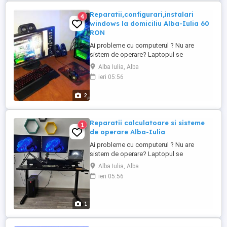
Reparatii,configurari,instalari
4
windows la domiciliu Alba-Iulia 60
RON
Ai probleme cu computerul ? Nu are
sistem de operare? Laptopul se
incalzeste, iti da erori si merge greu? Nu
Alba Iulia, Alba
gasesti driverele? Doresti o configuratie
ieri 05:56
pentru o functionare cat mai rapida si un
antivirus profestional care iti protejaza
2
datele?Suna acum si vom rezolva
problema. Instalez Windows Xp,
Windows ...
Reparatii calculatoare si sisteme
1
de operare Alba-Iulia
Ai probleme cu computerul ? Nu are
sistem de operare? Laptopul se
incalzeste, iti da errori si merge greu? Nu
Alba Iulia, Alba
gasesti driverele? Doresti configuratii
ieri 05:56
pentru o functionare cat mai rapida si un
antivirus profestional care iti protejaza
datele?Aici intervin eu si incerc sa dau o
1
mana de ajutor.Suna cu incredere.
INSTALEZ ...