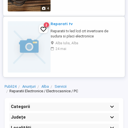
4
Reparati tv
2
Reparatii tv led lcd crt invertoare de
sudura si placi electronice
Alba Iulia, Alba
24 mai
Publi24
Anunțuri
Alba
Servicii
Reparatii Electronice / Electrocasnice / PC
Categorii
Județe
Localități