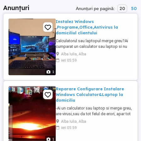
Anunțuri
20
50
Anunțuri pe pagină:
Instalez Windows
,Programe,Office,Antivirus la
domiciliul clientului
Calculatorul sau laptopul merge greu?Ai
cumparat un calculator sau laptop si nu
are sistem de operare?Atunci suna si vom
Alba Iulia, Alba
rezolva orice problema. Efectuez
ieri 05:59
urmatorele servicii: -Instalez orice versiune
de windows fie pe 32 64 biti cu licenta fie
1
de pe stick sau cd,drivere
programe,antivirus la domiciliu. -Inlocuire
...
Reparare Configurare Instalare
Windows Calculator&Laptop la
domiciliu
-Ai un calculator sau laptop si merge greu,
are virusi,sau da tot felul de erori, apar tot
felul de reclame nedorite si doresti
Alba Iulia, Alba
rezolvarea problemei?Atunci suna si vom
ieri 05:59
remedia orice problema. -Instalez orice
versiune de windows pe 32 64 biti cu
1