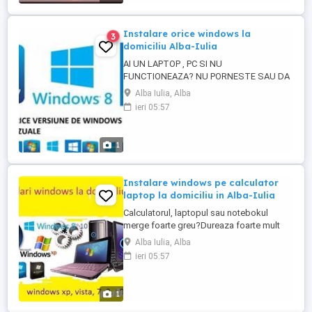
licenta activata permanent fie de pe cd
sau fie de pe stick ...
Instalare orice windows la
3
domiciliu Alba-Iulia
AI UN LAPTOP , PC SI NU
FUNCTIONEAZA? NU PORNESTE SAU DA
O EROARE LA PORNIRE? NU GASESTI
Alba Iulia, Alba
DRIVERUL DE CARE AI NEVOIE? ITI MERGE
ieri 05:57
GREU NETUL? AI VIRUSI SI
CALCULATORUL NU RASPUNDE LA
COMENZI? EU SUNT SOLUTIA
1
PERFECTA.. Instalez Windows
Xp,Windows Vista, Windows 7,Windows
8.1,Windows 10 pe calculator desktop ...
Instalare windows pe calculator
laptop la domiciliu in Alba-Iulia
Calculatorul, laptopul sau notebokul
merge foarte greu?Dureaza foarte mult
pana se incarca?Se deschid multe pagini
Alba Iulia, Alba
cu reclame?Ai achizitionat un calculator si
ieri 05:57
nu are sistem de operare?Atunci nu mai
sta si suna si vom rezolva in cel mai scurt
timp posibil. Instalez windows XP SP3,
1
windows 7,windows 8.1,windows10 ...