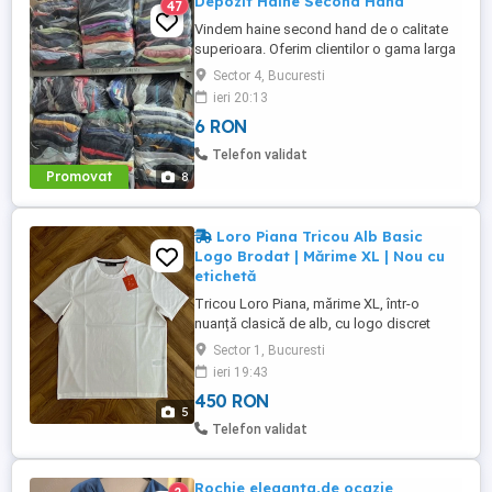
Depozit Haine Second Hand
47
Vindem haine second hand de o calitate
superioara. Oferim clientilor o gama larga
de haine sortate, ambalate in saci
Sector 4, Bucuresti
transparenti de 15-20 kg, in functie de
ieri 20:13
sortiment. In saci veti gasi doar haine
6 RON
curate, fara miros neplacut - marfa se
vinde cu certificate de dezinfectie,
Telefon validat
dezinsectie, curatare. Transport ...
Promovat
8
Loro Piana Tricou Alb Basic
Logo Brodat | Mărime XL | Nou cu
etichetă
Tricou Loro Piana, mărime XL, într-o
nuanță clasică de alb, cu logo discret
brodat pe piept. Model premium, realizat
Sector 1, Bucuresti
din bumbac de calitate, foarte confortabil
ieri 19:43
și ușor de purtat atât casual, cât și în
450 RON
ținute elegante.
5
Telefon validat
Rochie eleganta,de ocazie