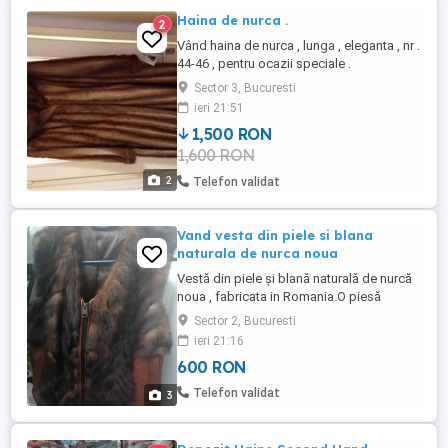
Haina de nurca .
2
Vând haina de nurca , lunga , eleganta , nr .
44-46 , pentru ocazii speciale .
Sector 3, Bucuresti
ieri 21:51
1,500 RON
1,600 RON
2
Telefon validat
Vand vesta din piele si blana
naturala de nurca noua
Vestă din piele și blană naturală de nurcă
noua , fabricata in Romania.O piesă
elegantă pentru a completa orice ținută cu
Sector 2, Bucuresti
stil. Vand o vesta casual-eleganta primita
ieri 21:16
,dar imi este mica si de aceea o dau mai
600 RON
departe.
Telefon validat
3