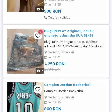
71 cm Talie 120 cm Lungime sacou de la
ieri 18:55
umar 82 cm Lungime pantalon 116 cm
5
500 RON
Talie pantalon 52 cm
Telefon validat
Blugi REPLAY originali, noi cu
2
eticheta adusi din SUA 31/34
Blugi REPLAY originali, noi cu eticheta
adusi din SUA 31/34,au costat 16o dolari
Sector 4, Bucuresti
ieri 18:41
250 RON
290 RON
7
Compleu Jordan Basketball
Compleu Jordan Basketball
Sector 6, Bucuresti
ieri 18:35
800 RON