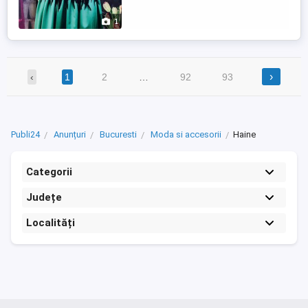
1
›
‹
1
2
…
92
93
Publi24
Anunțuri
Bucuresti
Moda si accesorii
Haine
Categorii
Județe
Localități