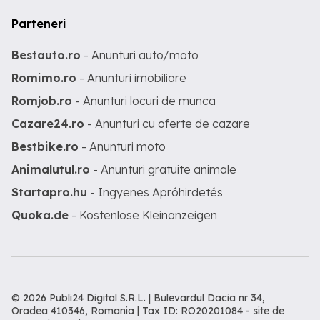
Parteneri
Bestauto.ro
- Anunturi auto/moto
Romimo.ro
- Anunturi imobiliare
Romjob.ro
- Anunturi locuri de munca
Cazare24.ro
- Anunturi cu oferte de cazare
Bestbike.ro
- Anunturi moto
Animalutul.ro
- Anunturi gratuite animale
Startapro.hu
- Ingyenes Apróhirdetés
Quoka.de
- Kostenlose Kleinanzeigen
© 2026 Publi24 Digital S.R.L. | Bulevardul Dacia nr 34,
Oradea 410346, Romania | Tax ID: RO20201084 -
site de