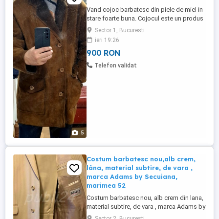
Vand cojoc barbatesc din piele de miel in
stare foarte buna. Cojocul este un produs
al fabricii Iacob din Sebes. Marimea este
Sector 1, Bucuresti
52, ce se potriveste unui barbat de minim
ieri 19:26
1,78 cm si o greutate de 90 - 120 kg, deci
900 RON
o constitutie voinica. Cojocul are o culoare
frumoasa cu o piele de miel calitativa,
Telefon validat
moale, ...
5
Costum barbatesc nou,alb crem,
lâna, material subtire, de vara ,
marca Adams by Secuiana,
marimea 52
Costum barbatesc nou, alb crem din lana,
material subtire, de vara , marca Adams by
Secuiana, marimea 52. Lungime maneca
Sector 2, Bucuresti