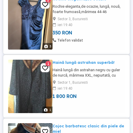
2
Rochie eleganta,de ocazie, lungă, nouă,
foarte frumoasă,mărimea 44-46
Sector 3, Bucuresti
ieri 19:40
350 RON
Telefon validat
3
Haină lungă astrahan superbă!
1
Haină lungă din astrahan negru cu guler
de nurcă, mărimea XXL, nepurtată, cu
etichetă, stare excepțională
Sector 1, Bucuresti
ieri 19:40
1 800 RON
1
Cojoc barbatesc clasic din piele de
miel