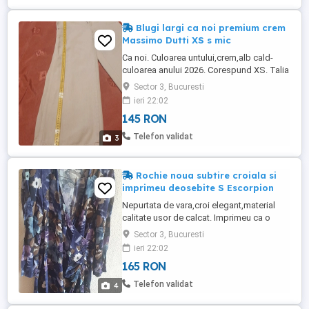
Blugi largi ca noi premium crem
Massimo Dutti XS s mic
Ca noi. Culoarea untului,crem,alb cald-
culoarea anului 2026. Corespund XS. Talia
inalta. Dinensiuni in poze. Pentru o
Sector 3, Bucuresti
miniona de 156-160 nu trebuie scurtati.
ieri 22:02
Xalitate premum de la brandul Massimo
145 RON
Dutti. Livrez repede. Am msi multe lucruri
de calitate postate.
Telefon validat
3
Rochie noua subtire croiala si
imprimeu deosebite S Escorpion
Nepurtata de vara,croi elegant,material
calitate usor de calcat. Imprimeu ca o
acuarela. Nuante de albastru,bleu,bej
Sector 3, Bucuresti
lila,alb. Croi parte peste parte usor incretit
ieri 22:02
in partea stanga. Maneca lunga. Dar e
165 RON
foarte potrivita pentru sezonul cald.
Material care nu incinge. Piate fi rkwgsnt
Telefon validat
4
sau cadusl, in funcție ...