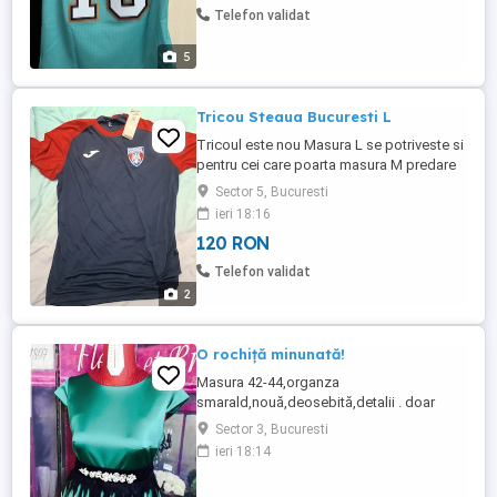
Telefon validat
5
Tricou Steaua Bucuresti L
Tricoul este nou Masura L se potriveste si
pentru cei care poarta masura M predare
personala Bucuresti in tara prin easy box
Sector 5, Bucuresti
Sameday cost 25 lei .
ieri 18:16
120 RON
Telefon validat
2
O rochiță minunată!
Masura 42-44,organza
smarald,nouă,deosebită,detalii . doar
București
Sector 3, Bucuresti
ieri 18:14