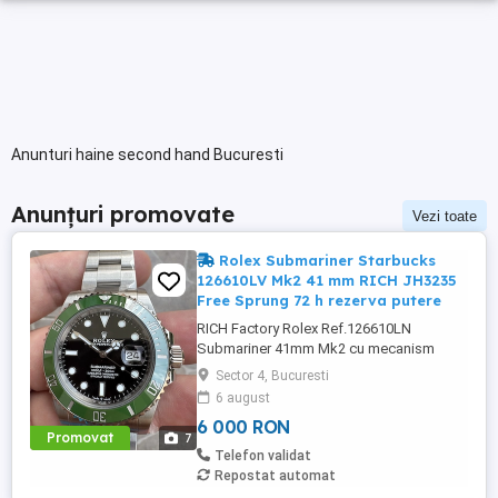
Anunturi haine second hand Bucuresti
Anunțuri promovate
Vezi toate
Rolex Submariner Starbucks
126610LV Mk2 41 mm RICH JH3235
Free Sprung 72 h rezerva putere
RICH Factory Rolex Ref.126610LN
Submariner 41mm Mk2 cu mecanism
JH3235 Superclone Free Sprung
Sector 4, Bucuresti
MIȘCAMENT: Mecanism automat Asia
6 august
JingHe Super Clone JH3235, 28800 bph
6 000 RON
cu rotor complet decorat și punți și plăci
Promovat
7
ca Rolex Calibre 3235 original DIAMETRU
Telefon validat
CARCASĂ: 41mm GROSIME: 12.5mm
Repostat automat
CULOARE CADRAN: Cadran ...