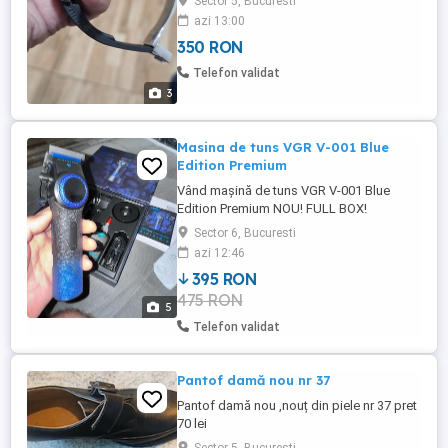
Sector 5, Bucuresti
azi 13:00
350 RON
Telefon validat
3
Masina de tuns VGR V-001 Blue
Edition Premium
Vând mașină de tuns VGR V-001 Blue
Edition Premium NOU! FULL BOX!
Sector 6, Bucuresti
azi 12:46
395 RON
475 RON
5
Telefon validat
Pantof damă nou nr 37
Pantof damă nou ,nouț din piele nr 37 pret
70 lei