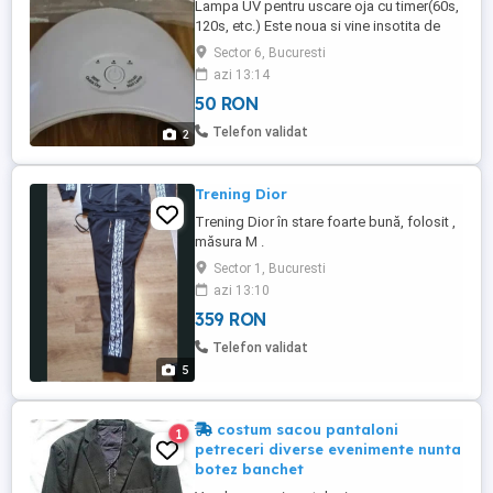
Lampa UV pentru uscare oja cu timer(60s,
120s, etc.) Este noua si vine insotita de
cablu USB. Se poate conecta si la priza
Sector 6, Bucuresti
printr-un incarcator de tel. Accept unele
azi 13:14
schimburi.
50 RON
Telefon validat
2
Trening Dior
Trening Dior în stare foarte bună, folosit ,
măsura M .
Sector 1, Bucuresti
azi 13:10
359 RON
Telefon validat
5
costum sacou pantaloni
1
petreceri diverse evenimente nunta
botez banchet