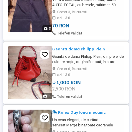
AUTO TOTAL, cu bretele, mărimea 50-
XXL. Preț 70 lei. Vezi poze, poze reale.
Sector 3, Bucuresti
azi 13:01
70 RON
3
Telefon validat
Geanta damă Philipp Plein
Geantă de damă Philipp Plein, din piele, de
culoare roșie, originală, nouă, in stare
perfectă. Geanta vine in săculețul ei
Sector 6, Bucuresti
original. Prețul este ușor negociabil.
azi 13:01
Vizualizați și celelalte anunțuri!
1,000 RON
2,500 RON
5
Telefon validat
Rolex Daytona mecanic
Un ceas elegant, de curând
servisat.Merge bine,toate cadranele
funcționale.