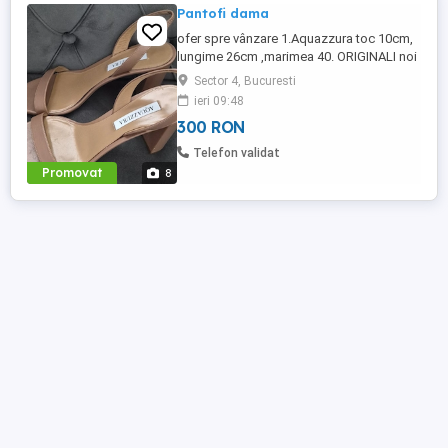
Pantofi dama
ofer spre vânzare 1.Aquazzura toc 10cm,
lungime 26cm ,marimea 40. ORIGINALI noi
pret 500 lei. 2.Michael Kors toc 9 cm ,
Sector 4, Bucuresti
lungime 26cm, mărimea 40.purtati o
ieri 09:48
singura data la un eveniment. pret 300 de
300 RON
lei. 3.Salvadore Ferragamo, toc 8 cm,
lungime 26cm , marimea 40. purtati o
Telefon validat
singura data. Nu au defecte, ...
Promovat
8