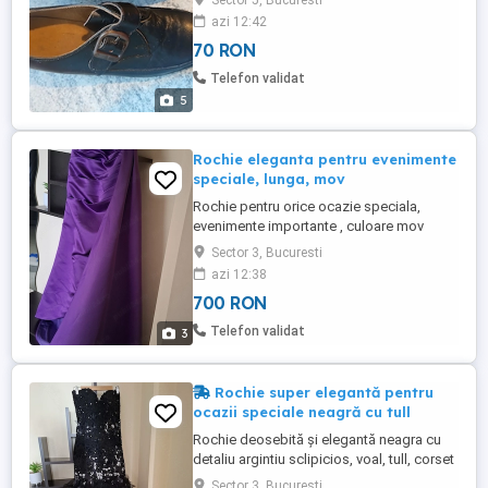
Sector 5, Bucuresti
azi 12:42
70 RON
Telefon validat
5
Rochie eleganta pentru evenimente
speciale, lunga, mov
Rochie pentru orice ocazie speciala,
evenimente importante , culoare mov
radiant placut si cald, din satin de inalta
Sector 3, Bucuresti
calitate, lunga , bretelute cu detaliu
azi 12:38
asortat, dechisa pe picior, model tineresc
700 RON
si vesel, imbraca corpul superb, fermoar
ascuns, gratioasa si moderna Purtata la un
Telefon validat
3
singur eveniment ...
Rochie super elegantă pentru
ocazii speciale neagră cu tull
Rochie deosebită și elegantă neagra cu
detaliu argintiu sclipicios, voal, tull, corset
, lungă Purtată la un eveniment.. Radianta .
Sector 3, Bucuresti