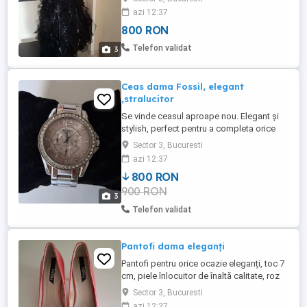
Fermoar ascuns
azi 12:37
800 RON
Telefon validat
3
Ceas dama Fossil, elegant
,stralucitor
Se vinde ceasul aproape nou. Elegant și
stylish, perfect pentru a completa orice
outfit. Purtat o singura data, Un accesoriu
Sector 3, Bucuresti
rafinat care adaugă o notă rafinata oricărei
azi 12:37
ținute. Carcasa rotunda, 39 imprejur
800 RON
cristale ,cifrele de pe cadran usor roz sunt
900 RON
cristale. Bratara otel inoxidabil in cutie
3
originala, ...
Telefon validat
Pantofi dama eleganți
Pantofi pentru orice ocazie eleganți, toc 7
cm, piele înlocuitor de înaltă calitate, roz
ciclam. Noi, fara etichetă Doar probați
Sector 3, Bucuresti
azi 12:37