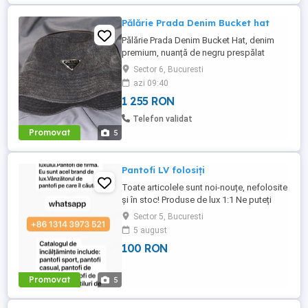
Pălărie Prada Denim Bucket hat
Pălărie Prada Denim Bucket Hat, denim
premium, nuanță de negru prespălat
(washed black, efect vintage). Purtată
Sector 6, Bucuresti
foarte puțin, circumferința maxima a
azi 09:40
capului 59cm.
1 255 RON
Telefon validat
Promovat
5
Pantofi LV folosiți
Toate articolele sunt noi-nouțe, nefolosite
și în stoc! Produse de lux 1:1 Ne puteți
contacta și prin WhatsApp (+86)(1314)
Sector 5, Bucuresti
(3973)(521) pentru o reducere de 5-10
5 august
USD. De asemenea, vindem: încălțăminte,
100 RON
curele, ochelari de soare, îmbrăcăminte,
ceasuri, genți și multe altele.
Promovat
5