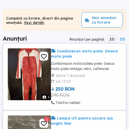
Vezi anunțuri
Cumpără cu livrare, direct din pagina
cu livrare
anunțului.
Vezi detalii
Anunțuri
20
50
Anunțuri pe pagină:
Combinezon moto piele. Geaca
moto piele
Combinezon motocicleta piele. Geaca
moto piele vintage, retro, caferacer.
Mărimea 44. Pret 290 lei. București. Pentru
Sector 1, Bucuresti
detalii, lăsați mesaj.
azi 13:23
250 RON
290 RON
1
Telefon validat
Lampa UV pentru uscare oja
1
unghii 36w