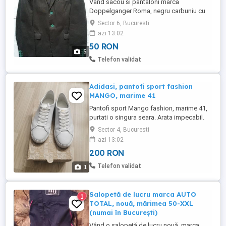
Vand sacou si pantaloni marca
Doppelganger Roma, negru carbuniu cu
croiala si nasturii de culoare verde. Sacoul
Sector 6, Bucuresti
este marimea 52 iar pantaloni sunt
azi 13:02
marimea 48, circumferinta maxima la talie
50 RON
este de 88-89 cm, ptr. 1,83m si 80kg s-a
5
potrivit. Costumul s-a sifonat ptr. ca sta
Telefon validat
inghesuit in sifonier, pe langa ...
Adidasi, pantofi sport fashion
MANGO, marime 41
Pantofi sport Mango fashion, marime 41,
purtati o singura seara. Arata impecabil.
Sector 4, Bucuresti
azi 13:02
200 RON
Telefon validat
1
Salopetă de lucru marca AUTO
1
TOTAL, nouă, mărimea 50-XXL
(numai în București)
Vând o salopetă de lucru nouă, marca