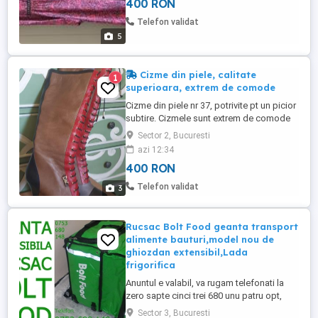
400 RON
Telefon validat
5
Cizme din piele, calitate
1
superioara, extrem de comode
Cizme din piele nr 37, potrivite pt un picior
subtire. Cizmele sunt extrem de comode
chiar daca tocul e foarte inalt. Le-am
Sector 2, Bucuresti
purtat o singura data la un concert rock.
azi 12:34
400 RON
Telefon validat
3
Rucsac Bolt Food geanta transport
alimente bauturi,model nou de
ghiozdan extensibil,Lada
frigorifica
Anuntul e valabil, va rugam telefonati la
zero sapte cinci trei 680 unu patru opt,
deoarece nu citim mesajele trimise de pe
Sector 3, Bucuresti