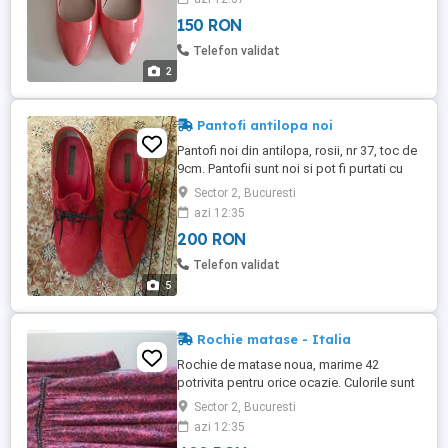
150 RON
Telefon validat
2
Pantofi antilopa noi
Pantofi noi din antilopa, rosii, nr 37, toc de
9cm. Pantofii sunt noi si pot fi purtati cu
orice ocazie, la pantaloni sau rochii/fuste.
Sector 2, Bucuresti
Au platforma ceea ce ii face comozi.
azi 12:35
Pentru mine sunt no name dar pe ei scrie
200 RON
Ribelli :)
Telefon validat
5
Rochie matase - Italia
Rochie de matase noua, marime 42
potrivita pentru orice ocazie. Culorile sunt
o idee mai inchise in realitate fata de
Sector 2, Bucuresti
poza. Rochia nu a fost purtata niciodata.
azi 12:35