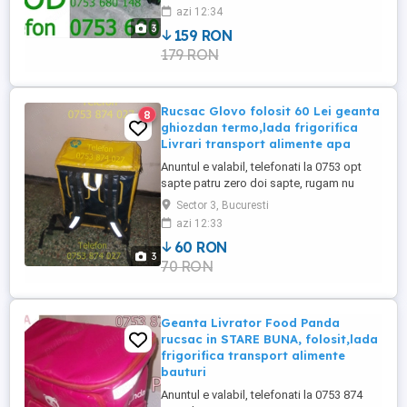
acest sait, va multumim. Vindem la
azi 12:34
Bucuresti, nu expediem in alte localitati, la
3
159 RON
pret fix 159 Lei, rucsacul extensibil firma
179 RON
Bolt Food din pozele realizate de noi,
modelul nou de ...
Rucsac Glovo folosit 60 Lei geanta
8
ghiozdan termo,lada frigorifica
Livrari transport alimente apa
Anuntul e valabil, telefonati la 0753 opt
sapte patru zero doi sapte, rugam nu
trimiteti mesaje de pe acest sait deoarece
Sector 3, Bucuresti
nu le citim, va multumim. Vinderm la
azi 12:33
Bucuresti, nu expediem in alte localitati, la
60 RON
pret real si fix 60 Lei, rucsac firma Glovo,
3
70 RON
geanta utilizata, termica din pozele
realizate de noi. GEANTA ...
Geanta Livrator Food Panda
rucsac in STARE BUNA, folosit,lada
frigorifica transport alimente
bauturi
Anuntul e valabil, telefonati la 0753 874