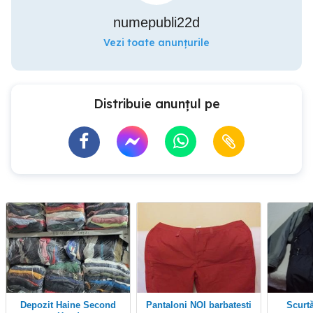
numepubli22d
Vezi toate anunțurile
Distribuie anunțul pe
Depozit Haine Second
Pantaloni NOI barbatesti
Scurtă "Fila" pentru