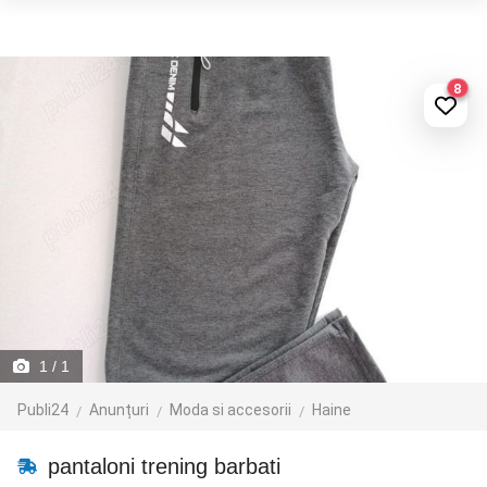
8
1
/ 1
Publi24
Anunțuri
Moda si accesorii
Haine
pantaloni trening barbati