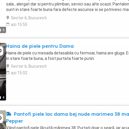
sala , alergat dar si pentru plimbari, servici sau alte ocazii. Pantalon
sunt in stare foarte buna fara defecte ascunse si se potrivesc ma
M -38 40 . Pret ...
Sector 6, Bucuresti
azi 15:55
5
Haina de piele pentru Dama
Haina de piele cu mesada detasabila cu fermoar, haina are gluga. 
in stare foarte buna, a fost purtata foarte putin.
Sector 6, Bucuresti
azi 15:02
4
Pantofi piele lac dama bej nude marimea 38 m
Pepper
Vând pantofi piele lăcuită mărimea 38. Purtați doar o seară, iar ac