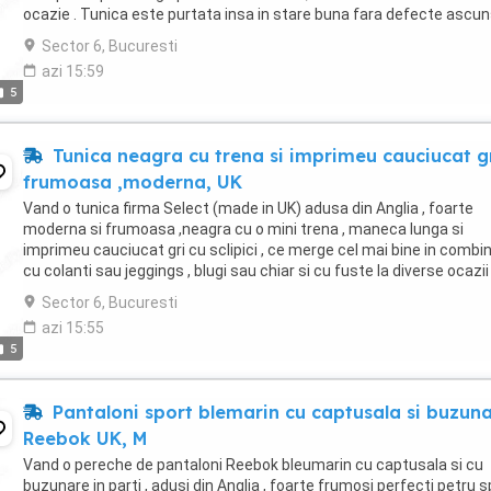
ocazie . Tunica este purtata insa in stare buna fara defecte ascun
se potriveste masurii ...
Sector 6, Bucuresti
azi 15:59
5
Tunica neagra cu trena si imprimeu cauciucat g
frumoasa ,moderna, UK
Vand o tunica firma Select (made in UK) adusa din Anglia , foarte
moderna si frumoasa ,neagra cu o mini trena , maneca lunga si
imprimeu cauciucat gri cu sclipici , ce merge cel mai bine in combi
cu colanti sau jeggings , blugi sau chiar si cu fuste la diverse ocazii 
Tunica a fost purtata de ...
Sector 6, Bucuresti
azi 15:55
5
Pantaloni sport blemarin cu captusala si buzun
Reebok UK, M
Vand o pereche de pantaloni Reebok bleumarin cu captusala si cu
buzunare in parti , adusi din Anglia , foarte frumosi perfecti petru s