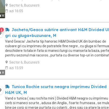
corespund ...
Sector 6, Bucuresti
azi 16:05
8
Jacheta/Geaca subtire antivant H&M Divided U
1
gri cu gluga+buzunare, M
Vand Geaca/ Jacheta tip hanorac H&M Divided UK din bumbac de
culoare gri cu imprimeu de patratele fine negre , cu gluga si fermua
deschidere totala in fata si maneci lungi cu manseta la baza, perf
pentru sezonul mai racoros , purtata cu diverse top-uri in combina
cu blugi/ pantaloni , fusta ...
Sector 6, Bucuresti
azi 15:59
8
Tunica Rochie scurta neagra imprimeu Divided
H&M UK, M
Vand o tunica ( sau rochita mini ) Divided H&M neagra cu imprimeu
cerb si maneci scurte , adusa din Anglia , foarte frumoasa , se mu
bine pe corp si merge purtata cu colanti , dres sau ca atare la orice