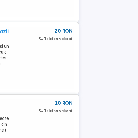
20 RON
azii
Telefon validat
si un
cu o
tiei.
e ,
10 RON
Telefon validat
fecte
 din
ne (