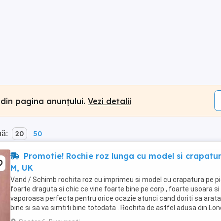
 din pagina anunțului.
Vezi detalii
nă:
20
50
Promotie! Rochie roz lunga cu model si crapatu
M, UK
Vand / Schimb rochita roz cu imprimeu si model cu crapatura pe pic
foarte draguta si chic ce vine foarte bine pe corp , foarte usoara si
vaporoasa perfecta pentru orice ocazie atunci cand doriti sa arata
bine si sa va simtiti bine totodata . Rochita de astfel adusa din Lo
ca majoritatea lucrurilor ...