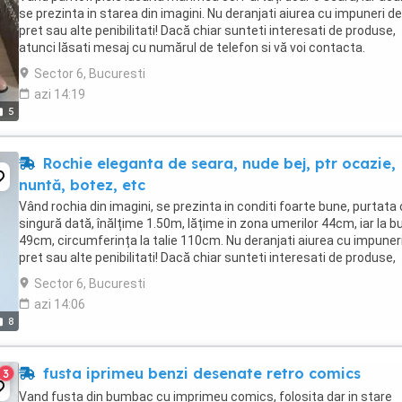
se prezinta in starea din imagini. Nu deranjati aiurea cu impuneri de
pret sau alte penibilitati! Dacă chiar sunteti interesati de produse,
atunci lăsati mesaj cu numărul de telefon si vă voi contacta.
Multumesc!
Sector 6, Bucuresti
azi 14:19
5
Rochie eleganta de seara, nude bej, ptr ocazie,
nuntă, botez, etc
Vând rochia din imagini, se prezinta in conditi foarte bune, purtata 
singură dată, înălțime 1.50m, lățime in zona umerilor 44cm, iar la b
49cm, circumferința la talie 110cm. Nu deranjati aiurea cu impuner
pret sau alte penibilitati! Dacă chiar sunteti interesati de produse,
atunci lăsati mesaj ...
Sector 6, Bucuresti
azi 14:06
8
fusta iprimeu benzi desenate retro comics
3
Vand fusta din bumbac cu imprimeu comics, folosita dar in stare