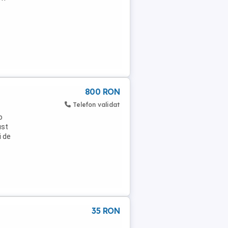
800 RON
Telefon validat
o
ust
i de
35 RON