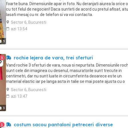
foarte buna. Dimensiunile apar in foto. Nu deranjati aiurea la orice o
cu tot felul de negocieri! Daca sunteti de acord cu pretul afisat, at
lasati mesaj cu nr. de telefon si va voi contacta.
Sector 6, Bucuresti
azi 13:54
3
rochie lejera de vara, trei sferturi
3
Vand rochie 3 sferturi de vara, noua si nepurtata. Dimensiunile roch
sunt cele din imaginea cu desenul, masuratorile sunt trecute in
centimetri, dar nu sunt luate in circumferinta deoarece este un
material elastic iar pe langa asta in talie se mai poate ajusta cu o
curea. Nu deranjati aiurea la orice ...
Sector 6, Bucuresti
azi 13:47
3
costum sacou pantaloni petreceri diverse
1