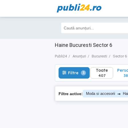
publi
24
.ro
Toate
Perso
Filtre
3
407
388
Haine Bucuresti Sector 6
Publi24
Anunțuri
Bucuresti
Sector 6
Toate
Pers
Filtre
3
407
38
→
Filtre active:
Moda si accesorii
Ha