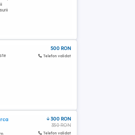
ii
surii
500 RON
Este
Telefon validat
300 RON
arca
350 RON
Telefon validat
um