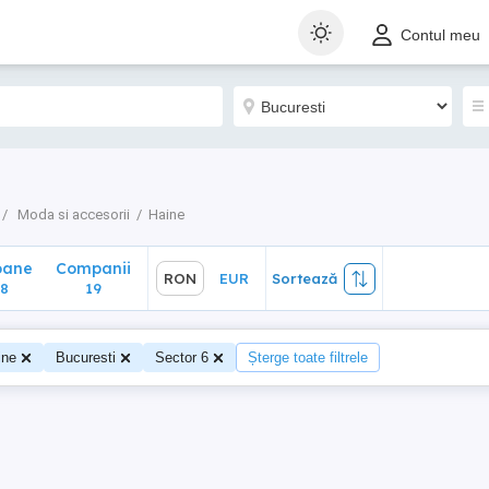
ane
Companii
RON
EUR
Sortează
Contul meu
19
Moda si accesorii
Haine
oane
Companii
RON
EUR
Sortează
8
19
ine
Bucuresti
Sector 6
Șterge toate filtrele