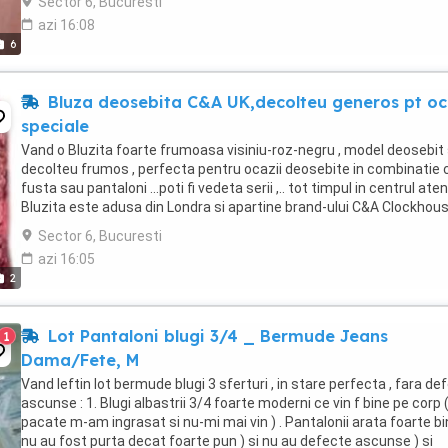
Sector 6, Bucuresti
azi 16:08
6
Bluza deosebita C&A UK,decolteu generos pt oc
speciale
Vand o Bluzita foarte frumoasa visiniu-roz-negru , model deosebit 
decolteu frumos , perfecta pentru ocazii deosebite in combinatie 
fusta sau pantaloni ...poti fi vedeta serii ,.. tot timpul in centrul aten
Bluzita este adusa din Londra si apartine brand-ului C&A Clockhous
este in perfecta ...
Sector 6, Bucuresti
azi 16:05
2
Lot Pantaloni blugi 3/4 _ Bermude Jeans
1
Dama/Fete, M
Vand Ieftin lot bermude blugi 3 sferturi , in stare perfecta , fara de
ascunse : 1. Blugi albastrii 3/4 foarte moderni ce vin f bine pe corp (
pacate m-am ingrasat si nu-mi mai vin ) . Pantalonii arata foarte bi
nu au fost purta decat foarte pun ) si nu au defecte ascunse ) si