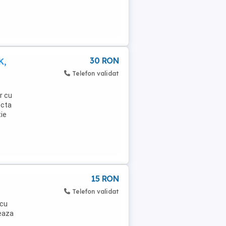
30 RON
K,
Telefon validat
r cu
ecta
tie
15 RON
Telefon validat
 cu
leaza