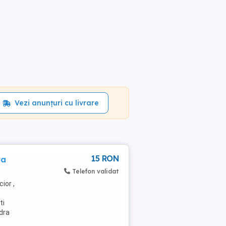
Vezi anunțuri cu livrare
15 RON
ra
Telefon validat
ior ,
ti
ndra