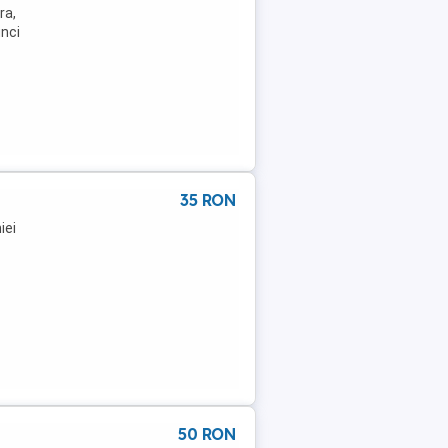
ra,
unci
35 RON
iei
50 RON