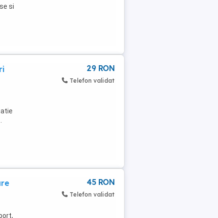
se si
29 RON
ri
Telefon validat
natie
.
45 RON
are
Telefon validat
port,