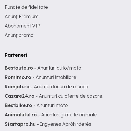
Puncte de fidelitate
Anunț Premium
Abonament VIP
Anunț promo
Parteneri
Bestauto.ro
- Anunturi auto/moto
Romimo.ro
- Anunturi imobiliare
Romjob.ro
- Anunturi locuri de munca
Cazare24.ro
- Anunturi cu oferte de cazare
Bestbike.ro
- Anunturi moto
Animalutul.ro
- Anunturi gratuite animale
Startapro.hu
- Ingyenes Apróhirdetés