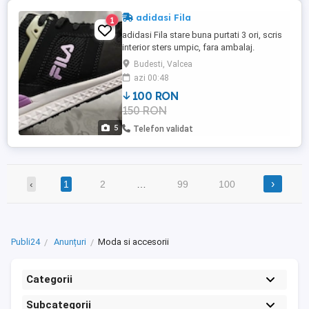
adidasi Fila
1
adidasi Fila stare buna purtati 3 ori, scris
interior sters umpic, fara ambalaj.
Budesti, Valcea
azi 00:48
100 RON
150 RON
5
Telefon validat
›
‹
1
2
…
99
100
Publi24
Anunțuri
Moda si accesorii
Categorii
Subcategorii