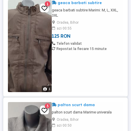
geaca barbati subtire
1
geaca barbati subtire Marimi: M, L, XXL,
3XL
Oradea, Bihor
azi 00:55
125 RON
Telefon validat
Repostat la fiecare 15 minute
1
palton scurt dama
3
palton scurt dama Marime univerala
Oradea, Bihor
azi 00:50