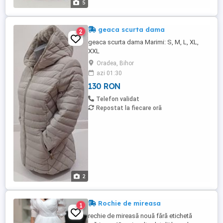
5
geaca scurta dama
2
geaca scurta dama Marimi: S, M, L, XL,
XXL
Oradea, Bihor
azi 01:30
130 RON
Telefon validat
Repostat la fiecare oră
2
Rochie de mireasa
1
rechie de mireasă nouă fără etichetă