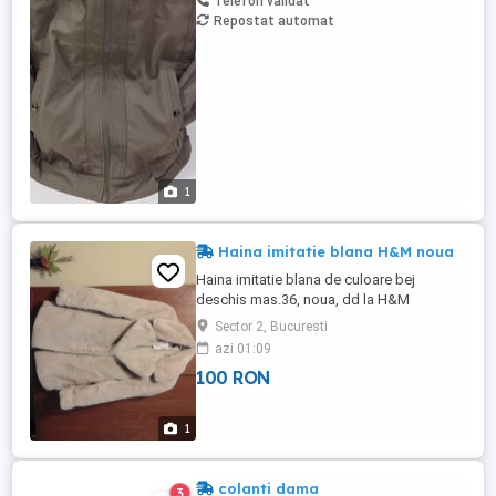
Telefon validat
Repostat automat
1
Haina imitatie blana H&M noua
Haina imitatie blana de culoare bej
deschis mas.36, noua, dd la H&M
Sector 2, Bucuresti
azi 01:09
100 RON
1
colanti dama
3