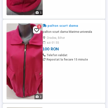
1
palton scurt dama
5
palton scurt dama Marime univerala
Oradea, Bihor
azi 01:55
100 RON
Telefon validat
Repostat la fiecare 15 minute
2