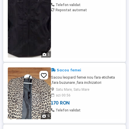
Telefon validat
Repostat automat
1
Sacou femei
Sacou leopard femei nou fara eticheta
,fara buzunare ,fara inchizatori
Satu Mare, Satu Mare
azi 00:56
170 RON
Telefon validat
5