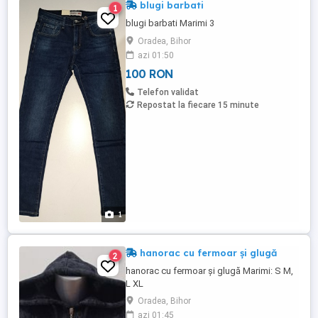
blugi barbati
1
blugi barbati Marimi 3
Oradea, Bihor
azi 01:50
100 RON
Telefon validat
Repostat la fiecare 15 minute
1
hanorac cu fermoar și glugă
2
hanorac cu fermoar și glugă Marimi: S M,
L XL
Oradea, Bihor
azi 01:45