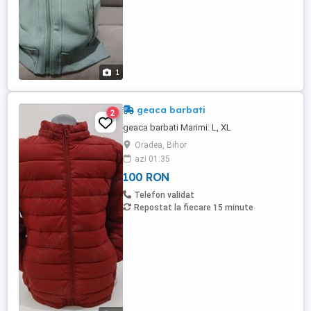
1
geaca barbati
2
geaca barbati Marimi: L, XL
Oradea, Bihor
azi 01:35
100 RON
Telefon validat
Repostat la fiecare 15 minute