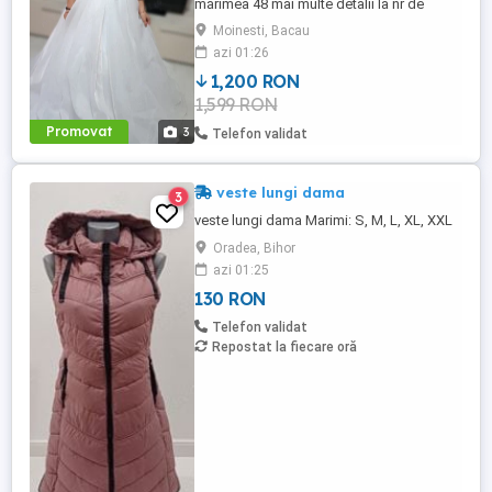
mărimea 48 mai multe detalii la nr de
telefon
Moinesti, Bacau
azi 01:26
1,200 RON
1,599 RON
Promovat
3
Telefon validat
veste lungi dama
3
veste lungi dama Marimi: S, M, L, XL, XXL
Oradea, Bihor
azi 01:25
130 RON
Telefon validat
Repostat la fiecare oră