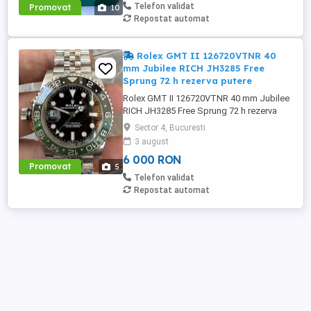
premium, a nu se confunda cu majoritatea
Telefon validat
Promovat
10
care se gasesc pe piata la preturi ...
Repostat automat
Rolex GMT II 126720VTNR 40
mm Jubilee RICH JH3285 Free
Sprung 72 h rezerva putere
Rolex GMT II 126720VTNR 40 mm Jubilee
RICH JH3285 Free Sprung 72 h rezerva
putere Mecanism Superclone RICH
Sector 4, Bucuresti
Factory V2 Sprite 126720VTNR JH3285 cu
3 august
arc liber JH3285 MECANISM: Mecanism
6 000 RON
automat GMT Asia JingHe Super Clone
Promovat
5
JH3285 cu punți decorate și rotor cu
Telefon validat
așezare corectă a acelor (acul orei
Repostat automat
reglabil) DIAMETRU ...