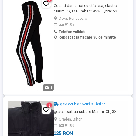
Colanti dama noi cu eticheta, elastici
Marimi: S, M Bumbac: 95%, Lycra: 5%
Deva, Hunedoara
azi 01:05
Telefon validat
Repostat la fiecare 30 de minute
1
geaca barbati subtire
1
geaca barbati subtire Marimi: XL, 3XL
Oradea, Bihor
azi 01:00
125 RON