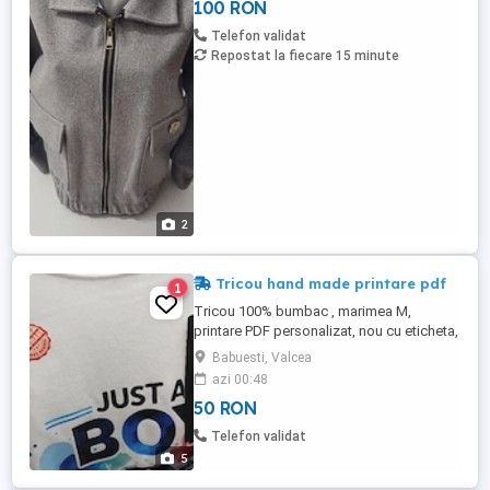
100 RON
Telefon validat
Repostat la fiecare 15 minute
2
Tricou hand made printare pdf
1
Tricou 100% bumbac , marimea M,
printare PDF personalizat, nou cu eticheta,
material lejer de vara.
Babuesti, Valcea
azi 00:48
50 RON
Telefon validat
5