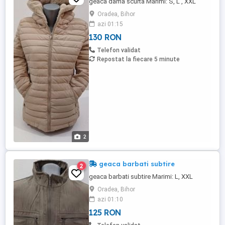
geaca dama scurta Marimi: S, L , XXL
Oradea, Bihor
azi 01:15
130 RON
Telefon validat
Repostat la fiecare 5 minute
2
geaca barbati subtire
2
geaca barbati subtire Marimi: L, XXL
Oradea, Bihor
azi 01:10
125 RON