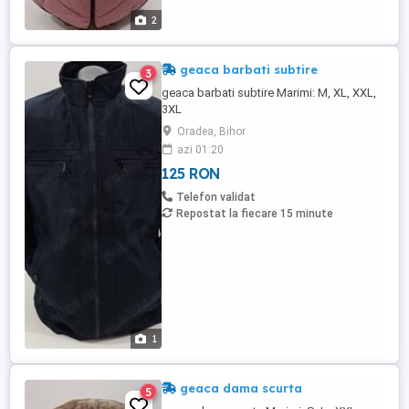
2
geaca barbati subtire
3
geaca barbati subtire Marimi: M, XL, XXL,
3XL
Oradea, Bihor
azi 01:20
125 RON
Telefon validat
Repostat la fiecare 15 minute
1
geaca dama scurta
5