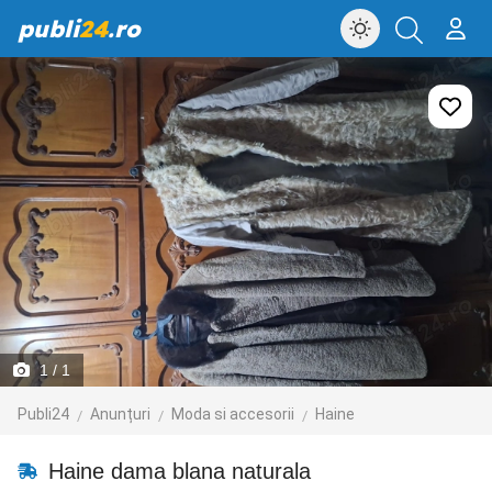
publi
24
.ro
1
/ 1
Publi24
Anunțuri
Moda si accesorii
Haine
Haine dama blana naturala