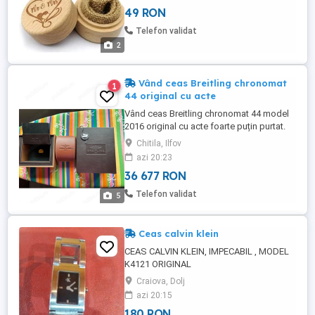
49 RON
Telefon validat
2
Vând ceas Breitling chronomat
1
44 original cu acte
Vând ceas Breitling chronomat 44 model
2016 original cu acte foarte puțin purtat.
Prețul de nou 10.000 .
Chitila, Ilfov
azi 20:23
36 677 RON
Telefon validat
5
Ceas calvin klein
CEAS CALVIN KLEIN, IMPECABIL , MODEL
K4121 ORIGINAL
Craiova, Dolj
azi 20:15
180 RON