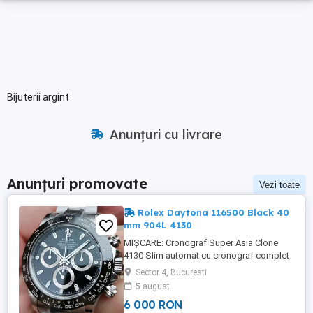
Bijuterii argint
Anunțuri cu livrare
Anunțuri promovate
Vezi toate
Rolex Daytona 116500 Black 40
mm 904L 4130
MIȘCARE: Cronograf Super Asia Clone
4130 Slim automat cu cronograf complet
funcțional și rotor și poduri plăci complet
Sector 4, Bucuresti
decorate precum calibrul original Rolex
5 august
4130 pentru cronograf Daytona (Super
6 000 RON
Clone 4130 cu cronograf complet