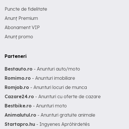
Puncte de fidelitate
Anunț Premium
Abonament VIP
Anunț promo
Parteneri
Bestauto.ro
- Anunturi auto/moto
Romimo.ro
- Anunturi imobiliare
Romjob.ro
- Anunturi locuri de munca
Cazare24.ro
- Anunturi cu oferte de cazare
Bestbike.ro
- Anunturi moto
Animalutul.ro
- Anunturi gratuite animale
Startapro.hu
- Ingyenes Apróhirdetés