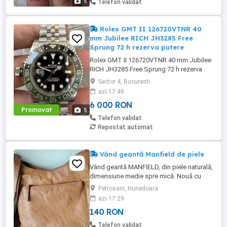
5
Telefon validat
Rolex GMT II 126720VTNR 40
mm Jubilee RICH JH3285 Free
Sprung 72 h rezerva putere
Rolex GMT II 126720VTNR 40 mm Jubilee
RICH JH3285 Free Sprung 72 h rezerva
putere Mecanism Superclone RICH
Sector 4, Bucuresti
Factory V2 Sprite 126720VTNR JH3285 cu
azi 17:49
arc liber JH3285 MECANISM: Mecanism
6 000 RON
automat GMT Asia JingHe Super Clone
Promovat
5
JH3285 cu punți decorate și rotor cu
Telefon validat
așezare corectă a acelor (acul orei
Repostat automat
reglabil) DIAMETRU ...
Vând geantă Manfield de piele
Vând geantă MANFIELD, din piele naturală,
dimensiune medie spre mică. Nouă cu
etichetă.
Petrosani, Hunedoara
azi 17:29
140 RON
Telefon validat