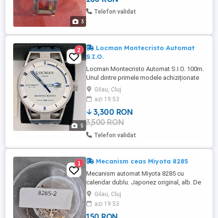
Telefon validat
3
Locman Montecristo Automat
2
S.I.O.
Locman Montecristo Automat S.I.O. 100m.
Unul dintre primele modele achiziționate
în 2010 de la un dealer autorizat. Întreținut
Gilau, Cluj
meticulos, curățat și servisat periodic.
azi 19:53
Complet cu cutie originală din piele, toate
3,300 RON
actele originale, curea de rezervă originală
3,500 RON
5
Telefon validat
Mecanism ceas Miyota 8285
1
Mecanism automat Miyota 8285 cu
calendar dublu. Japonez original, alb. De
înaltă calitate, cu frânghie superioară.
Gilau, Cluj
Precizie de 21.600 rpm și 42 ore de
azi 19:53
autonomie. Nou în cutie
150 RON