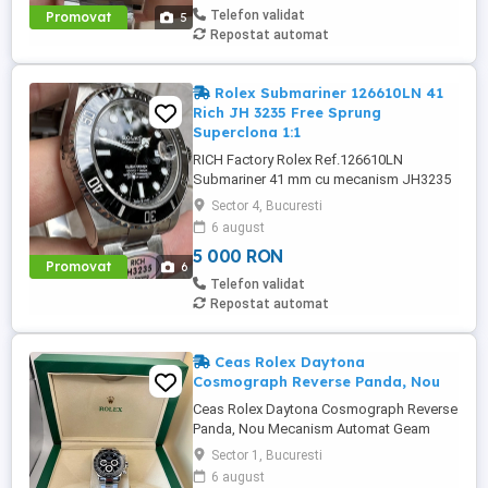
funcțional) Diametrul carcasei: 40 mm
Telefon validat
Promovat
5
GROSIME: 12,5 mm CULOARE CADRUL:
Repostat automat
Cadran ...
Rolex Submariner 126610LN 41
Rich JH 3235 Free Sprung
Superclona 1:1
RICH Factory Rolex Ref.126610LN
Submariner 41 mm cu mecanism JH3235
Superclone Free Sprung MIȘCAMENT:
Sector 4, Bucuresti
Mecanism automat Asia JingHe Super
6 august
Clone JH3235, 28800 bph cu rotor
5 000 RON
complet decorat și punți și plăci ca Rolex
Promovat
6
Calibre 3235 original, 72 ORE REZERVA,
Telefon validat
Free Sprung DIAMETRU CARCASĂ: 41mm
Repostat automat
GROSIME: 12.5mm CULOARE ...
Ceas Rolex Daytona
Cosmograph Reverse Panda, Nou
Ceas Rolex Daytona Cosmograph Reverse
Panda, Nou Mecanism Automat Geam
safir rezistent la zgarieturi Semnul Rolex
Sector 1, Bucuresti
gravat pe geam la ora 6 Brățară Oyster cu
6 august
clasp Glidelock Bezel ceramic negru