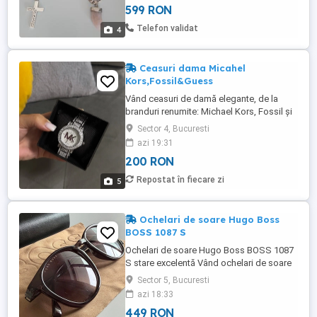
599 RON
sms-uri Rog fara oferte derizorii, preț
bucată și fix.. Multumesc!.
Telefon validat
4
Ceasuri dama Micahel
Kors,Fossil&Guess
Vând ceasuri de damă elegante, de la
branduri renumite: Michael Kors, Fossil și
Guess.
Sector 4, Bucuresti
azi 19:31
200 RON
Repostat în fiecare zi
5
Ochelari de soare Hugo Boss
BOSS 1087 S
Ochelari de soare Hugo Boss BOSS 1087
S stare excelentă Vând ochelari de soare
originali Hugo Boss, model BOSS 1087 S,
Sector 5, Bucuresti
culoare negru gri. Purtați de doar 2-3 ori,
azi 18:33
fără zgârieturi sau defecte. Dimensiune:
449 RON
51-20-145 Se vând împreună cu toc și