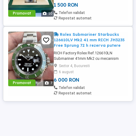
1 500 RON
(Cerachrom) cu marcaje albe Calitatea
premium, a nu se confunda cu majoritatea
Telefon validat
Promovat
10
care se gasesc pe piata la preturi ...
Repostat automat
Rolex Submariner Starbucks
126610LV Mk2 41 mm RICH JH3235
Free Sprung 72 h rezerva putere
RICH Factory Rolex Ref.126610LN
Submariner 41mm Mk2 cu mecanism
JH3235 Superclone Free Sprung
Sector 4, Bucuresti
MIȘCAMENT: Mecanism automat Asia
6 august
JingHe Super Clone JH3235, 28800 bph
6 000 RON
cu rotor complet decorat și punți și plăci
Promovat
7
ca Rolex Calibre 3235 original DIAMETRU
Telefon validat
CARCASĂ: 41mm GROSIME: 12.5mm
Repostat automat
CULOARE CADRAN: Cadran ...