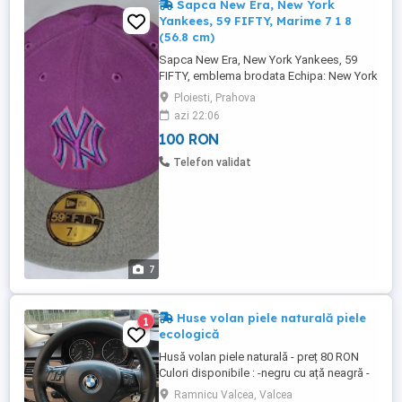
Sapca New Era, New York
Yankees, 59 FIFTY, Marime 7 1 8
(56.8 cm)
Sapca New Era, New York Yankees, 59
FIFTY, emblema brodata Echipa: New York
Yankees Culoare: mov-gri-roz Material:
Ploiesti, Prahova
poliester, acril, lana Marime: 7 1 8 (56.8
azi 22:06
cm)
100 RON
Telefon validat
7
Huse volan piele naturală piele
1
ecologică
Husă volan piele naturală - preț 80 RON
Culori disponibile : -negru cu ață neagră -
negru cu ață rosie -gri cu ațâ gri Husă
Ramnicu Valcea, Valcea