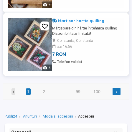
4
Martisor hartie quilling
Mărțișoare din hârtie în tehnica quilling
Disponibilitate limitată!
Constanta, Constanta
azi 16:56
7 RON
Telefon validat
5
›
‹
1
2
…
99
100
Publi24
Anunțuri
Moda si accesorii
Accesorii