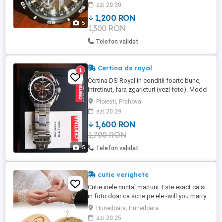
buc AT4027-06E MODEL AT4027-06E
azi 20:30
TEHNOLOGIA MIȘCĂRII E650 Eco-Drive
1,200 RON
Alimentat de orice sursă de lumină, în mod
5
1,300 RON
continuu și durabil, eliminând necesitatea
înlocuirii bateriilor ceasurilor. LUNGIMEA ...
Telefon validat
Certina ds royal
1
Certina DS Royal In conditii foarte bune,
intretinut, fara zgarieturi (vezi foto). Model
C010.417.11.051.00 Diametru carcasă 41
Ploiesti, Prahova
mm Material carcasă Oțel inoxidabil
azi 20:29
Mecanism Quartz eta 251.273 22 jewels
1,600 RON
Baterie Renata 394 SCHIMBATA
1,700 RON
21.07.2025 Origine mecanism Elveția
Forma carcasei Rotundă Capac ceas
5
Telefon validat
Opac Material ...
cutie verighete
Cutie inele nunta, marturii. Este exact ca si
in foto doar ca scrie pe ele -will you marry
me? Pretul este per bucata.
Hunedoara, Hunedoara
azi 20:25