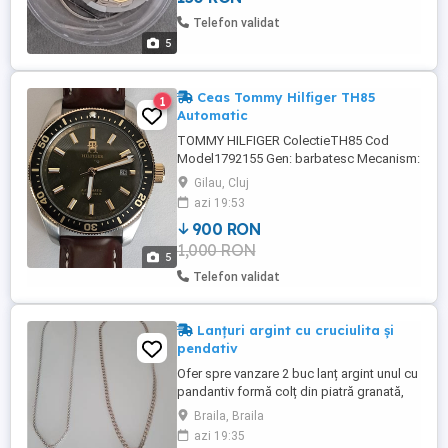
Telefon validat
5
Ceas Tommy Hilfiger TH85
1
Automatic
TOMMY HILFIGER ColectieTH85 Cod
Model1792155 Gen: barbatesc Mecanism:
Miyota 8215 automatic Rezistenta la
Gilau, Cluj
apa:WR 100 m Produsul este ambalat in:
azi 19:53
Ambalaj original TOMMY HILFIGER
900 RON
Carcasa: Dimensiune 40 mm Grosime
1,000 RON
carcasa:12.70 mm Forma: rotund Material:
5
otel inoxidabil placat Culoare carcasa:
Telefon validat
bicolor Geam: ...
Lanțuri argint cu cruciulita și
pendativ
Ofer spre vanzare 2 buc lanț argint unul cu
pandantiv formă colț din piatră granată,
slefuita manual lungime lanț 53cm Celălalt
Braila, Braila
cu cruciulită versace vedeți foto... Mai
azi 19:35
multe det. tel., nu raspund la mesaje publi,