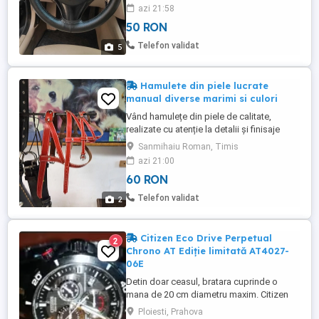
volan piele ecologică- preț 40 RON Culori
azi 21:58
disponibile: -negru cu ată neagră -negru
50 RON
cu ată roșie PREȚ montaj 50 ron -
Compatibile cu volane cu diametrul de 37-
Telefon validat
5
38 cm -Piele perforata -Respirabila -
Păstrare ...
Hamulete din piele lucrate
manual diverse marimi si culori
Vând hamulețe din piele de calitate,
realizate cu atenție la detalii și finisaje
frumoase. Sunt rezistente, practice și
Sanmihaiu Roman, Timis
potrivite pentru cei care apreciază
azi 21:00
produsele din piele lucrate cu grijă.
60 RON
Disponibile în mai multe mărimi Mai multe
culori la alegere Material rezistent și
Telefon validat
2
durabil Lucrate ...
Citizen Eco Drive Perpetual
2
Chrono AT Ediție limitată AT4027-
06E
Detin doar ceasul, bratara cuprinde o
mana de 20 cm diametru maxim. Citizen
Perpetual Chrono AT Ediție limitată 2.500
Ploiesti, Prahova