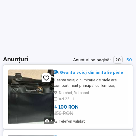
Anunțuri
20
50
Anunțuri pe pagină:
Geanta voiaj din imitatie piele
Geanta voiaj din imitație de piele are
compartiment principal cu fermoar,
buzunar frontal, buzunar lateral, curea de
Dorohoi, Botosani
umăr ajustabila si detașabilă. Dimensiuni:
azi 22:11
48 x 23 x 26 cm.
100 RON
150 RON
3
Telefon validat