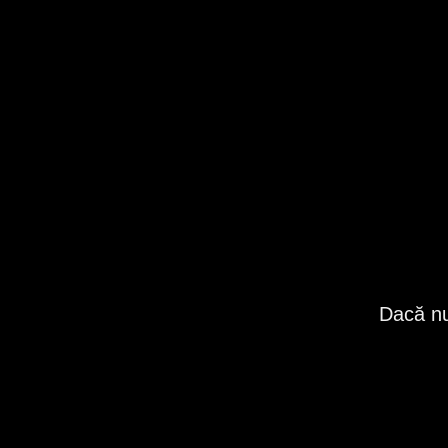
Dacă nu