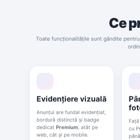
Ce p
Toate funcționalitățile sunt gândite pentru 
ordin
Evidențiere vizuală
Pâ
fot
Anunțul are fundal evidențiat,
bordură distinctă și badge
Față
dedicat
Premium
, atât pe
cu P
web, cât și pe mobile.
până