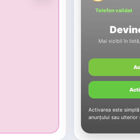
Telefon validat
Devino
Mai vizibil în lis
Ac
Act
Activarea este simplă 
anunțului sau ulterior