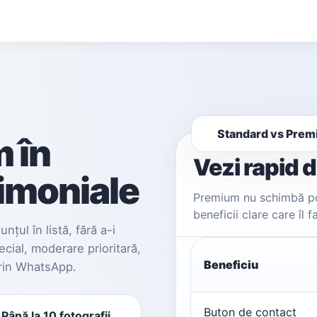
Standard vs Pre
 în
Vezi rapid 
imoniale
Premium nu schimbă poz
beneficii clare care îl 
țul în listă, fără a-i
cial, moderare prioritară,
Beneficiu
prin WhatsApp.
Buton de contact
Până la 10 fotografii