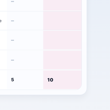
–
–
e
–
–
10
5