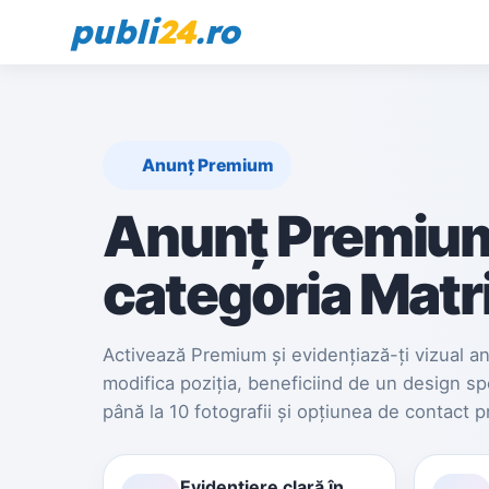
publi
24
.ro
Anunț Premium
Anunț Premium
categoria Matr
Activează Premium și evidențiază-ți vizual anun
modifica poziția, beneficiind de un design spe
până la 10 fotografii și opțiunea de contact 
Evidențiere clară în