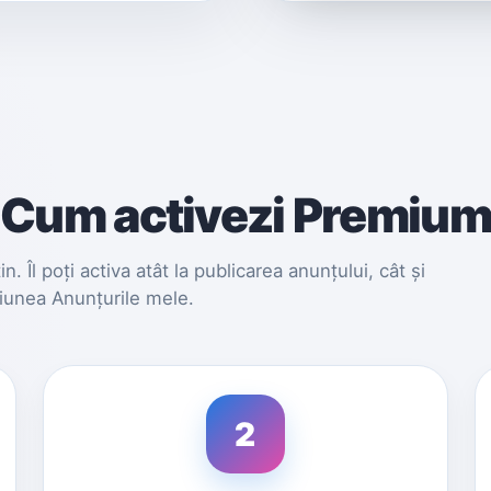
Cum activezi Premium
 Îl poți activa atât la publicarea anunțului, cât și
țiunea Anunțurile mele.
2