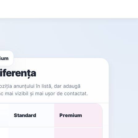
mium
diferența
iția anunțului în listă, dar adaugă
fac mai vizibil și mai ușor de contactat.
Standard
Premium