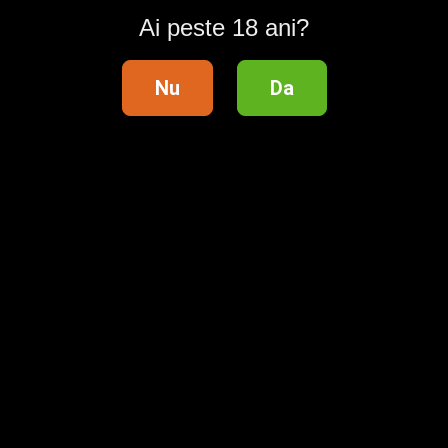
Ai peste 18 ani?
Suport clienți
Ajutor
Nu
Da
Contact
Publicitate
Întrebări frecvente
Termeni și condiții
Lista categoriilor
Siguranța tranzacțiilor
Modifică setările de confidențialitate
Regulament Campanie
Livrare cu verificare colet
Informații utile