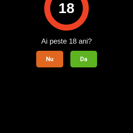
18
Rog barbații și cuplurile să nu mă deranjeze deoarece nu
sunt interesat .
Vă mulțumesc mult pentru ințelegere !
ID anunț
: 1756832392
Ai peste 18 ani?
Vizualizări:
0
Raportează
Nu
Da
Pentru a contacta acest utilizator, intră în contul tău
Publi24.ro sau creează-ți rapid un cont nou!
Intră în cont / Înregistrează-te
Telefon validat