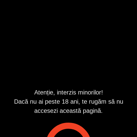
Citește cu atenție tot anunțul
Bucuresti
,
Sector 3
Valabil din 8/7/2026 9:29:05 AM
Repostat în fiecare zi
Descriere
Domn educat, civilizat, caut o domnișoară sau doamnă, cu
clitorisul cât mai mare !!! pentru o relație discretă de lungă
durată, reciproc avantajoasă .
Rog să fiu contactat doar de domnișoare sau doamne care
Atenție, interzis minorilor!
se regăsesc în descrierea anunțului meu .
Dacă nu ai peste 18 ani, te rugăm să nu
Daca îți dorești un prieten discret, sincer, educat, iubitor și
accesezi această pagină.
atent cu tine...te rog să mă contactezi telefonic sau pe
whatsapp .
Garantez din partea mea seriozitate, sinceritate și discreție
maximă .