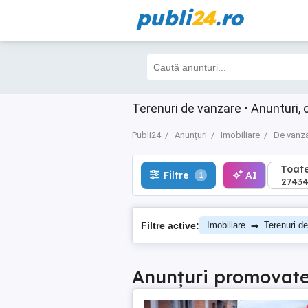
publi
24
.ro
Toate
Filtre
AI
1
27434
Terenuri de vanzare • Anunturi, o
Publi24
Anunțuri
Imobiliare
De vanz
Toat
Filtre
AI
1
2743
→
Filtre active:
Imobiliare
Terenuri d
Anunțuri promovat