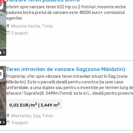
1
oferim spre vanzare teren 632 mp cu 2 fronturi ,mosnita veche
padurea bistra.pretul de vanzare este 48000 euro+ comisionul
agentiei.
Mosnita Veche, Timis
5 august
7
Teren intravilan de vanzare Sag(zona Mănăstiri)
Proprietar, ofer spre vânzare teren intravilan situat în Sag (zona
Mănăstiri). Este o parcelă ideală pentru construcția unei case
unifamiliale, a unui duplex sau pentru o investiție pe termen lung d
afacere ! Suprafață: 3449m Formă: este in L , ideală pentru proiect
rezidențiale, sau dezvoltare ...
2
2
0,02 EUR/m
| 3,449 m
Mastantiri, Sag, Timis
4
4 august