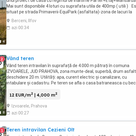
unui proiect de casa cu regimul de inaltime Parter+Etaj+Mansar
Mai sunt disponibile 4 loturi cu suprafata utila de 400mp ( utili ) E
situat pe strada Primaverii-EquiPark (asfaltata)-zona de lacuri la
aproximativ 800 metri ...
Berceni, Ilfov
azi 00:34
4
Vând teren
2
Vând teren intravilan în suprafață de 4.000 m pătrați în comuna
IZVOARELE, JUD PRAHOVA, zona munte-deal, superbă, drum asfalt
deschidere 20 m. Utilități: apa, curent electric și canalizare, cu
intabulare și cadastru. Pe teren se afla o casa batraneasca cu beci
care poate fi pastrata si renovata, ...
2
2
12 EUR/m
| 4,000 m
Izvoarele, Prahova
8
azi 00:27
Teren intravilan Cezieni Olt
1