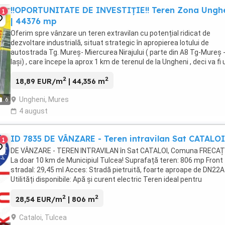
‼️OPORTUNITATE DE INVESTIȚIE‼️ Teren Zona Ungh
1
| 44376 mp
Oferim spre vânzare un teren extravilan cu potențial ridicat de
dezvoltare industrială, situat strategic în apropierea lotului de
autostrada Tg. Mureș- Miercurea Nirajului ( parte din A8 Tg-Mureș 
Iași) , care începe la aprox 1 km de terenul de la Ungheni , deci va fi 
nod important . Această locație ...
2
2
18,89 EUR/m
| 44,356 m
Ungheni, Mures
6
4 august
ID 7835 DE VÂNZARE - Teren intravilan Sat CATALOI
1
DE VÂNZARE - TEREN INTRAVILAN în Sat CATALOI, Comuna FRECAȚE
La doar 10 km de Municipiul Tulcea! Suprafață teren: 806 mp Front
stradal: 29,45 ml Acces: Stradă pietruită, foarte aproape de DN22A
Utilități disponibile: Apă și curent electric Teren ideal pentru
construcție casă, investiție sau casă de ...
2
2
28,54 EUR/m
| 806 m
Cataloi, Tulcea