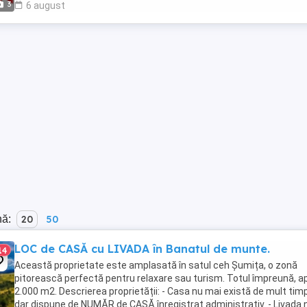
3
6 august
nă:
20
50
LOC de CASĂ cu LIVADA în Banatul de munte.
14
Această proprietate este amplasată în satul ceh Șumița, o zonă
pitorească perfectă pentru relaxare sau turism. Totul împreună, a
2.000 m2. Descrierea proprietății: - Casa nu mai există de mult timp
dar dispune de NUMĂR de CASĂ înregistrat administrativ. - Livada 