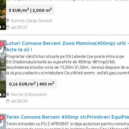
este întreținută; necesită întinerire ...
2
2
5 EUR/m
| 2,000 m
Sumita, Caras-Severin
5
azi 00:37
Loturi Comuna Berceni Zona Mamina(450mp) utili 
17
Acte la zii !
Proprietar vând loturi situate pe Str.Lebedei (se poate intra si pe
Str.Stadionului,loturile au suprafete de 450mp-481mp(Utili)
deschiderea loturilor este de 15,50m 31,50m , terenul dispune de 
la zii,puz,cadastru si intabulare.Ca utilitati avem : asfalt,gaz,curent
Exclus Agentii , Nu vand in rate ...
2
2
0,16 EUR/m
| 450 m
Sector 4, Bucuresti
6
azi 00:34
Teren Comuna Berceni 400mp str.Primăveri EquiPa
58
Teren intravilan cu P.U.Z APROBAT si deja autorizat pentru constru