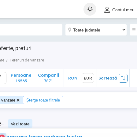
Persoane
Companii
RON
EUR
Sortează
Contul meu
19563
7871
ferte, preturi
are
Terenuri de vanzare
e
Persoane
Companii
RON
EUR
Sortează
4
19563
7871
e vanzare
Șterge toate filtrele
e
–
Vezi toate
vanzare teren padurea bistra