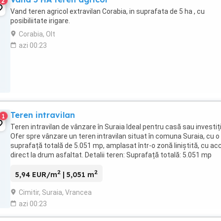
2
Vand teren agricol extravilan Corabia, in suprafata de 5 ha , cu
posibiliitate irigare.
Corabia, Olt
azi 00:23
Teren intravilan
1
Teren intravilan de vânzare în Suraia Ideal pentru casă sau investiți
Ofer spre vânzare un teren intravilan situat în comuna Suraia, cu o
suprafață totală de 5.051 mp, amplasat într-o zonă liniștită, cu ac
direct la drum asfaltat. Detalii teren: Suprafață totală: 5.051 mp
Dezmembrat în două ...
2
2
5,94 EUR/m
| 5,051 m
Cimitir, Suraia, Vrancea
azi 00:23