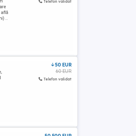
 m
Telefon validat
lare
 află
) ...
50 EUR
60 EUR
e,
l
Telefon validat
50 500 EUR