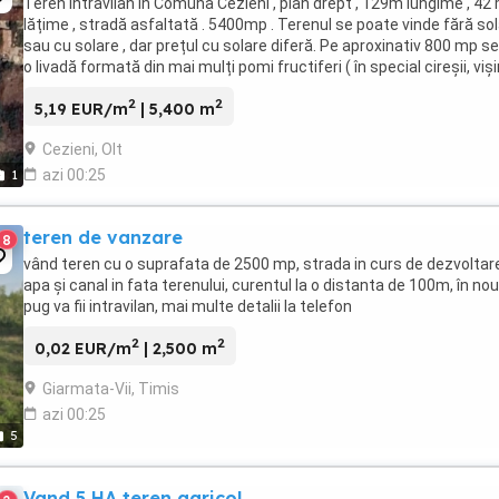
Teren intravilan în Comuna Cezieni , plan drept , 129m lungime , 42
lățime , stradă asfaltată . 5400mp . Terenul se poate vinde fără so
sau cu solare , dar prețul cu solare diferă. Pe aproxinativ 800 mp se
o livadă formată din mai mulți pomi fructiferi ( în special cireșii, vișini
2
2
5,19 EUR/m
| 5,400 m
Cezieni, Olt
azi 00:25
1
teren de vanzare
8
vând teren cu o suprafata de 2500 mp, strada in curs de dezvoltar
apa și canal in fata terenului, curentul la o distanta de 100m, în nou
pug va fii intravilan, mai multe detalii la telefon
2
2
0,02 EUR/m
| 2,500 m
Giarmata-Vii, Timis
azi 00:25
5
Vand 5 HA teren agricol