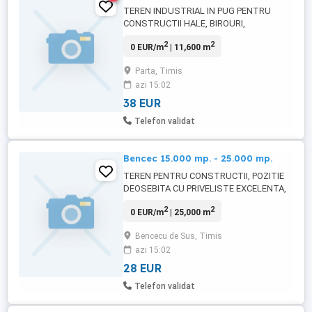
TEREN INDUSTRIAL IN PUG PENTRU
CONSTRUCTII HALE, BIROURI,
DEPOZITARE, PRODUCTIE SI SERVICII CU
2
2
0 EUR/m
| 11,600 m
FRONT STRADAL LA DRUMUL
JUDETEAN, UTILITATI: ASFALT, GAZ,
Parta, Timis
CURENT JOASA SI MEDIE TENSIUNE,
azi 15:02
ACCES AUTO SI TIR.
38 EUR
Telefon validat
Bencec 15.000 mp. - 25.000 mp.
TEREN PENTRU CONSTRUCTII, POZITIE
DEOSEBITA CU PRIVELISTE EXCELENTA,
FRONT LA DRUMUL COMUNAL, CURENT
2
2
0 EUR/m
| 25,000 m
LA TEREN, ACCES AUTO SI TIR DIRECT
DIN SOSEA, EXTRAS CF.
Bencecu de Sus, Timis
azi 15:02
28 EUR
Telefon validat