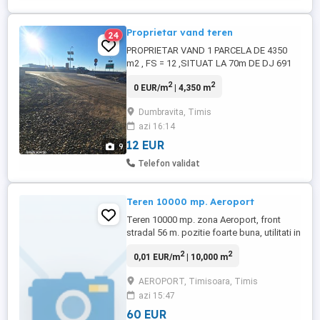
Proprietar vand teren
24
PROPRIETAR VAND 1 PARCELA DE 4350
m2 , FS = 12 ,SITUAT LA 70m DE DJ 691
DUMBRAVITA-GEARMATA, LA 1 KM DE
2
2
0 EUR/m
| 4,350 m
CENTURA TIMISORII , 4 KM DE
AUTOSTRADA, LANGA "CONFORT" SI
Dumbravita, Timis
STATIA DE BETON IDM , ESTE CURENT SI
azi 16:14
ACCES. 12 EURO m2, suprafata totala:
4350 m2.
12 EUR
9
Telefon validat
Teren 10000 mp. Aeroport
Teren 10000 mp. zona Aeroport, front
stradal 56 m. pozitie foarte buna, utilitati in
apropiere. Pret 60 euro mp. Tel: 0721-
2
2
0,01 EUR/m
| 10,000 m
442227.
AEROPORT, Timisoara, Timis
azi 15:47
60 EUR