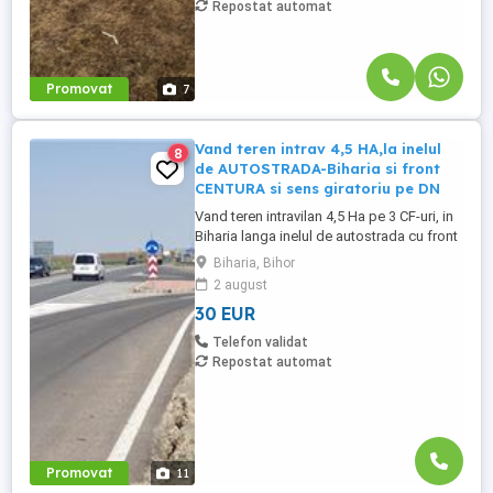
Repostat automat
Promovat
7
Vand teren intrav 4,5 HA,la inelul
8
de AUTOSTRADA-Biharia si front
CENTURA si sens giratoriu pe DN
Vand teren intravilan 4,5 Ha pe 3 CF-uri, in
Biharia langa inelul de autostrada cu front
mare la sosea de 200 ml si de asemenea
Biharia, Bihor
cu front in sensul giratoriu de la noua
2 august
centura a comunei BIHARIA si front lateral
30 EUR
la noua centura de circa 317 ml. Terenul
are utilitati curent , gaz , in zona sant
Telefon validat
construite ...
Repostat automat
Promovat
11