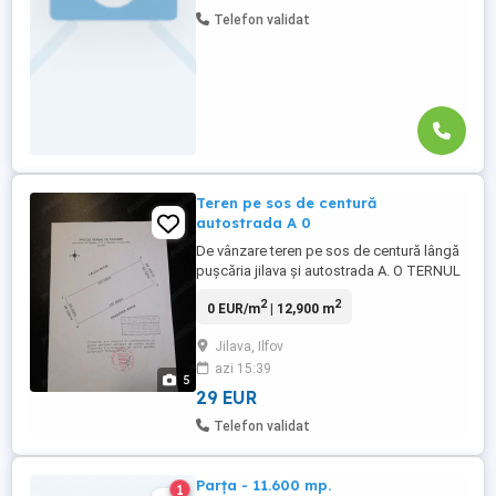
Telefon validat
Teren pe sos de centură
autostrada A 0
De vânzare teren pe sos de centură lângă
pușcăria jilava și autostrada A. O TERNUL
SE AFLĂ INTRO ZONA INDUSTRIALA
2
2
0 EUR/m
| 12,900 m
12900M2 Cadastru și intabulare Se poate
intra și prin sat.
Jilava, Ilfov
azi 15:39
5
29 EUR
Telefon validat
Parța - 11.600 mp.
1