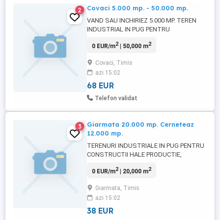
Covaci 5.000 mp. - 50.000 mp.
2
VAND SAU INCHIRIEZ 5.000 MP. TEREN
INDUSTRIAL IN PUG PENTRU
CONSTRUCTII HALE PRODUCTIE,
2
2
0 EUR/m
| 50,000 m
DEPOZITARE, BIROURI SI SERVICII CU
TOATE UTILITATILE: ASFALT, CURENT,
Covaci, Timis
APA, FIBRA OPTICA, PAZA, ACCES AUTO SI
azi 15:02
TIR, EXTRAS CF. - PROPRIETAR.
68 EUR
Telefon validat
Giarmata 20.000 mp. Cerneteaz
3
12.000 mp.
TERENURI INDUSTRIALE IN PUG PENTRU
CONSTRUCTII HALE PRODUCTIE,
DEPOZITARE, BIROURI, SERVICII, CURENT
2
2
0 EUR/m
| 20,000 m
LA TEREN, FRONT 60 - 75 ML. EXTRAS CF.
PROPRIETAR.
Giarmata, Timis
azi 15:02
38 EUR