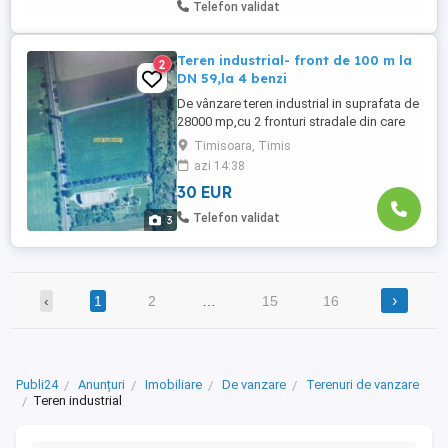
Telefon validat
Teren industrial- front de 100 m la
2
DN 59,la 4 benzi
De vânzare teren industrial in suprafata de
28000 mp,cu 2 fronturi stradale din care
unul este de 100 m la Drumul Național DN
Timisoara, Timis
59, Timisoara-Sag, localizat pe partea
azi 14:38
stânga înainte de intrarea în Sag. Prețul
30 EUR
solicitat de proprietari este de 30 euro/
mp.Tel 0745126783.
Telefon validat
3
›
‹
1
2
…
15
16
Publi24
Anunțuri
Imobiliare
De vanzare
Terenuri de vanzare
Teren industrial