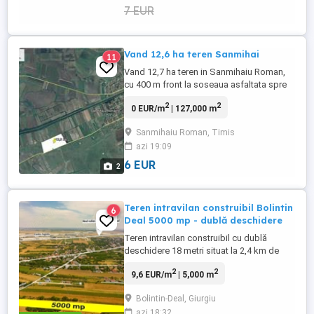
7 EUR
Vand 12,6 ha teren Sanmihai
11
Vand 12,7 ha teren in Sanmihaiu Roman,
cu 400 m front la soseaua asfaltata spre
Dinias, pret : 6 / mp, tel.:
2
2
0 EUR/m
| 127,000 m
Sanmihaiu Roman, Timis
azi 19:09
6 EUR
2
Teren intravilan construibil Bolintin
6
Deal 5000 mp - dublă deschidere
Teren intravilan construibil cu dublă
deschidere 18 metri situat la 2,4 km de
nodul rutier A1 Bolintin Deal și de cel mai
2
2
9,6 EUR/m
| 5,000 m
mare hub logistic din Europa de Est.
Amplasat în vestul Bucureştiului, la km 23
Bolintin-Deal, Giurgiu
pe Autostrada A1, CTPark Bucharest West
azi 18:32
are o suprafaţă închiriabilă de peste