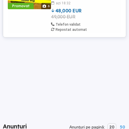
azi 18:32
are o suprafaţă închiriabilă de peste
Promovat
6
900.000 mp şi găzduieşte ...
48,000 EUR
49,000 EUR
Telefon validat
Repostat automat
Anunțuri
20
50
Anunțuri pe pagină: