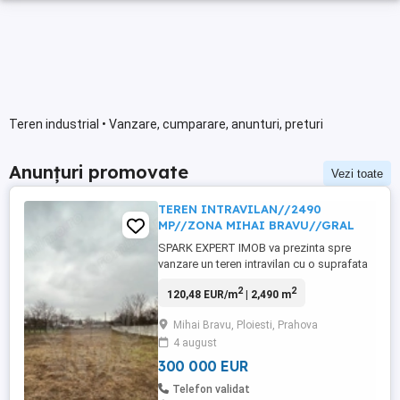
Teren industrial • Vanzare, cumparare, anunturi, preturi
Anunțuri promovate
Vezi toate
TEREN INTRAVILAN//2490
MP//ZONA MIHAI BRAVU//GRAL
SPARK EXPERT IMOB va prezinta spre
vanzare un teren intravilan cu o suprafata
totala de 2490 MP in zona Mihai Bravu
2
2
120,48 EUR/m
| 2,490 m
langa Spitalul Oncofort (Gral) de pe
strada Apelor . - toate utilitatile sunt la
Mihai Bravu, Ploiesti, Prahova
hotar -deschidere front stradal - 20 ml pret
4 august
mp- 120euro comision 2%
300 000 EUR
Telefon validat