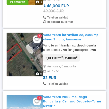
Promovat
6
900.000 mp şi găzduieşte ...
48,000 EUR
49,000 EUR
Telefon validat
Repostat automat
Vand teren intravilan cc, 2400mp
4
aleea Sinaia, Aninoasa
Vand teren intravilan cc, deschidere la
aleea Sinaia 25m, lungime aprox. 96m,
zona de unitati industriale, depozitare si
2
2
0,01 EUR/m
| 2,400 m
transport, utilitati(apa, canal, gaze, energie
electrica) la limita de proprietate sau
Aninoasa, Dambovita
inapropriere (aprox. 70m). Pe teren sunt
azi 17:55
nivelate aprox. 120t zgura. Pret negociabil
8
32 Euro ...
32 EUR
Telefon validat
Vand teren 2000 mp,lângă
6
Banovița și Centura Drobeta-Turnu
Severin