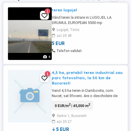
teren lugojel
1
Vând teren la intrare in LUGOJEL LA
DRUMUL EUROPEAN 5500 mp
Lugojel, Timis
azi 20:48
5 EUR
Telefon validat
6
4,5 ha, pretabil teren industrial sau
1
parc fotovoltaic, la 50 km de
Bucuresti
Vand 4,5 ha teren in Dambovita, com.
Nucet, sat Ilfoveni. Are o deschidere de
110 m la DJ 711B, drum asfaltat si 400 m
2
2
0 EUR/m
| 45,000 m
pe adancime. Se afla la 500 m de D.N.71
Bucuresti Targoviste si este potrivit pentru
Sector 1, Bucuresti
un parc fotovoltaic, in zona fiind o linie de
azi 20:27
medie tensiune la 900m sau 500m pana la
una de inalta ...
5 EUR