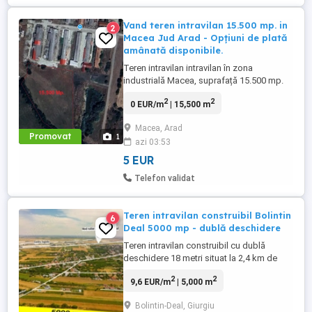
Vand teren intravilan 15.500 mp. in
2
Macea Jud Arad - Opțiuni de plată
amânată disponibile.
Teren intravilan intravilan în zona
industrială Macea, suprafață 15.500 mp.
Plata se poate face în 60 de rate lunare.
2
2
0 EUR/m
| 15,500 m
Preț: Lei mp 25,00 + TVA
Macea, Arad
Promovat
1
azi 03:53
5 EUR
Telefon validat
Teren intravilan construibil Bolintin
6
Deal 5000 mp - dublă deschidere
Teren intravilan construibil cu dublă
deschidere 18 metri situat la 2,4 km de
nodul rutier A1 Bolintin Deal și de cel mai
2
2
9,6 EUR/m
| 5,000 m
mare hub logistic din Europa de Est.
Amplasat în vestul Bucureştiului, la km 23
Bolintin-Deal, Giurgiu
pe Autostrada A1, CTPark Bucharest West