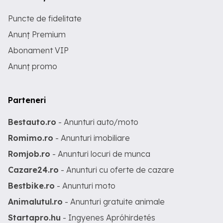
Puncte de fidelitate
Anunț Premium
Abonament VIP
Anunț promo
Parteneri
Bestauto.ro
- Anunturi auto/moto
Romimo.ro
- Anunturi imobiliare
Romjob.ro
- Anunturi locuri de munca
Cazare24.ro
- Anunturi cu oferte de cazare
Bestbike.ro
- Anunturi moto
Animalutul.ro
- Anunturi gratuite animale
Startapro.hu
- Ingyenes Apróhirdetés