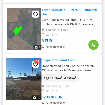
Teren industrial , DN 978 - Dudestii
Noi
Vand 10 ha teren industrial, FS- 261 m,
frontul strada este la DN 987 care face
legătura dintre Timișoara și Dudestii Noi.
Timisoara, Timis
Pret : 8 euro mp
azi 16:14
8 EUR
Telefon validat
1
Proprietar vand teren
34
Proprietar vind 1 sau 2 parcele de teren
4350m2 , situata la 150m de soseaua
Dumbravita - Gearmata spre autostrada si
2
2
11,95 EUR/m
| 4,350 m
la 800m de centura Timisoarei. Langa
"Confort" si statia de beton IDM (12 eur
Dumbravita, Timis
m2) front stradal 12m, suprafata totala:
azi 16:14
4350, Front stradal: 12 m
52 000 EUR
10
Telefon validat