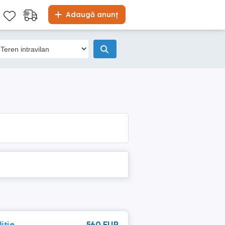
Adaugă anunț
iție
560 EUR