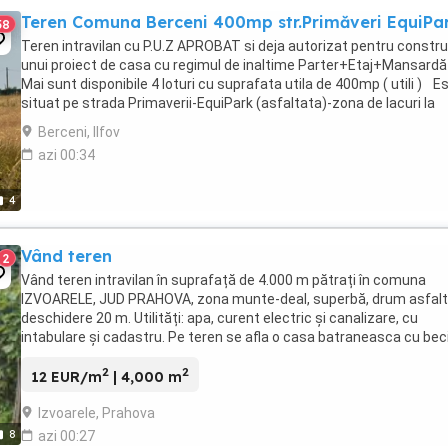
Teren Comuna Berceni 400mp str.Primăveri EquiPa
58
Teren intravilan cu P.U.Z APROBAT si deja autorizat pentru constru
unui proiect de casa cu regimul de inaltime Parter+Etaj+Mansar
Mai sunt disponibile 4 loturi cu suprafata utila de 400mp ( utili ) E
situat pe strada Primaverii-EquiPark (asfaltata)-zona de lacuri la
aproximativ 800 metri ...
Berceni, Ilfov
azi 00:34
4
Vând teren
2
Vând teren intravilan în suprafață de 4.000 m pătrați în comuna
IZVOARELE, JUD PRAHOVA, zona munte-deal, superbă, drum asfalt
deschidere 20 m. Utilități: apa, curent electric și canalizare, cu
intabulare și cadastru. Pe teren se afla o casa batraneasca cu beci
care poate fi pastrata si renovata, ...
2
2
12 EUR/m
| 4,000 m
Izvoarele, Prahova
8
azi 00:27