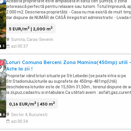
Această proprietate este amplasată în satul ceh Șumița, o zonă
pitorească perfectă pentru relaxare sau turism. Totul împreună, a
2.000 m2. Descrierea proprietății: - Casa nu mai există de mult timp
dar dispune de NUMĂR de CASĂ înregistrat administrativ. - Livada 
este întreținută; necesită întinerire ...
2
2
5 EUR/m
| 2,000 m
Sumita, Caras-Severin
5
azi 00:37
Loturi Comuna Berceni Zona Mamina(450mp) utili 
17
Acte la zii !
Proprietar vând loturi situate pe Str.Lebedei (se poate intra si pe
Str.Stadionului,loturile au suprafete de 450mp-481mp(Utili)
deschiderea loturilor este de 15,50m 31,50m , terenul dispune de 
la zii,puz,cadastru si intabulare.Ca utilitati avem : asfalt,gaz,curent
Exclus Agentii , Nu vand in rate ...
2
2
0,16 EUR/m
| 450 m
Sector 4, Bucuresti
6
azi 00:34