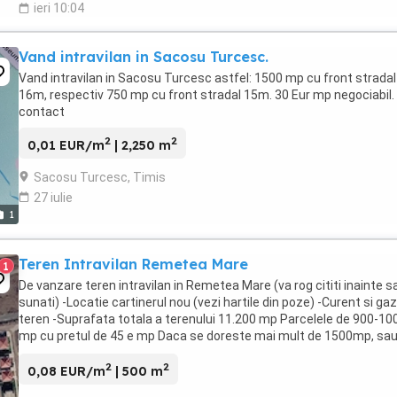
ieri 10:04
Vand intravilan in Sacosu Turcesc.
Vand intravilan in Sacosu Turcesc astfel: 1500 mp cu front stradal
16m, respectiv 750 mp cu front stradal 15m. 30 Eur mp negociabil. 
contact
2
2
0,01 EUR/m
| 2,250 m
Sacosu Turcesc, Timis
27 iulie
1
Teren Intravilan Remetea Mare
1
De vanzare teren intravilan in Remetea Mare (va rog cititi inainte s
sunati) -Locatie cartinerul nou (vezi hartile din poze) -Curent si gaz
teren -Suprafata totala a terenului 11.200 mp Parcelele de 900-10
mp cu pretul de 45 e mp Daca se doreste mai mult de 1500mp, sa
toate parcelele ramase ...
2
2
0,08 EUR/m
| 500 m