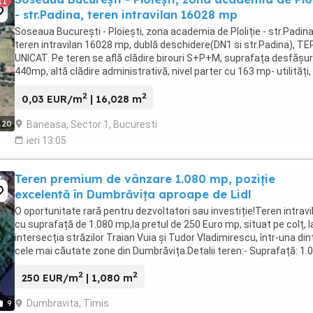
11
- str.Padina, teren intravilan 16028 mp
Soseaua București - Ploiești, zona academia de Ploliție - str.Padina
teren intravilan 16028 mp, dublă deschidere(DN1 si str.Padina), T
UNICAT. Pe teren se află clădire birouri S+P+M, suprafața desfășu
440mp, altă clădire administrativă, nivel parter cu 163 mp- utilități,
stație gaze, stație ...
2
2
0,03 EUR/m
| 16,028 m
Baneasa, Sector 1, Bucuresti
20
ieri 13:05
Teren premium de vânzare 1.080 mp, poziție
excelentă în Dumbrăvița aproape de Lidl
O oportunitate rară pentru dezvoltatori sau investiție!Teren intravi
cu suprafață de 1.080 mp,la pretul de 250 Euro mp, situat pe colț, l
intersecția străzilor Traian Vuia și Tudor Vladimirescu, într-una din
cele mai căutate zone din Dumbrăvița.Detalii teren:- Suprafață: 1.
mp- Două fronturi ...
2
2
250 EUR/m
| 1,080 m
Dumbravita, Timis
9