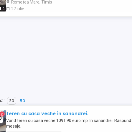
Remetea Mare, Timis
1
27 iulie
nă:
20
50
Teren cu casa veche în sanandrei.
2
Vand teren cu casa veche 1091.90 euro mp. In sanandrei. Răspund 
mesaje.