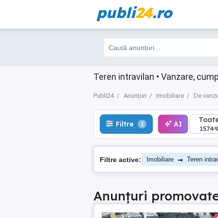
publi
24
.ro
Toate
Filtre
AI
1
15749
Teren intravilan • Vanzare, cumpa
Publi24
Anunțuri
Imobiliare
De vanz
Toat
Filtre
AI
1
15749
→
Filtre active:
Imobiliare
Teren intra
Anunțuri promovat