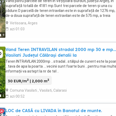
Vând patru parcele de teren in Vețișoara-Burdufi, județul Argeș, in
suprafață totală de 4181 mp.Sunt trei parcele de teren și una cu
pădure.O parcelă de teren intravilan este in suprafață de 1276 mp,
de-a doua suprafață de teren extravilan este de 575 mp, a treia
suprafață de teren extravilan este ...
Vetisoara, Arges
azi 01:03
9
Vand Teren INTRAVILAN stradal 2000 mp 30 e mp...
Vasilati Județul Călărași detalii la
Teren INTRAVILAN 2000mp ...stradal...stâlpul de curent este la poa
...tava de apa la poarta ....vecinii sunt foarte buni ...pentru mai mult
informații va astept la nr de tel ..
2
2
30 EUR/m
| 2,000 m
Comuna Vasilati , Vasilati, Calarasi
1
azi 00:52
LOC de CASĂ cu LIVADA în Banatul de munte.
14