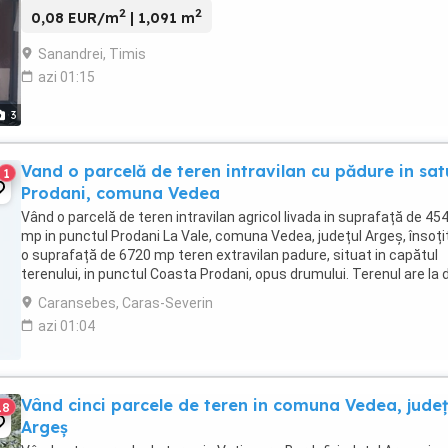
2
2
0,08 EUR/m
| 1,091 m
Sanandrei, Timis
azi 01:15
3
Vand o parcelă de teren intravilan cu pădure in sat
1
Prodani, comuna Vedea
Vând o parcelă de teren intravilan agricol livada in suprafață de 45
mp in punctul Prodani La Vale, comuna Vedea, județul Argeș, însoți
o suprafață de 6720 mp teren extravilan padure, situat in capătul
terenului, in punctul Coasta Prodani, opus drumului. Terenul are la
toate utilitățile, adică ...
Caransebes, Caras-Severin
azi 01:04
Vând cinci parcele de teren in comuna Vedea, județ
18
Argeș