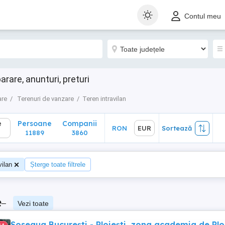
Persoane
Companii
RON
EUR
Sortează
Contul meu
11889
3860
rare, anunturi, preturi
are
Terenuri de vanzare
Teren intravilan
e
Persoane
Companii
RON
EUR
Sortează
11889
3860
vilan
Șterge toate filtrele
e
–
Vezi toate
Soseaua București - Ploiești, zona academia de Plol