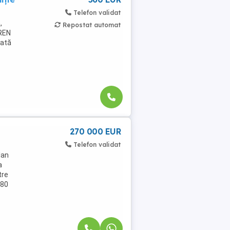
Telefon validat
,
Repostat automat
EREN
rată
270 000 EUR
Telefon validat
lan
a
tre
080