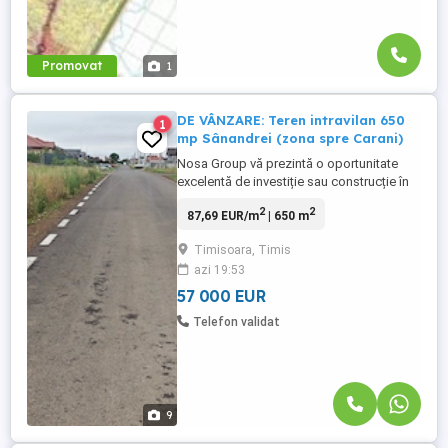
Promovat
1
DE VÂNZARE: Teren intravilan 650
1
mp Sânandrei (zona spre Carani)
Nosa Group vă prezintă o oportunitate
excelentă de investiție sau construcție în
localitatea Sânandrei, într-o zonă aerisită
2
2
87,69 EUR/m
| 650 m
și în plină dezvoltare! Detalii parcelă:
Suprafață: 650 mp Front stradal: 20 ml
Timisoara, Timis
(deschidere generoasă pentru flexibilitate
azi 19:53
în proiectare) Utilități disponibile: Gaz ...
57 000 EUR
Telefon validat
9