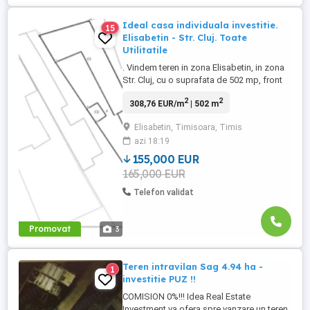
Ideal casa individuala investitie.
15
Elisabetin - Str. Cluj. Toate
Utilitatile
. Vindem teren in zona Elisabetin, in zona
Str. Cluj, cu o suprafata de 502 mp, front
de 12.8 ml, cu constructie demolabila pe
2
2
308,76 EUR/m
| 502 m
el. Dispune de toate utilitatile bransate,
acces pe drum asfaltat. CERTIFICAT de
Elisabetin, Timisoara, Timis
urbanism de infornare valabil. Pretul
azi 18:19
solicitat este de 155.000 Eur, usor
negociabil. .
155,000 EUR
165,000 EUR
Telefon validat
Promovat
3
Teren intravilan Sag 4.94 ha -
1
investitie PUZ !!
COMISION 0%!!! Idea Real Estate
Investment va ofera spre vanzare un teren