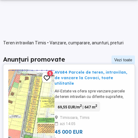
Teren intravilan Timis • Vanzare, cumparare, anunturi, preturi
Anunțuri promovate
Vezi toate
AV684 Parcele de teren, intravilan,
5
de vanzare la Covaci, toate
utilitatile
AV-Estate va ofera spre vanzare parcele
de teren intravilan cu diferite suprafete,
cuprinse intre 647mp-728mp, cu front
2
2
69,55 EUR/m
| 647 m
stradal de 19ml, situate in Covaci, la 30m
de asfalt. Utilitati: - apa, curent, gaz,
Timisoara, Timis
iluminat stradal, canalizare. Alte detalii; -
azi 14:05
se poate construi casa individuala sau
duplex; - ...
45 000 EUR