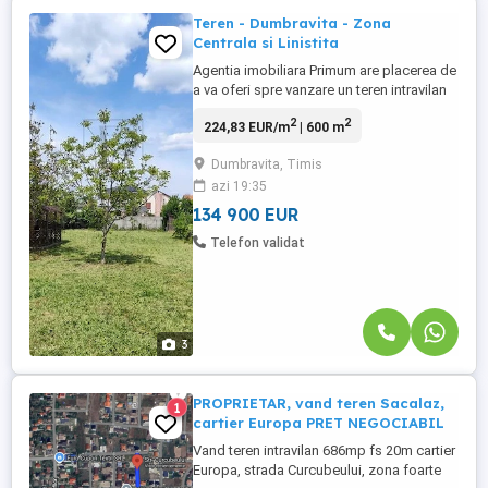
Teren - Dumbravita - Zona
Centrala si Linistita
Agentia imobiliara Primum are placerea de
a va oferi spre vanzare un teren intravilan
situat pe raza comunei Dumbravita, zona
2
2
224,83 EUR/m
| 600 m
centrala aproape de toate punctele de
interes. Destinatie constructii: casa
Dumbravita, Timis
individuala. Regim Inaltime: S + P + 1E + M
azi 19:35
Er Utilitati: gaz, curen, canal, apa + str.
asfaltata. Pentru ...
134 900 EUR
Telefon validat
3
PROPRIETAR, vand teren Sacalaz,
1
cartier Europa PRET NEGOCIABIL
Vand teren intravilan 686mp fs 20m cartier
Europa, strada Curcubeului, zona foarte