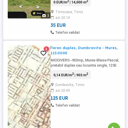
2
2
0 EUR/m
| 14,000 m
acces din Timișoara Calea Șagului, în
imediata apropiere a centurii orașului și a
Timisoara, Timis
sensului giratoriu. Sunt disponibile două
2
azi 20:10
parcele: 10.000 mp 4.000 mp Se poate ...
35 EUR
Telefon validat
Teren duplex, Dumbravita - Mures,
2
113.000E
IMODIVERS--903mp, Mures-Blaise Pascal,
pretabil duplex sau locuinta single, 125E
mp
2
2
0,14 EUR/m
| 903 m
Dumbravita, Timis
azi 20:09
125 EUR
Telefon validat