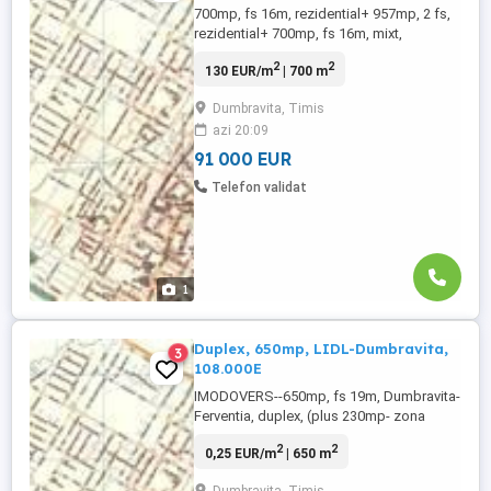
700mp, fs 16m, rezidential+ 957mp, 2 fs,
rezidential+ 700mp, fs 16m, mixt,
rezidential si servicii, Dumbravita-
2
2
130 EUR/m
| 700 m
Simfoniei-Creanga, 130E mp
Dumbravita, Timis
azi 20:09
91 000 EUR
Telefon validat
1
Duplex, 650mp, LIDL-Dumbravita,
3
108.000E
IMODOVERS--650mp, fs 19m, Dumbravita-
Ferventia, duplex, (plus 230mp- zona
verde) 108.000E+TVA
2
2
0,25 EUR/m
| 650 m