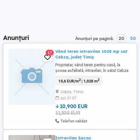
Anunțuri
20
50
Anunțuri pe pagină:
Vând teren intravilan 1028 mp sat
17
Cebza, județ Timiș
Proprietar, vând teren pentru casă, la
șosea asfaltată, intravilan, în satul Cebza
(centrul satului), județul Timiș.Terenul are
2
2
10,6 EUR/m
| 1,028 m
o suprafață de 1.028 mp, front stradal
10,71 m, categoria e de curți construcții.
Cebza, Timis
Telefon
azi 21:07
10,900 EUR
11,300 EUR
Telefon validat
Intravilan Secas