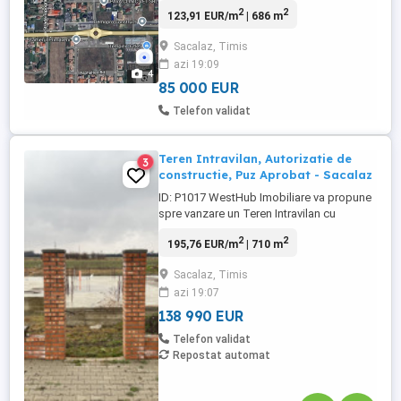
bine cotată, la aprox 100m de șoseaua
2
2
123,91 EUR/m
| 686 m
principala , cu proiect de duplex cu
demisol. Dețin certificat de urbanism. Preț
Sacalaz, Timis
85000 euro negociabil. Toate utilitățile la
azi 19:09
poartă. Pentru mai multe detalii si
4
informații nu ezitați ...
85 000 EUR
Telefon validat
Teren Intravilan, Autorizatie de
3
constructie, Puz Aprobat - Sacalaz
ID: P1017 WestHub Imobiliare va propune
spre vanzare un Teren Intravilan cu
autorizatie de constructie. PUZ Aprobat.
2
2
195,76 EUR/m
| 710 m
Puncte forte : - Pozitionat excelent, atat
pentru locuit cat si pentru investitie. -
Sacalaz, Timis
Aproape de mijloacele de transport in
azi 19:07
comun. -Zona linistita. Detalii tehnice : -
Suprafata Teren ...
138 990 EUR
Telefon validat
Repostat automat