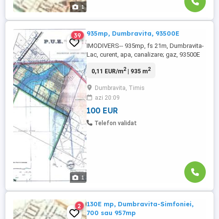
1
935mp, Dumbravita, 93500E
39
IMODIVERS-- 935mp, fs 21m, Dumbravita-
Lac, curent, apa, canalizare; gaz, 93500E
(sau 920mp, de Duplex, la 103miiE)
2
2
0,11 EUR/m
| 935 m
Dumbravita, Timis
azi 20:09
100 EUR
Telefon validat
1
130E mp, Dumbravita-Simfoniei,
2
700 sau 957mp