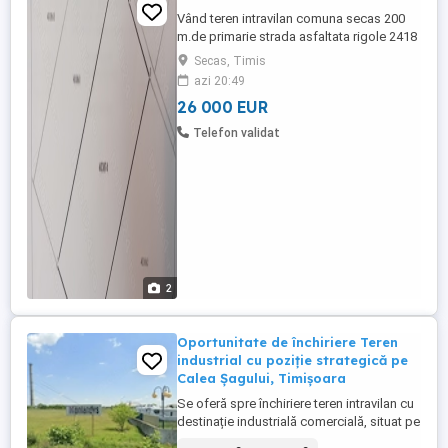
Vând teren intravilan comuna secas 200
m.de primarie strada asfaltata rigole 2418
m patrat
Secas, Timis
azi 20:49
26 000 EUR
Telefon validat
2
Oportunitate de închiriere Teren
industrial cu poziție strategică pe
Calea Șagului, Timișoara
Se oferă spre închiriere teren intravilan cu
destinație industrială comercială, situat pe
una dintre cele mai importante artere de