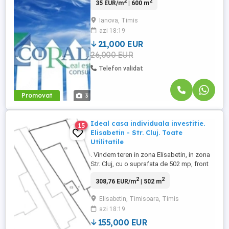
2
2
35 EUR/m
| 600 m
si 850 mp * front: intre 16 si 40 ml * acces:
drum 12 m sau direct la asfalt * fără
Ianova, Timis
utilități momentan - curentul va fi
azi 18:19
disponibil in scurt timp. Aproape de
Timișoara, zonă ...
21,000 EUR
26,000 EUR
Telefon validat
Promovat
3
Ideal casa individuala investitie.
15
Elisabetin - Str. Cluj. Toate
Utilitatile
. Vindem teren in zona Elisabetin, in zona
Str. Cluj, cu o suprafata de 502 mp, front
de 12.8 ml, cu constructie demolabila pe
2
2
308,76 EUR/m
| 502 m
el. Dispune de toate utilitatile bransate,
acces pe drum asfaltat. CERTIFICAT de
Elisabetin, Timisoara, Timis
urbanism de infornare valabil. Pretul
azi 18:19
solicitat este de 155.000 Eur, usor
negociabil. .
155,000 EUR