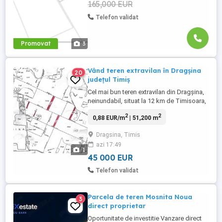
165,000 EUR
Telefon validat
Promovat
3
Vând teren extravilan în Dragșina
20
județul Timiș
Cel mai bun teren extravilan din Dragșina,
neinundabil, situat la 12 km de Timisoara,
format din 6 parcele de:1,74 ha, 1,16 ha,
2
2
0,88 EUR/m
| 51,200 m
1,72 ha, 0,16 ha, 0,28 ha, și 0,06 ha, în total
5,12 ha. Patru parcele sunt foarte aproape
Dragsina, Timis
de sat, în zona cimitirului unguresc și
azi 17:49
islaz, la aproximativ 200 m de stâlpul ...
1
45 000 EUR
Telefon validat
Parcela de teren Mosnita Noua
3
direct proprietar
Oportunitate de investitie Vanzare direct