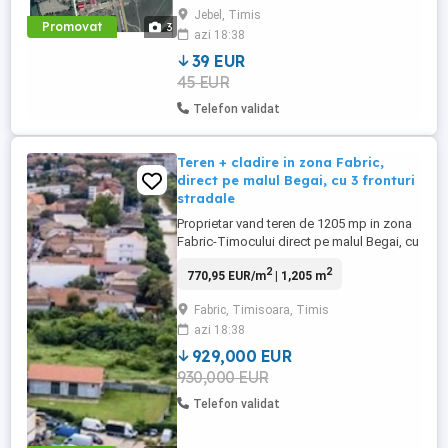
Teren de vânzare 2.090 mp SITUAT
Jebel, Timis
EXCELENT, cu deschidere directă la
Promovat
3
azi 18:38
drumul european E70, acest teren
reprezintă o alegere inteligentă pentru ...
39 EUR
45 EUR
Telefon validat
Teren + cladire in zona Fabric,
direct pe malul Begai, cu 3 fronturi
stradale
Proprietar vand teren de 1205 mp in zona
Fabric-Timocului direct pe malul Begai, cu
3 fronturi stradale, pe teren sunt 2
2
2
770,95 EUR/m
| 1,205 m
constructii functionale: hala + cladire cu
apartament si birouri, ideal pentru
Fabric, Timisoara, Timis
restaurant cu terasa, dotate cu toate
azi 18:38
utilitatile: apa, canalizare, curent trifazic,
gaz, parcare.
929,000 EUR
930,000 EUR
Telefon validat