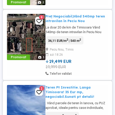
Promovat
2
Preț Negociabil,Vând 540mp teren
9
intravilan în Peciu Nou
La doar 20 de km de Timisoara Vând
540mp de teren intravilan în Peciu Nou
14.365 m front stradal Acces la utilitati
2
2
36,11 EUR/m
| 540 m
Pentru detalii contactați nr de telefon E o
ultima parcela de pe o strada inchisa, fara
Peciu Nou, Timis
trafic, acces la utilități și foarte multă
azi 18:26
liniște. Grădinița, Școala primară și Liceu
Promovat
3
la 10 minute. 6 ...
19,499 EUR
19,999 EUR
Telefon validat
Teren Pt Investitie. Langa
2
Timisoara! 35 Eur mp,
negociabil.Sunati pt detalii!
. Vând parcele de teren în Ianova, cu PUZ
aprobat, ideale pentru case individuale,
duplex sau servicii. * suprafețe: intre 600