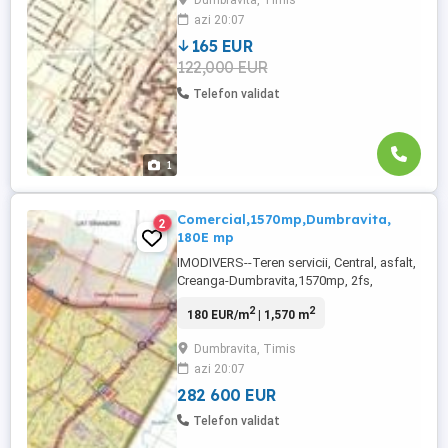
Dumbravita, Timis
azi 20:07
165 EUR
122,000 EUR
Telefon validat
1
Comercial,1570mp,Dumbravita,
2
180E mp
IMODIVERS--Teren servicii, Central, asfalt,
Creanga-Dumbravita,1570mp, 2fs,
282.600E
2
2
180 EUR/m
| 1,570 m
Dumbravita, Timis
azi 20:07
282 600 EUR
Telefon validat