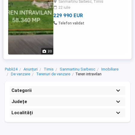
Sanmartinu Sarbesc, Timis
Fermei, avand o suprafata de 58.340 mp,
22 iulie
numar fronturi 3 si deschiderea de 130 ml
la strada. Utilitati: curent ...
229 990 EUR
Telefon validat
20
Publi24
Anunțuri
Timis
Sanmartinu Sarbesc
Imobiliare
De vanzare
Terenuri de vanzare
Teren intravilan
Categorii
Județe
Localități