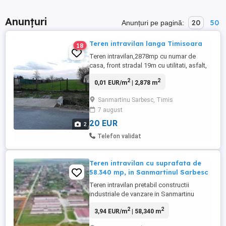
Anunțuri
20
50
Anunțuri pe pagină:
Teren intravilan langa Timisoara
18
Teren intravilan,2878mp cu numar de
casa, front stradal 19m cu utilitati, asfalt,
la 15-20 min de Timisoara,15 mp, pentru
2
2
0,01 EUR/m
| 2,878 m
mai multe informati contact
Sanmartinu Sarbesc, Timis
7 august
20 EUR
2
Telefon validat
Teren intravilan cu suprafata de
58.340 mp, in Sanmartinul Sarbesc
Teren intravilan pretabil constructii
industriale de vanzare in Sanmartinu
Sarbesc. FOXFORT propune teren
2
2
3,94 EUR/m
| 58,340 m
intravilan pretabil constructii industriale de
vanzare in Sanmartinu Sarbesc, zona