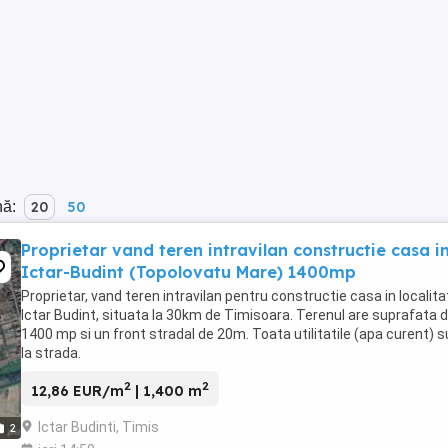
nă:
20
50
Proprietar vand teren intravilan constructie casa i
Ictar-Budint (Topolovatu Mare) 1400mp
Proprietar, vand teren intravilan pentru constructie casa in localita
Ictar Budint, situata la 30km de Timisoara. Terenul are suprafata 
1400 mp si un front stradal de 20m. Toata utilitatile (apa curent) 
la strada.
2
2
12,86 EUR/m
| 1,400 m
Ictar Budinti, Timis
2