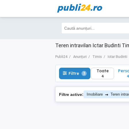
publi
24
.ro
Toate
Perso
Filtre
3
4
4
Teren intravilan Ictar Budinti Ti
Publi24
Anunțuri
Timis
Ictar Budinti
Toate
Pers
Filtre
3
4
→
Filtre active:
Imobiliare
Teren intra