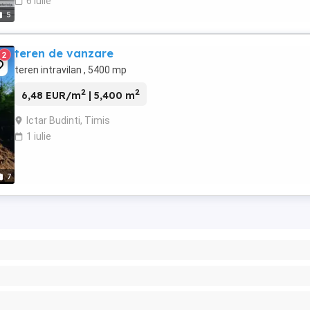
6 iulie
5
teren de vanzare
2
teren intravilan , 5400 mp
2
2
6,48 EUR/m
| 5,400 m
Ictar Budinti, Timis
1 iulie
7