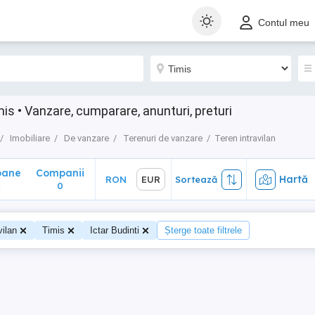
ane
Companii
Hartă
RON
EUR
Sortează
Contul meu
0
mis • Vanzare, cumparare, anunturi, preturi
Imobiliare
De vanzare
Terenuri de vanzare
Teren intravilan
oane
Companii
Hartă
RON
EUR
Sortează
4
0
vilan
Timis
Ictar Budinti
Șterge toate filtrele