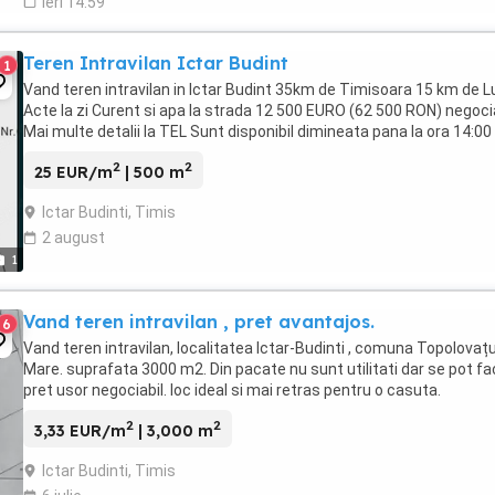
ieri 14:59
Teren Intravilan Ictar Budint
1
Vand teren intravilan in Ictar Budint 35km de Timisoara 15 km de L
Acte la zi Curent si apa la strada 12 500 EURO (62 500 RON) negoci
Mai multe detalii la TEL Sunt disponibil dimineata pana la ora 14:00
2
2
25 EUR/m
| 500 m
Ictar Budinti, Timis
2 august
1
Vand teren intravilan , pret avantajos.
6
Vand teren intravilan, localitatea Ictar-Budinti , comuna Topolovaț
Mare. suprafata 3000 m2. Din pacate nu sunt utilitati dar se pot fa
pret usor negociabil. loc ideal si mai retras pentru o casuta.
2
2
3,33 EUR/m
| 3,000 m
Ictar Budinti, Timis