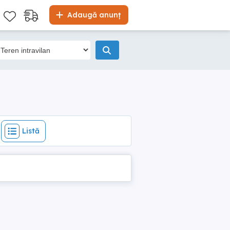
Listă
Adaugă anunț
Listă