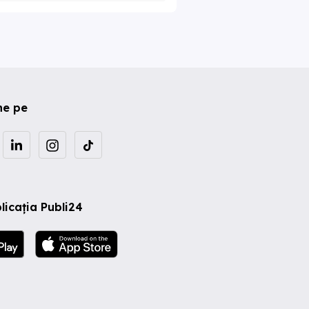
ne pe
licația Publi24