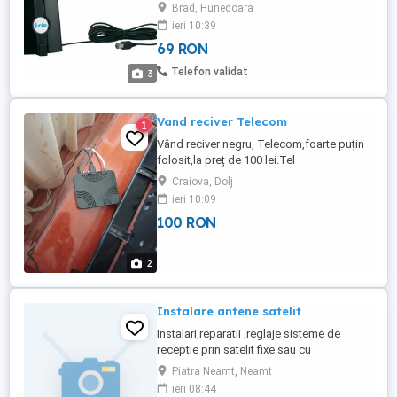
PCTV250 este o combinatie perfecta intre
Brad, Hunedoara
designul elegant si tehnologie. Aceasta
ieri 10:39
antena mobila digitala activa cu tuner
69 RON
integrat DVB-T, va ofera cele mai bune
receptii mobile. Aceasta este ideala
Telefon validat
3
deoarece puteti urmari programele ...
Vand reciver Telecom
1
Vând reciver negru, Telecom,foarte puțin
folosit,la preț de 100 lei.Tel
Craiova, Dolj
ieri 10:09
100 RON
2
Instalare antene satelit
Instalari,reparatii ,reglaje sisteme de
receptie prin satelit fixe sau cu
motor,programe romanesti sau straine.
Piatra Neamt, Neamt
Instalez echipamente complete Focussat.
ieri 08:44