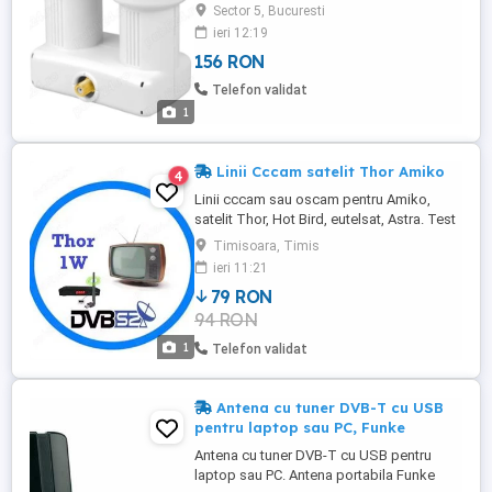
Diametru montaj 40mm Compatibil cu
Sector 5, Bucuresti
HDTV 3D DA Polarizare liniara H V
ieri 12:19
156 RON
Telefon validat
1
Linii Cccam satelit Thor Amiko
4
Linii cccam sau oscam pentru Amiko,
satelit Thor, Hot Bird, eutelsat, Astra. Test
gratuit pe whatsapp.
Timisoara, Timis
ieri 11:21
79 RON
94 RON
1
Telefon validat
Antena cu tuner DVB-T cu USB
pentru laptop sau PC, Funke
Antena cu tuner DVB-T cu USB pentru
laptop sau PC. Antena portabila Funke