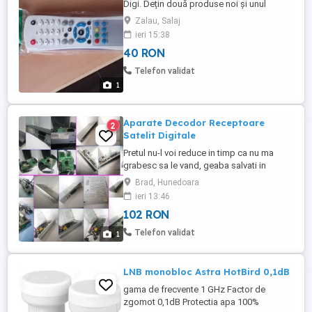
Digi. Dețin două produse noi și unul
folosit. Mă puteți contacta oricând la
Zalau, Salaj
telefon.
ieri 15:38
40 RON
Telefon validat
1
Aparate Decodor Receptoare
2
Satelit Digitale
Pretul nu-l voi reduce in timp ca nu ma
grabesc sa le vand, geaba salvati in
favorite crezand ca-l scad, normal il cresc
Brad, Hunedoara
constant dar sunt negociabile, oricum
ieri 13:46
valoreaza mai mult de atat De la doar 102
102 RON
lei bucata Nu trimit cu ramburs Care vor
sa-mi vanda ori isi dau cu parerea sau
Telefon validat
1
compara cu alte oferte ...
LNB monobloc Astra HotBird 0,1dB
gama de frecvente 1 GHz Factor de
zgomot 0,1dB Protectia apa 100%