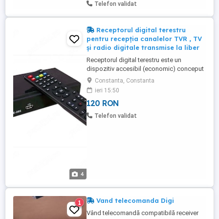
Telefon validat
Receptorul digital terestru
pentru recepția canalelor TVR , TV
și radio digitale transmise la liber
Receptorul digital terestru este un
dispozitiv accesibil (economic) conceput
pentru recepția canalelor TV și radio
Constanta, Constanta
digitale transmise la liber (Free-to-Air),
ieri 15:50
compatibil cu standardele moderne de
120 RON
transmisie DVB-T2 C. Caracteristici
principale Recepție Digitală: Compatibil cu
Telefon validat
DVB-T2 (terestru) și DVB-C ...
4
Vand telecomanda Digi
1
Vând telecomandă compatibilă receiver