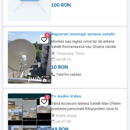
100 RON
Reparati montaje antene satelit
5
Montez sau reglez orice tip de antena
satelit Romaneasca sau Straina canale
Italiene, Franceze,Germane
Timisoara, Timis
,Rusestii,Arabesti,etc,refac instalatii de
ieri 08:19
cablu tv si internet,relatii la tel
10 RON
Telefon validat
1
Tv Audio Video
1
Vând Accesorii Antena Satelit Max Oferim
predarea personala Răspundem doar la
Nr de telefon Afisat in Anut Sunați între
Braila, Braila
orele de 9 18 Zilnic tel 0749919 zero 0 7
ieri 07:28
49 RON