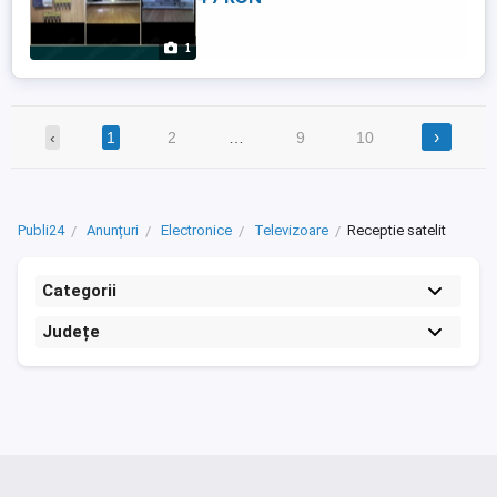
1
›
‹
1
2
…
9
10
Publi24
Anunțuri
Electronice
Televizoare
Receptie satelit
Categorii
Județe