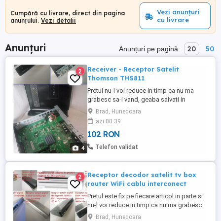
Vezi anunțuri
Cumpără cu livrare, direct din pagina
cu livrare
anunțului.
Vezi detalii
Anunțuri
20
50
Anunțuri pe pagină:
Receiver - Receptor Satelit
2
Thomson THS811
Pretul nu-l voi reduce in timp ca nu ma
grabesc sa-l vand, geaba salvati in
favorite crezand ca-l scad, normal il cresc
Brad, Hunedoara
constant Doar 102 lei negociabil oricum
azi 00:39
valoreaza mai mult de atat Nu-l trimit cu
102 RON
ramburs Care vor sa-mi vanda ori isi dau
cu parerea sau compara cu alte oferte
Telefon validat
4
ignor si blochez Rog ...
Receptor decodor satelit tv box
2
router WiFi cablu interconect
Pretul este fix pe fiecare articol in parte si
nu-l voi reduce in timp ca nu ma grabesc
sa le vand, geaba salvati anuntul in
Brad, Hunedoara