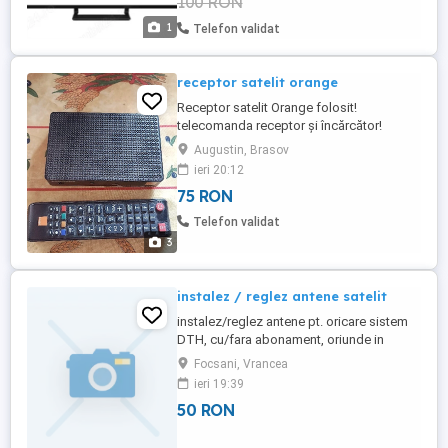
100 RON
1
Telefon validat
receptor satelit orange
Receptor satelit Orange folosit!
telecomanda receptor și încărcător!
Augustin, Brasov
ieri 20:12
75 RON
Telefon validat
3
instalez / reglez antene satelit
instalez/reglez antene pt. oricare sistem
DTH, cu/fara abonament, oriunde in
Vrancea, Tarife diferentiate in functie de
Focsani, Vrancea
distanta fata de Focsani. Pentru freesat tv,
ieri 19:39
comanda se onoreaza in termen de 10 zile
50 RON