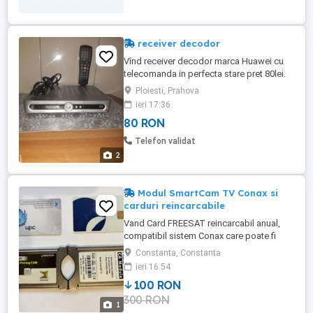
receiver decodor
Vînd receiver decodor marca Huawei cu
telecomanda in perfecta stare pret 80lei.
Aparatul a funcționat în rețeaua dolce
Ploiesti, Prahova
telekom doar cu antena
ieri 17:36
80 RON
Telefon validat
2
Modul SmartCam TV Conax si
carduri reincarcabile
Vand Card FREESAT reincarcabil anual,
compatibil sistem Conax care poate fi
folosit cu un modul SMARDTV Ci Ci+
Constanta, Constanta
Connax. Smartcam-ul TV Conax este un
ieri 16:54
modul destinat instalarii intr-un televizor
100 RON
sau receptor ce dispun de o interfata CI
300 RON
sau CI+ (Common Interface), pentru
1
decriptarea programelor codate ...