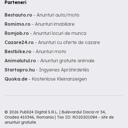
Parteneri
Bestauto.ro
- Anunturi auto/moto
Romimo.ro
- Anunturi imobiliare
Romjob.ro
- Anunturi locuri de munca
Cazare24.ro
- Anunturi cu oferte de cazare
Bestbike.ro
- Anunturi moto
Animalutul.ro
- Anunturi gratuite animale
Startapro.hu
- Ingyenes Apróhirdetés
Quoka.de
- Kostenlose Kleinanzeigen
© 2026 Publi24 Digital S.R.L. | Bulevardul Dacia nr 34,
Oradea 410346, Romania | Tax ID: RO20201084 -
site de
anunturi gratuite