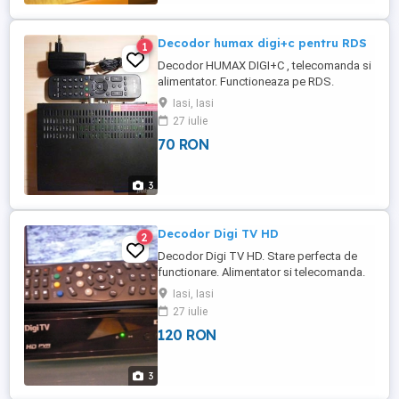
Decodor humax digi+c pentru RDS
1
Decodor HUMAX DIGI+C , telecomanda si
alimentator. Functioneaza pe RDS.
Decodorul arata si functioneaza perfect.
Iasi, Iasi
Pot oferi proba Pret 70 lei
27 iulie
70 RON
3
Decodor Digi TV HD
2
Decodor Digi TV HD. Stare perfecta de
functionare. Alimentator si telecomanda.
Pot oferi proba. Pret 120 lei.
Iasi, Iasi
27 iulie
120 RON
3