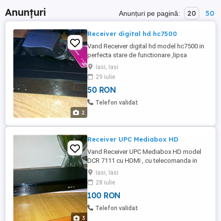
Anunțuri
20
50
Anunțuri pe pagină:
Receiver digital hd hc7500
Vand Receiver digital hd model hc7500 in
perfecta stare de functionare ,lipsa
telecomanda
Iasi, Iasi
29 iulie
50 RON
Telefon validat
2
Receiver UPC Mediabox HD
Vand Receiver UPC Mediabox HD model
DCR 7111 cu HDMI , cu telecomanda in
stare foarte buna atat estetic cat si
Iasi, Iasi
functional,transport gratis prin posta
28 iulie
romana
100 RON
Telefon validat
3