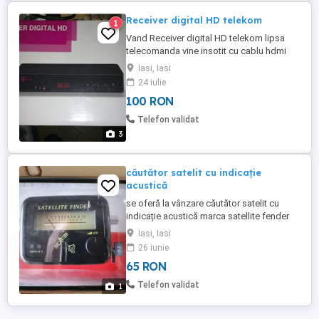
Receiver digital HD telekom
1
Vand Receiver digital HD telekom lipsa
telecomanda vine insotit cu cablu hdmi
transport gratis prin posta romana
Iasi, Iasi
24 iulie
100 RON
Telefon validat
3
căutător satelit cu indicație
acustică
se oferă la vânzare căutător satelit cu
indicație acustică marca satellite fender
adus din afară.
Iasi, Iasi
26 iunie
65 RON
Telefon validat
1