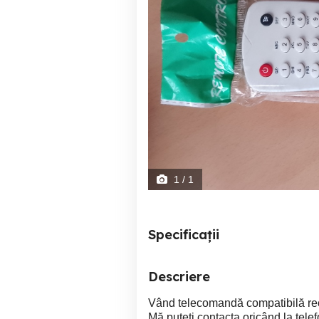
1
/ 1
Specificații
Descriere
Vând telecomandă compatibilă rece
Mă puteți contacta oricând la telef