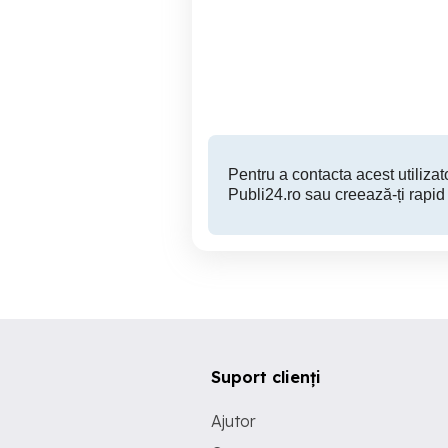
Receptor satelit HD dolce
Modu
Telekom nou
M
Zalau
150 RON
Pentru a contacta acest utilizato
Publi24.ro sau creează-ți rapid
Suport clienți
Ajutor