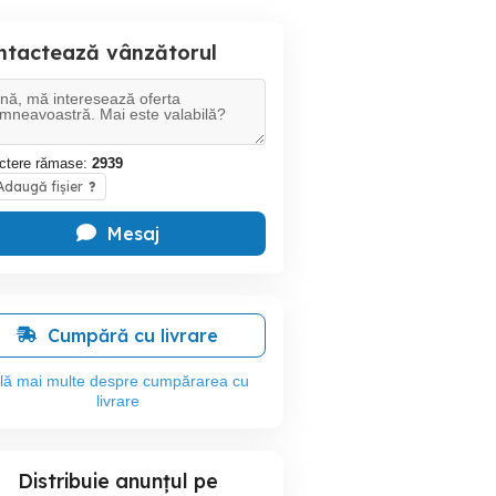
ntactează vânzătorul
ctere rămase:
2939
daugă fișier
?
Mesaj
Cumpără cu livrare
flă mai multe despre cumpărarea cu
livrare
Distribuie anunțul pe