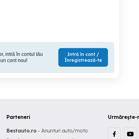
l DVB-T TV FM
Linii Cccam satelit Thor
Vand receptoare satelit,lnb
edion 7134 pt tv fara
Amiko
,antene
tuner digital
Zalau
Timisoara
S
30 RON
15 EUR
5
r, intră în contul tău
Intră în cont /
Înregistrează-te
 un cont nou!
Parteneri
Urmărește-
Bestauto.ro
- Anunturi auto/moto