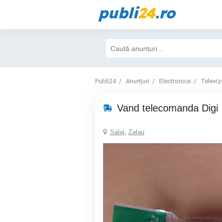
publi
24
.ro
Publi24
Anunțuri
Electronice
Televiz
Vand telecomanda Digi
Salaj
,
Zalau