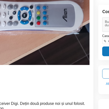
Co
Cara
A
A
iver Digi. Dețin două produse noi și unul folosit.
on.