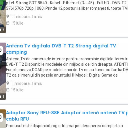
pt el. Strong SRT 8540 - Kabel - Ethernet (RJ-45) - Full HD - DVB-T2 
576i,576p,720p,1080i Prinde 12 posturi la liber romanesti, toate TV
urile existente. Se poate folosi ...
Timisoara, Timis
15 iulie
5
Antena Tv digitala DVB-T T2 Strong digital TV
camping
Antena Tv de camera de interior pentru transmisie digitala terestr
DVB-T T2 Disponibile modelele din mijloc si cel din dreapta. ATENTI
Functioneaza DOAR pe modelele noi de Tv ce au tuner cu funtia D
T2 ca si meniul din pozele anuntului !!! Model : Digital Gama de
frecvente: VHF174-230MHz UHF470-862MHz Castig: ...
Timisoara, Timis
15 iulie
5
Adaptor Sony RFU-88E Adaptor antenă antenă TV p
cablu RFU
Produsul este disponibil, rog cititi mai jos descrierea completa a