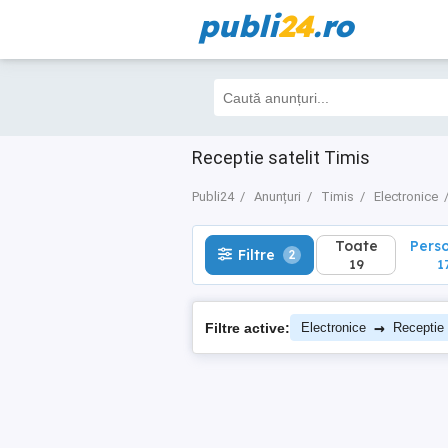
publi
24
.ro
Toate
Perso
Filtre
2
19
17
Receptie satelit Timis
Publi24
Anunțuri
Timis
Electronice
Toate
Pers
Filtre
2
19
1
→
Filtre active:
Electronice
Receptie 