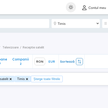
ane
Companii
RON
EUR
Sortează
Contul meu
2
Televizoare
Receptie satelit
oane
Companii
RON
EUR
Sortează
7
2
satelit
Timis
Șterge toate filtrele