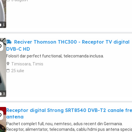
1
Reciver Thomson THC300 - Receptor TV digital
DVB-C HD
Folosit dar perfect functional, telecomanda inclusa.
Timisoara, Timis
25 iulie
3
Receptor digital Strong SRT8540 DVB-T2 canale fre
antena
Pachet complet full, nou, nemtesc, adus recent din Germania.
Receptor, alimentator, telecomanda, cablu hdmi pus antena speci