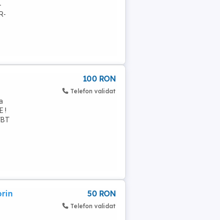
-
R-
100 RON
Telefon validat
a
E !
VBT
rin
50 RON
Telefon validat