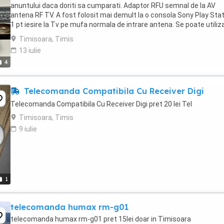
anuntului daca doriti sa cumparati. Adaptor RFU semnal de la AV
antena RF TV. A fost folosit mai demult la o consola Sony Play Sta
1 pt iesire la Tv pe mufa normala de intrare antena. Se poate utiliza
in alte aplicatii similare, ...
Timisoara, Timis
13 iulie
4
Telecomanda Compatibila Cu Receiver Digi
Telecomanda Compatibila Cu Receiver Digi pret 20 lei Tel
Timisoara, Timis
9 iulie
1
telecomanda humax rm-g01
telecomanda humax rm-g01 pret 15lei doar in Timisoara