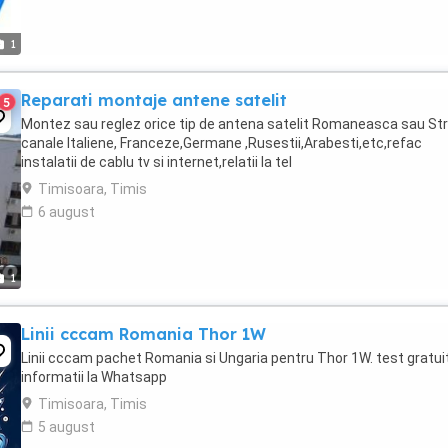
1
Reparati montaje antene satelit
5
Montez sau reglez orice tip de antena satelit Romaneasca sau St
canale Italiene, Franceze,Germane ,Rusestii,Arabesti,etc,refac
instalatii de cablu tv si internet,relatii la tel
Timisoara, Timis
6 august
1
Linii cccam Romania Thor 1W
Linii cccam pachet Romania si Ungaria pentru Thor 1W. test gratuit
informatii la Whatsapp
Timisoara, Timis
5 august