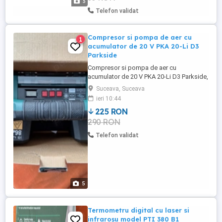
3
începe ...
Telefon validat
Compresor si pompa de aer cu
1
acumulator de 20 V PKA 20-Li D3
Parkside
Compresor si pompa de aer cu
acumulator de 20 V PKA 20-Li D3 Parkside,
fara acumulator si incarcator, iluminare cu
Suceava, Suceava
led si intrerupator separat pentru pornire
ieri 10:44
si oprire PKA 20-LI D3 3 in 1 este modelul
225 RON
nou , compresor-pompa umflat
290 RON
funcționează cu bateriile din gama
Parkside de 20V , Este compus din ...
Telefon validat
5
Termometru digital cu laser si
infraroșu model PTI 380 B1