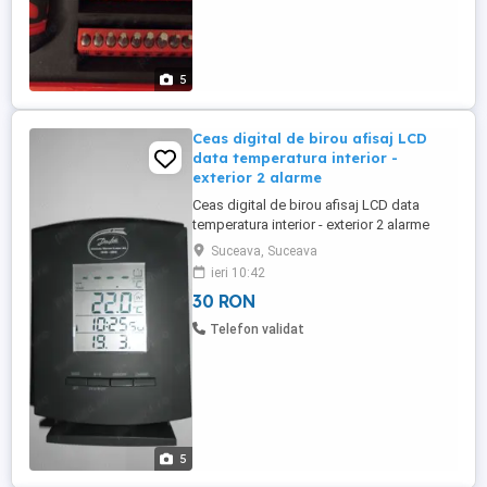
5
Ceas digital de birou afisaj LCD
data temperatura interior -
exterior 2 alarme
Ceas digital de birou afisaj LCD data
temperatura interior - exterior 2 alarme
Nota: Nu am senzorul pentru temperatura
Suceava, Suceava
exterior! Ceas digital Danfoss Werner
ieri 10:42
Kuster AG Alimentare 2 baterii AA Afisaj
30 RON
LCD 4 linii Dimensiuni: 14,5 x 10,5 x 1.5 cm
Functii: ceas, data, temperatura interior
Telefon validat
exterior ...
5