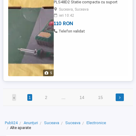
PLS48D2 Statie compacta cu suport
pentru pistolul de lipit, compartiment
Suceava, Suceava
pentru accesorii si intrerupator alimentare;
ieri 10:42
Scop universal de utilizare pentru
110 RON
electronic, modelaj si hobby; Temperatura
reglabila intre 100-500 grade C; Pistol
Telefon validat
ergonomic pentru ...
5
›
‹
1
2
…
14
15
Publi24
Anunțuri
Suceava
Suceava
Electronice
Alte aparate