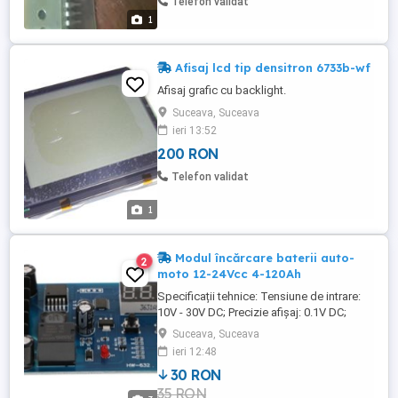
Telefon validat
1
Afisaj lcd tip densitron 6733b-wf
Afisaj grafic cu backlight.
Suceava, Suceava
ieri 13:52
200 RON
Telefon validat
1
Modul încărcare baterii auto-
2
moto 12-24Vcc 4-120Ah
Specificații tehnice: Tensiune de intrare:
10V - 30V DC; Precizie afișaj: 0.1V DC;
Precizie control: 0.1V DC; Ideală pentru
Suceava, Suceava
acumulatori auto 12V - 24V DC 4-120Ah
ieri 12:48
Instrucțiuni de utilizare: Setarea tensiunii
30 RON
de pornire: - Apăsați scurt butonul START
35 RON
pentru a afișa tensiunea de la care se