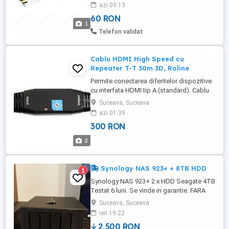
model: CL150-W1V24 este_personalizat:
azi 09:13
Da Tip: Sursă de alimentare cu comutare
60 RON
de tensiune constantă CA la CC Frecvență
1
de intrare: 50 60 Hz Material carcasă:
Telefon validat
aluminiu Nivel de protecție: ...
Cablu HDMI High Speed cu
Repeater T-T 30m 3D, Roline
Permite conectarea diferitelor dispozitive
cu interfata HDMI tip A (standard). Cablu
HDMI cu repeator integrat capabil sa
Suceava, Suceava
transmita semnal audio-video pe o
azi 01:39
distanta de 30.m. Nu necesita sursa de
300 RON
alimentare sau soft. Dimensiuni repeator:
15 x 23 x 75mm.
2
Synology NAS 923+ + 8TB HDD
1
Synology NAS 923+ 2 x HDD Seagate 4TB
Testat 6 luni. Se vinde in garantie. FARA
SCHIMBURI
Suceava, Suceava
ieri 19:22
2,500 RON