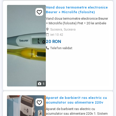
Vand doua termometre electronice
Beurer + Microlife (folosite)
Vand doua termometre electronice Beurer
+ Microlife (folosite) Pret = 20 lei ambele
1. Beurer FT 15 Termometru electronic
Suceava, Suceava
Beurer Cu termometrul electronic, FT15, cu
ieri 10:42
tehnologie de măsurare prin contact,
20 RON
puteți măsura temperatura precis și foarte
ușor. Termometrul emite un semnal sonor
Telefon validat
în momentul ...
5
Aparat de barbierit ras electric cu
acumulator sau alimentare 220v
Aparat de barbierit ras electric cu
acumulator sau alimentare 220v 1. Sistem