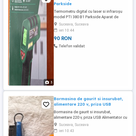
Parkside
Termometru digital cu laser si infraroșu
model PTI 380 B1 Parkside Aparat de
măsurare a temperaturii model PTI 380 B1
Suceava, Suceava
Parkside Contor de temperatură
ieri 10:44
Termometru Pistol de temperatură
90 RON
Caracteristica special - Fără contact
Interval de vârstă Adult Tehnologia de
Telefon validat
conectivitate - Infraroşu ...
3
Bormasina de gaurit si insurubat,
alimentare 220 v, priza USB
Bormasina de gaurit si insurubat,
alimentare 220 v, priza USB Alimentator cu
tensiune reglabila 12 - 24 V, 3 amperi, cu
Suceava, Suceava
mufa USB pentru incarcare
ieri 10:43