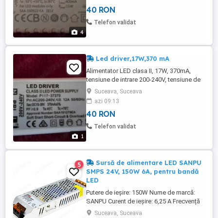
constant de 400mA. Temperatură de
40 RON
funcționare între -10 C și +50 C.
Telefon validat
4
Led driver,17W,370 mA
Alimentator LED clasa II, 17W, 370mA,
tensiune de intrare 200-240V, tensiune de
ieșire 15-39V. Protecție la scurtcircuit și
Suceava, Suceava
suprasarcină. Aprobat CE.
azi 09:13
40 RON
Telefon validat
1
Sursă de alimentare LED SANPU
5
SMPS 24V, 150W 6A, pentru bandă
LED
Putere de ieșire: 150W Nume de marcă:
SANPU Curent de ieșire: 6,25 A Frecvență
de ieșire: 65k Hz Tip ieșire: simplă Număr
Suceava, Suceava