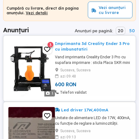
Vezi anunțuri
Cumpără cu livrare, direct din pagina
cu livrare
anunțului.
Vezi detalii
Anunțuri
20
50
Anunțuri pe pagină:
Imprimanta 3d Creality Ender 3 Pro
3
cu imbunatatiri
Vand imprimanta Creality Ender 3 Pro cu
supafara imprimare : sticla Placa SKR mini
V2 -32 bits Duza 0.6 mm Extruder dual
Suceava, Suceava
gear Tub capricorn All-metal hotend Duze
azi 09:48
de schimb : 0.2, 0.4 si 0.6 mm Se poate
600 RON
instala firmware cu versiune noua de
Marlin. Complet asamblata Ridicare
Telefon validat
1
personala.
Led driver 17W,400mA
Unitate de alimentare LED de 17W, 400mA,
cu funcție de reglare a luminozității.
Compatibil cu module LED. Tensiune de
Suceava, Suceava
intrare 220-240V, 50 60Hz. Curent de ieșire
azi 09:13