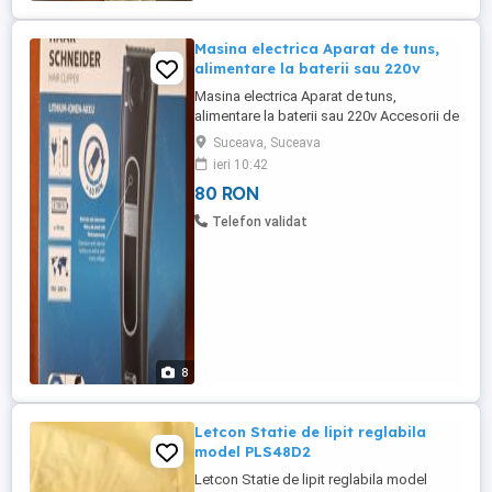
Masina electrica Aparat de tuns,
alimentare la baterii sau 220v
Masina electrica Aparat de tuns,
alimentare la baterii sau 220v Accesorii de
tip peptene (buc=2) pentru diferite lungimi
Suceava, Suceava
de taiere: 1. Dimensiuni taiere : 1-3-6-9-12-
ieri 10:42
15 mm 2. Dimensiuni taiere : 18-21-24-27-
80 RON
30-33 mm Aparat de tuns cu insertie
integrata pentru subtiere Acumulator
Telefon validat
reincarcabil ...
8
Letcon Statie de lipit reglabila
model PLS48D2
Letcon Statie de lipit reglabila model