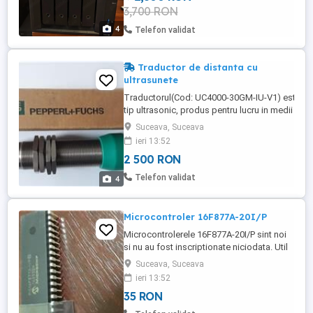
3,700 RON
4
Telefon validat
Traductor de distanta cu
ultrasunete
Traductorul(Cod: UC4000-30GM-IU-V1) este
tip ultrasonic, produs pentru lucru in medii
dure(utilaje de asternut covor asfaltic).
Suceava, Suceava
Documentatia pentru punere in functiune
ieri 13:52
este la adresa: https://www.pepperl-
2 500 RON
fuchs.com/global/en/classid_186.htm?
view=productdetails&prodid=2617#overview
Telefon validat
4
Microcontroler 16F877A-20I/P
Microcontrolerele 16F877A-20I/P sint noi
si nu au fost inscriptionate niciodata. Util
pentru proiecte de invatare programare in
Suceava, Suceava
limbaj C.
ieri 13:52
35 RON