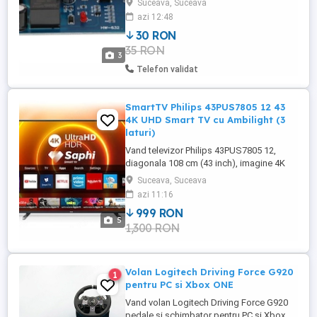
Suceava, Suceava
acumulatori auto 12V - 24V DC 4-120Ah
azi 12:48
Instrucțiuni de utilizare: Setarea tensiunii
30 RON
de pornire: - Apăsați scurt butonul START
35 RON
pentru a afișa tensiunea de la care se
3
începe ...
Telefon validat
SmartTV Philips 43PUS7805 12 43
4K UHD Smart TV cu Ambilight (3
laturi)
Vand televizor Philips 43PUS7805 12,
diagonala 108 cm (43 inch), imagine 4K
Ultra HD, in stare foarte buna, folosit
Suceava, Suceava
ocazional, perfect functional. Este un
azi 11:16
model foarte apreciat pentru tehnologia
999 RON
Ambilight pe 3 laturi, care proiecteaza
5
1,300 RON
lumina pe perete in culorile imaginii si
creeaza o experienta de vizionare ...
Volan Logitech Driving Force G920
1
pentru PC si Xbox ONE
Vand volan Logitech Driving Force G920
pedale si schimbator pentru PC si Xbox