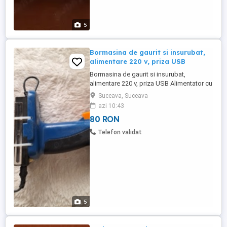
5
Bormasina de gaurit si insurubat,
alimentare 220 v, priza USB
Bormasina de gaurit si insurubat,
alimentare 220 v, priza USB Alimentator cu
tensiune reglabila 12 - 24 V, 3 amperi, cu
Suceava, Suceava
mufa USB pentru incarcare
azi 10:43
80 RON
Telefon validat
5