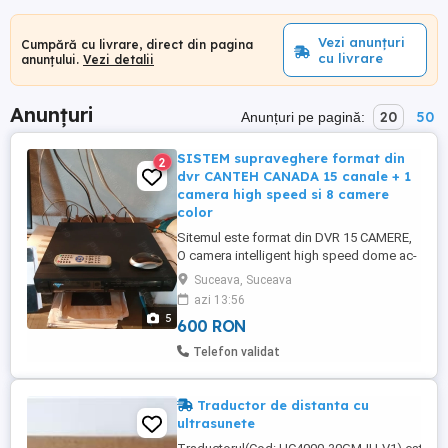
Vezi anunțuri
Cumpără cu livrare, direct din pagina
cu livrare
anunțului.
Vezi detalii
Anunțuri
20
50
Anunțuri pe pagină:
SISTEM supraveghere format din
2
dvr CANTEH CANADA 15 canale + 1
camera high speed si 8 camere
color
Sitemul este format din DVR 15 CAMERE,
O camera intelligent high speed dome ac-
ns923sw si 8 camere color diferite si
Suceava, Suceava
monitor. sistemul poate fi monitorizat de
azi 13:56
la distanta prin tel.mobil.DVR ARE UN HDD
5
600 RON
DE CAPACITATE MARE. dvr suporta pana
la 2x1TB HDD -uri SATA. Ci este interesat
Telefon validat
poate venii sa-l vada ...
Traductor de distanta cu
ultrasunete