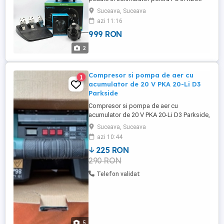
ONE. Stare foarte buna, ca nou, in cutiile
Suceava, Suceava
originale. (folosit ocazional) Pret fix, nu
azi 11:16
deranjati inutil.
999 RON
2
Compresor si pompa de aer cu
1
acumulator de 20 V PKA 20-Li D3
Parkside
Compresor si pompa de aer cu
acumulator de 20 V PKA 20-Li D3 Parkside,
fara acumulator si incarcator, iluminare cu
Suceava, Suceava
led si intrerupator separat pentru pornire
azi 10:44
si oprire PKA 20-LI D3 3 in 1 este modelul
225 RON
nou , compresor-pompa umflat
290 RON
funcționează cu bateriile din gama
Parkside de 20V , Este compus din ...
Telefon validat
5