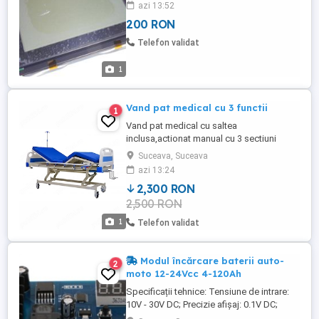
azi 13:52
200 RON
Telefon validat
1
Vand pat medical cu 3 functii
1
Vand pat medical cu saltea
inclusa,actionat manual cu 3 sectiuni
ajustabile. Patul este complet echipat cu
Suceava, Suceava
saltea, laterale de siguranta si suport
azi 13:24
pentru perfuzii. Aceste produse sunt in
2,300 RON
garantie si intr-o stare impecabila
2,500 RON
deoarece au fost folosite foarte putin
timp. Pretul este de 2300 ron. Vand ...
1
Telefon validat
Modul încărcare baterii auto-
2
moto 12-24Vcc 4-120Ah
Specificații tehnice: Tensiune de intrare:
10V - 30V DC; Precizie afișaj: 0.1V DC;
Precizie control: 0.1V DC; Ideală pentru