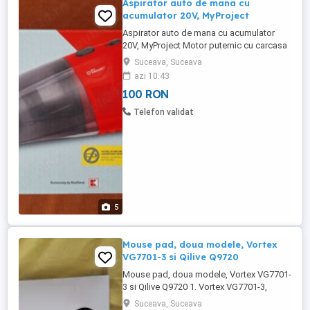
Aspirator auto de mana cu
acumulator 20V, MyProject
Aspirator auto de mana cu acumulator
20V, MyProject Motor puternic cu carcasa
din plastic solida si rezistenta la socuri
Suceava, Suceava
Indeparteaza murdaria uscata fara efort
azi 10:43
Pentru curatare rapida si usoara
100 RON
Aspiratorul este compatibil cu acumulatori
din seria 20V ONE BATTERY FOR ALL
Telefon validat
Acumulator compatibil ...
5
Mouse pad, doua modele, Vortex
VG7701-3 si Qilive Q9720
Mouse pad, doua modele, Vortex VG7701-
3 si Qilive Q9720 1. Vortex VG7701-3,
Dimensiuni:320x 270 x 3 mm 2. Qilive
Suceava, Suceava