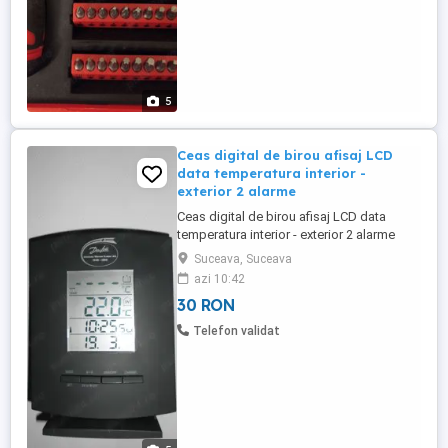
5
Ceas digital de birou afisaj LCD
data temperatura interior -
exterior 2 alarme
Ceas digital de birou afisaj LCD data
temperatura interior - exterior 2 alarme
Nota: Nu am senzorul pentru temperatura
Suceava, Suceava
exterior! Ceas digital Danfoss Werner
azi 10:42
Kuster AG Alimentare 2 baterii AA Afisaj
30 RON
LCD 4 linii Dimensiuni: 14,5 x 10,5 x 1.5 cm
Functii: ceas, data, temperatura interior
Telefon validat
exterior ...