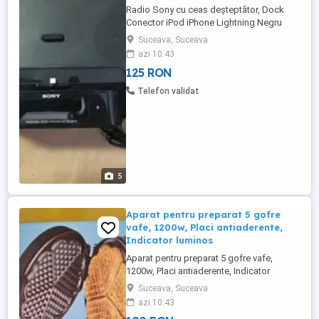
Radio Sony cu ceas deşteptător, Dock
Conector iPod iPhone Lightning Negru
Model Sony ICF-DS15iPN Functioneaza
Suceava, Suceava
perfect, o liniuta de la afisaj este un pic
azi 10:43
mai stearsa
125 RON
Telefon validat
5
Aparat pentru preparat 5 gofre
vafe, 1200w, Placi antiaderente,
Indicator luminos
Aparat pentru preparat 5 gofre vafe,
1200w, Placi antiaderente, Indicator
luminos Aparat pentru gofre vafe
Suceava, Suceava
Specificații: Model SWITCH ON putere:
azi 10:43
1200 W temperatură reglabilă indicator