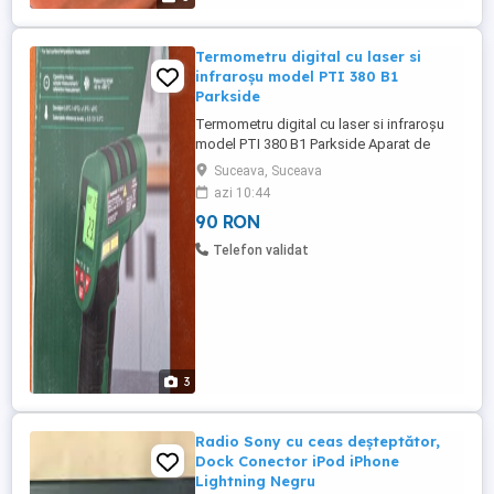
Termometru digital cu laser si
infraroșu model PTI 380 B1
Parkside
Termometru digital cu laser si infraroșu
model PTI 380 B1 Parkside Aparat de
măsurare a temperaturii model PTI 380 B1
Suceava, Suceava
Parkside Contor de temperatură
azi 10:44
Termometru Pistol de temperatură
90 RON
Caracteristica special - Fără contact
Interval de vârstă Adult Tehnologia de
Telefon validat
conectivitate - Infraroşu ...
3
Radio Sony cu ceas deşteptător,
Dock Conector iPod iPhone
Lightning Negru