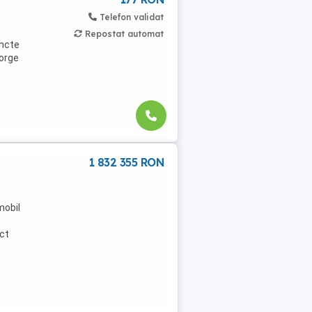
Telefon validat
Repostat automat
uncte
eorge
1 832 355 RON
mobil
ect