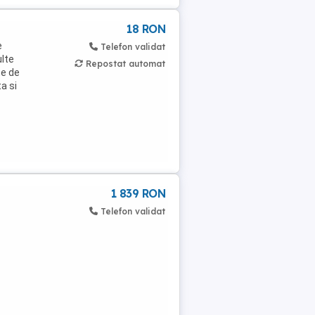
18 RON
e
Telefon validat
ulte
Repostat automat
te de
a si
1 839 RON
Telefon validat