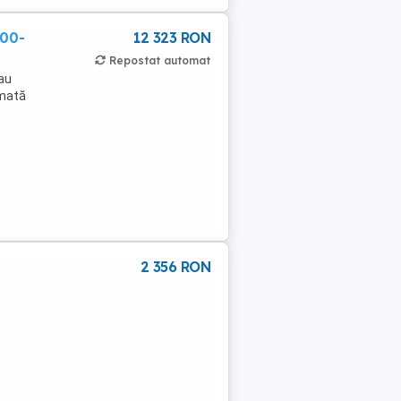
600-
12 323 RON
Repostat automat
sau
rmată
e
2 356 RON