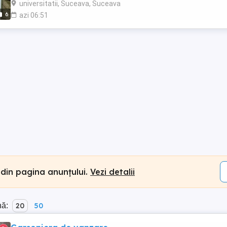
universitatii, Suceava, Suceava
6
azi 06:51
 din pagina anunțului.
Vezi detalii
nă:
20
50