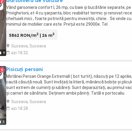
Garsoniera de vanzare
2
Vând garsoniera confort I, 26 mp, cu baie și bucătărie separate, pe
Privighetorii, et 4 cu șarpanta, bloc reabilitat termic și renovat rece
cheltuieli mici , foarte potrivită pentru investiții, chirie... Se vinde cu
minimul de mobilier care este. Prețul este 29000e. Tel .
2
2
5862 RON/m
| 26 m
Suceava, Suceava
azi 18:32
9
Pisicuți persani
5
Motănei Persan Orange Extremall ( bot turtit), născuți pe 12 aprilie
caută căsuță nouă. Sunt învățați la litieră, mănâncă bobițe și plicul
sunt extrem de cuminți și iubăreți. Sunt deparazitați, au primul va
și carnet de sănătate. Deținem ambii părinți. Tatăl e portocaliu
(Garfield). Nu trimitem ...
Suceava, Suceava
azi 18:28
5