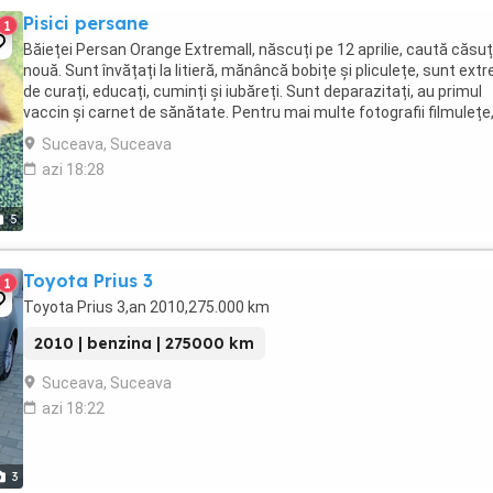
Pisici persane
1
Băieței Persan Orange Extremall, născuți pe 12 aprilie, caută căsu
nouă. Sunt învățați la litieră, mănâncă bobițe și pliculețe, sunt ext
de curați, educați, cuminți și iubăreți. Sunt deparazitați, au primul
vaccin și carnet de sănătate. Pentru mai multe fotografii filmulețe
contactați pe whatsapp. Deținem ...
Suceava, Suceava
azi 18:28
5
Toyota Prius 3
1
Toyota Prius 3,an 2010,275.000 km
2010 | benzina | 275000 km
Suceava, Suceava
azi 18:22
3