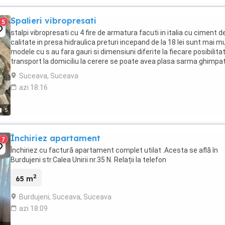
Spalieri vibropresati
5
stalpi vibropresati cu 4 fire de armatura facuti in italia cu ciment d
calitate in presa hidraulica preturi incepand de la 18 lei sunt mai m
modele cu s au fara gauri si dimensiuni diferite la fiecare posibilita
transport la domiciliu la cerere se poate avea plasa sarma ghimpat
echipa ...
Suceava, Suceava
azi 18:16
5
Închiriez apartament
7
Închiriez cu factură apartament complet utilat .Acesta se află în
Burdujeni str.Calea Unirii nr.35 N. Relații la telefon
2
65 m
Burdujeni, Suceava, Suceava
azi 18:09