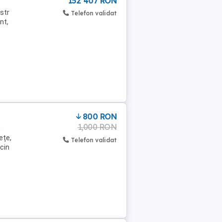
152 407 RON
 str
Telefon validat
nt,
800 RON
1,000 RON
,
ețe,
Telefon validat
ccin