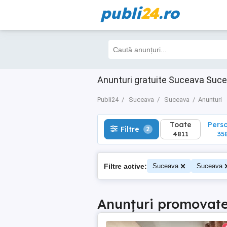
publi
24
.ro
Toate
Perso
Filtre
2
4811
3582
Anunturi gratuite Suceava Suc
Publi24
Suceava
Suceava
Anunturi
Toate
Pers
Filtre
2
4811
35
Filtre active:
Suceava
Suceava
Anunțuri promovat