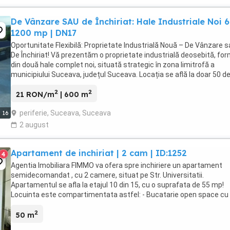
De Vânzare SAU de Închiriat: Hale Industriale Noi 
1200 mp | DN17
Oportunitate Flexibilă: Proprietate Industrială Nouă – De Vânzare 
De Închiriat! Vă prezentăm o proprietate industrială deosebită, fo
din două hale complet noi, situată strategic în zona limitrofă a
municipiului Suceava, județul Suceava. Locația se află la doar 50 d
metri de drumul național ...
2
2
21 RON/m
| 600 m
periferie, Suceava, Suceava
16
2 august
Apartament de inchiriat | 2 cam | ID:1252
4
Agentia Imobiliara FIMMO va ofera spre inchiriere un apartament
semidecomandat , cu 2 camere, situat pe Str. Universitatii.
Apartamentul se afla la etajul 10 din 15, cu o suprafata de 55 mp!
Locuinta este compartimentata astfel: - Bucatarie open space cu
living si iesire catre balcon; - Dormitor; - ...
2
50 m