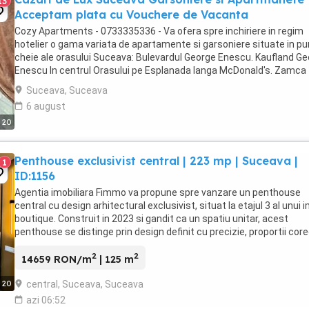
13
Acceptam plata cu Vouchere de Vacanta
Cozy Apartments - 0733335336 - Va ofera spre inchiriere in regim
hotelier o gama variata de apartamente si garsoniere situate in p
cheie ale orasului Suceava: Bulevardul George Enescu. Kaufland G
Enescu In centrul Orasului pe Esplanada langa McDonald's. Zamca
Bulevardul 1 Mai Obcini Bulevardul ...
Suceava, Suceava
6 august
20
Penthouse exclusivist central | 223 mp | Suceava |
1
ID:1156
Agentia imobiliara Fimmo va propune spre vanzare un penthouse
central cu design arhitectural exclusivist, situat la etajul 3 al unui i
boutique. Construit in 2023 si gandit ca un spatiu unitar, acest
penthouse se distinge prin design definit cu precizie, proportii cor
calibrate si un echilibru ...
2
2
14659 RON/m
| 125 m
central, Suceava, Suceava
20
azi 06:52