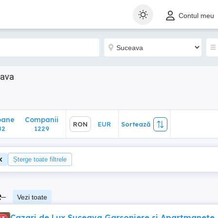
ane
Companii
RON
EUR
Sortează
Contul meu
1229
eava
oane
Companii
RON
EUR
Sortează
82
1229
Șterge toate filtrele
e
–
Vezi toate
Cazari de Lux Suceava Garsoniere si Apartmanete