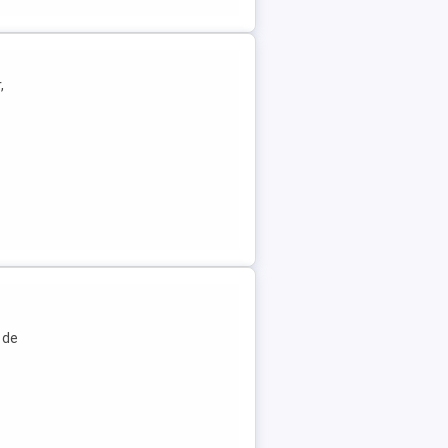
,
 de