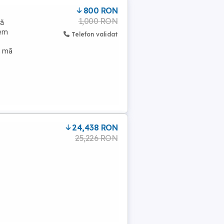
800 RON
1,000 RON
ță
rem
Telefon validat
, mă
24,438 RON
25,226 RON