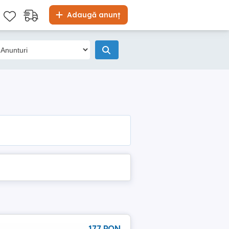
Adaugă anunț
177 RON