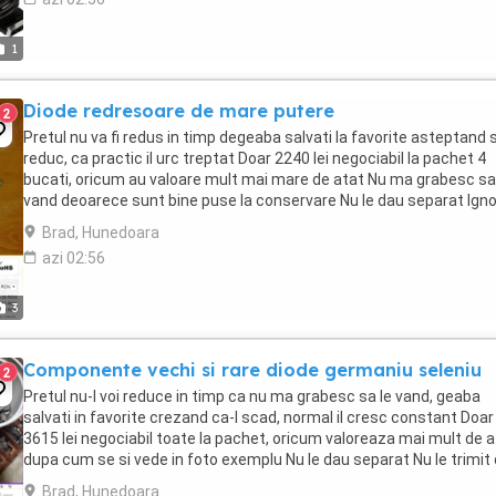
1
Diode redresoare de mare putere
2
Pretul nu va fi redus in timp degeaba salvati la favorite asteptand s
reduc, ca practic il urc treptat Doar 2240 lei negociabil la pachet 4
bucati, oricum au valoare mult mai mare de atat Nu ma grabesc sa
vand deoarece sunt bine puse la conservare Nu le dau separat Igno
ia instant block cei ...
Brad, Hunedoara
azi 02:56
3
Componente vechi si rare diode germaniu seleniu
2
Pretul nu-l voi reduce in timp ca nu ma grabesc sa le vand, geaba
salvati in favorite crezand ca-l scad, normal il cresc constant Doar
3615 lei negociabil toate la pachet, oricum valoreaza mai mult de a
dupa cum se si vede in foto exemplu Nu le dau separat Nu le trimit
ramburs Care vor sa-mi vanda ...
Brad, Hunedoara