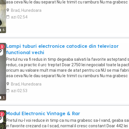
asa ceva Nu le dau separat Nu le trimit cu ramburs Nu ma grabesc 
vand deoarece ...
Brad, Hunedoara
azi 02:54
5
Lampi tuburi electronice catodice din televizor
3
functional vechi
Pretul nu va fi redus in timp degeaba salvati la favorite asteptand s
reduc, ca practic il urc treptat Doar 2750 lei negociabil toate la pac
oricum au valoare mult mai mare de atat pentru ca NU se mai fabr
asa ceva Nu le dau separat Nu le trimit cu ramburs Nu ma grabesc 
vand Rog nu mai ...
Brad, Hunedoara
azi 02:53
1
Modul Electronic Vintage & Rar
2
Pretul nu-l voi reduce in timp ca nu ma grabesc sa-l vand, geaba sa
in favorite crezand ca-l scad, normal il cresc constant Doar 442 lei