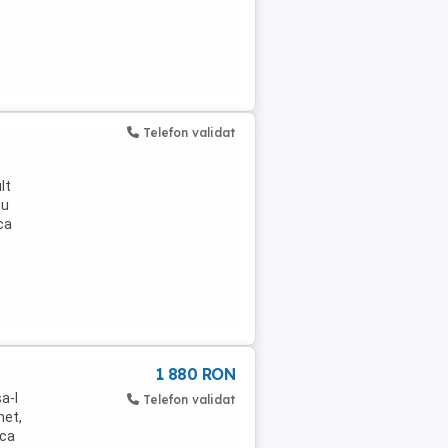
Telefon validat
lt
nu
ca
1 880 RON
a-l
Telefon validat
het,
ica