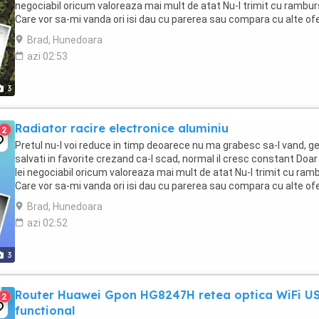
negociabil oricum valoreaza mai mult de atat Nu-l trimit cu rambur
Care vor sa-mi vanda ori isi dau cu parerea sau compara cu alte of
ignor si blochez Rog ...
Brad, Hunedoara
azi 02:53
3
Radiator racire electronice aluminiu
2
Pretul nu-l voi reduce in timp deoarece nu ma grabesc sa-l vand, g
salvati in favorite crezand ca-l scad, normal il cresc constant Doar
lei negociabil oricum valoreaza mai mult de atat Nu-l trimit cu ram
Care vor sa-mi vanda ori isi dau cu parerea sau compara cu alte of
ignor si blochez Rog ...
Brad, Hunedoara
azi 02:52
3
Router Huawei Gpon HG8247H retea optica WiFi U
2
functional