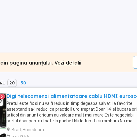
 din pagina anunțului.
Vezi detalii
nă:
20
50
Digi telecomenzi alimentatoare cablu HDMI eurosc
2
Pretul este fix si nu va fi redus in timp degeaba salvati la favorite
asteptand sa-l reduc, ca practic il urc treptat Doar 14 lei bucata or
articol din anunt oricum au valoare mult mai mare Este negociabil
pretul doar pentru toate la pachet Nu le trimit cu ramburs Nu ma
grabesc sa le vand deoarece ...
Brad, Hunedoara
azi 02:56