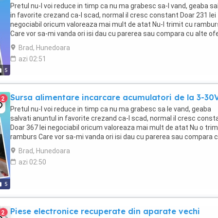
Pretul nu-l voi reduce in timp ca nu ma grabesc sa-l vand, geaba sa
in favorite crezand ca-l scad, normal il cresc constant Doar 231 lei
negociabil oricum valoreaza mai mult de atat Nu-l trimit cu rambur
Care vor sa-mi vanda ori isi dau cu parerea sau compara cu alte of
ignor si blochez Rog ...
Brad, Hunedoara
azi 02:51
5
Sursa alimentare incarcare acumulatori de la 3-30
2
Pretul nu-l voi reduce in timp ca nu ma grabesc sa le vand, geaba
salvati anuntul in favorite crezand ca-l scad, normal il cresc const
Doar 367 lei negociabil oricum valoreaza mai mult de atat Nu o trim
ramburs Care vor sa-mi vanda ori isi dau cu parerea sau compara 
alte oferte ignor si blochez Rog ...
Brad, Hunedoara
azi 02:50
5
Piese electronice recuperate din aparate vechi
2