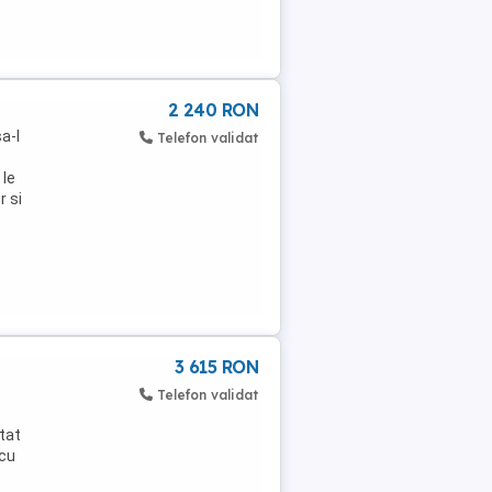
2 240 RON
a-l
Telefon validat
 le
r si
3 615 RON
Telefon validat
tat
 cu