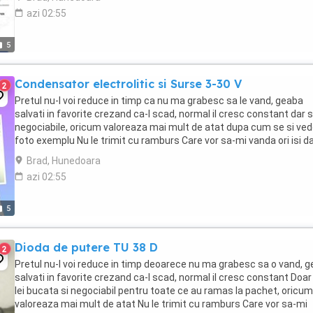
azi 02:55
5
Condensator electrolitic si Surse 3-30 V
2
Pretul nu-l voi reduce in timp ca nu ma grabesc sa le vand, geaba
salvati in favorite crezand ca-l scad, normal il cresc constant dar 
negociabile, oricum valoreaza mai mult de atat dupa cum se si ved
foto exemplu Nu le trimit cu ramburs Care vor sa-mi vanda ori isi d
parerea sau compara ...
Brad, Hunedoara
azi 02:55
5
Dioda de putere TU 38 D
2
Pretul nu-l voi reduce in timp deoarece nu ma grabesc sa o vand, 
salvati in favorite crezand ca-l scad, normal il cresc constant Doar
lei bucata si negociabil pentru toate ce au ramas la pachet, oricum
valoreaza mai mult de atat Nu le trimit cu ramburs Care vor sa-mi