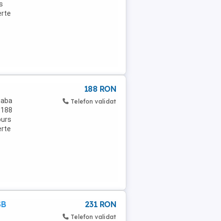
s
erte
188 RON
eaba
Telefon validat
 188
burs
erte
SB
231 RON
Telefon validat