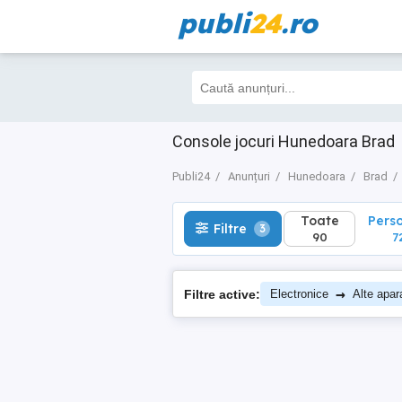
publi
24
.ro
Toate
Perso
Filtre
3
90
72
Console jocuri Hunedoara Brad
Publi24
Anunțuri
Hunedoara
Brad
Toate
Pers
Filtre
3
90
7
→
Filtre active:
Electronice
Alte apar