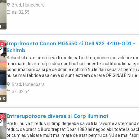
vanda ori isi dau cu parerea ...
Brad, Hunedoara
azi 02:55
1
Imprimanta Canon MG5350 si Dell 922 4410-OD1 -
2
Schimb
Schimbul este fix si nu va fi modificat in timp, oricum au valoare mu
mai mare de atat si produc continu bani aceste multifunctionale, 
consuma bani ca si pe ce doar le schimb Nu le dau separat pentru 
nu se mai fabrica asa ceva si sunt extrem de rare ORIGINALE Nu le
trimit cu ramburs Nu ma grabesc ...
Brad, Hunedoara
azi 02:54
5
Intrerupatoare diverse si Corp iluminat
2
Pretul nu va fi redus in timp degeaba salvati la favorite asteptand s
reduc, ca practic il urc treptat Doar 1880 lei negociabil toate la pac
oricum au valoare mult mai mare de atat pentru ca NU se mai fabr