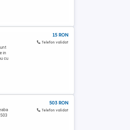
15 RON
Telefon validat
sunt
e in
au cu
503 RON
geaba
Telefon validat
 503