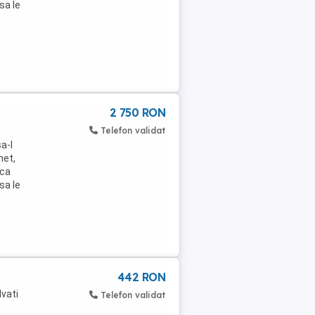
sa le
2 750 RON
Telefon validat
a-l
het,
ica
sa le
442 RON
lvati
Telefon validat