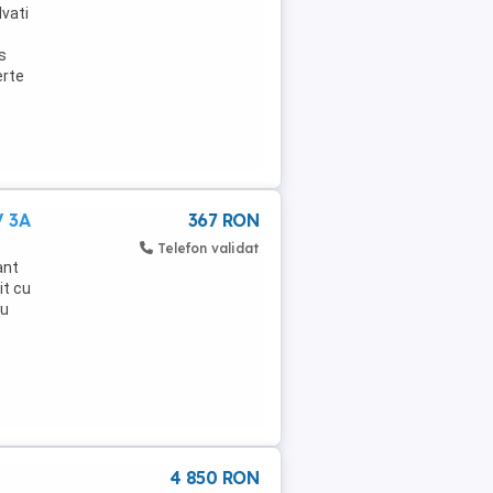
lvati
s
erte
V 3A
367 RON
Telefon validat
ant
it cu
cu
4 850 RON