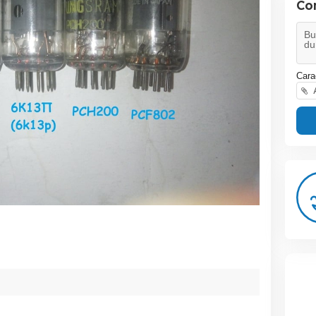
Co
Cara
A