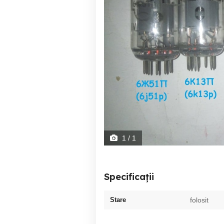
1
/ 1
Specificații
Stare
folosit