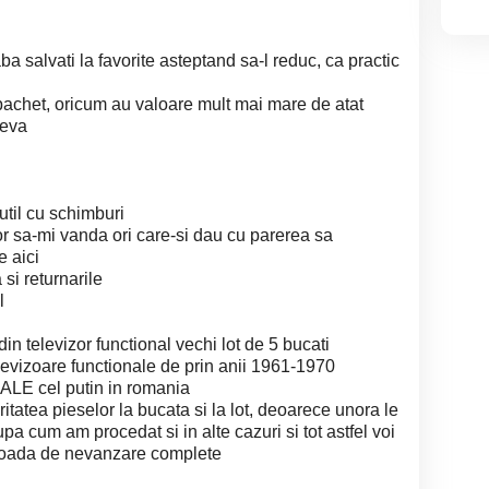
ba salvati la favorite asteptand sa-l reduc, ca practic
 pachet, oricum au valoare mult mai mare de atat
ceva
nutil cu schimburi
vor sa-mi vanda ori care-si dau cu parerea sa
e aici
si returnarile
l
in televizor functional vechi lot de 5 bucati
evizoare functionale de prin anii 1961-1970
ALE cel putin in romania
tatea pieselor la bucata si la lot, deoarece unora le
a cum am procedat si in alte cazuri si tot astfel voi
erioada de nevanzare complete