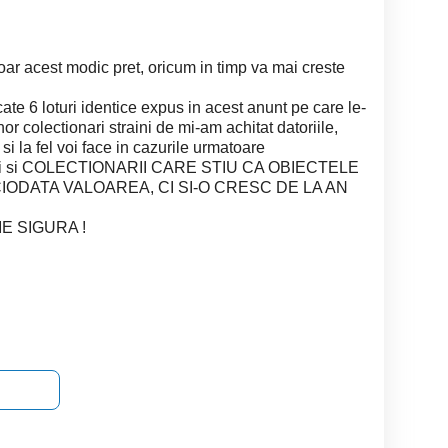
oar acest modic pret, oricum in timp va mai creste
ate 6 loturi identice expus in acest anunt pe care le-
or colectionari straini de mi-am achitat datoriile,
i la fel voi face in cazurile urmatoare
lgici si COLECTIONARII CARE STIU CA OBIECTELE
CIODATA VALOAREA, CI SI-O CRESC DE LA AN
E SIGURA !