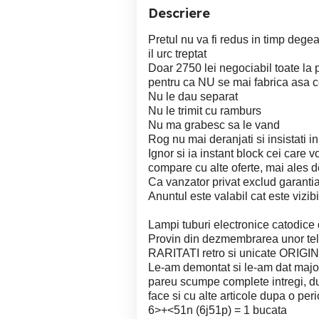
Descriere
Pretul nu va fi redus in timp degea
il urc treptat
Doar 2750 lei negociabil toate la
pentru ca NU se mai fabrica asa 
Nu le dau separat
Nu le trimit cu ramburs
Nu ma grabesc sa le vand
Rog nu mai deranjati si insistati i
Ignor si ia instant block cei care 
compare cu alte oferte, mai ales d
Ca vanzator privat exclud garantia 
Anuntul este valabil cat este vizibi
Lampi tuburi electronice catodice d
Provin din dezmembrarea unor tel
RARITATI retro si unicate ORIGIN
Le-am demontat si le-am dat majori
pareu scumpe complete intregi, dup
face si cu alte articole dupa o p
6>+<51n (6j51p) = 1 bucata