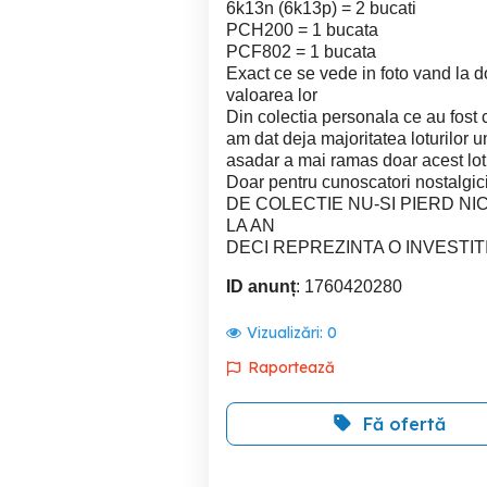
6k13n (6k13p) = 2 bucati
PCH200 = 1 bucata
PCF802 = 1 bucata
Exact ce se vede in foto vand la d
valoarea lor
Din colectia personala ce au fost c
am dat deja majoritatea loturilor un
asadar a mai ramas doar acest lot s
Doar pentru cunoscatori nosta
DE COLECTIE NU-SI PIERD NI
LA AN
DECI REPREZINTA O INVESTITI
ID anunț
: 1760420280
Vizualizări:
0
Raportează
Fă ofertă