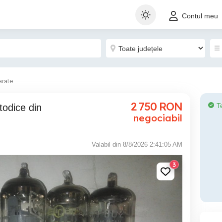
Contul meu
arate
2 750
RON
T
negociabil
Valabil din 8/8/2026 2:41:05 AM
3