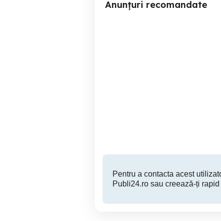
Anunțuri recomandate
Componente vechi si rare
Casti s
diode germaniu seleniu
pr
Brad
3,615 RON
Pentru a contacta acest utilizato
Publi24.ro sau creează-ți rapid