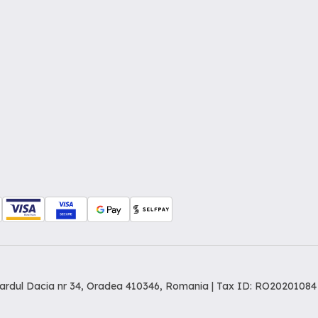
levardul Dacia nr 34, Oradea 410346, Romania | Tax ID: RO20201084