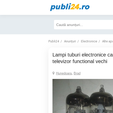
publi
24
.ro
Publi24
Anunțuri
Electronice
Alte ap
Lampi tuburi electronice catodice din
televizor functional vechi
Hunedoara
,
Brad