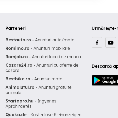
Parteneri
Urmărește-
Bestauto.ro
- Anunturi auto/moto
Romimo.ro
- Anunturi imobiliare
Romjob.ro
- Anunturi locuri de munca
Cazare24.ro
- Anunturi cu oferte de
Descarcă ap
cazare
Bestbike.ro
- Anunturi moto
Animalutul.ro
- Anunturi gratuite
animale
Startapro.hu
- Ingyenes
Apróhirdetés
Quoka.de
- Kostenlose Kleinanzeigen