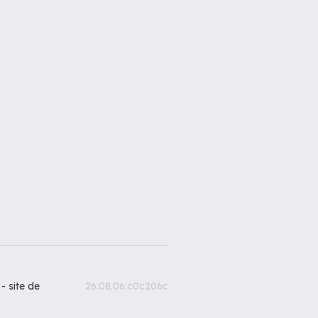
 -
site de
26.08.06.c0c206c