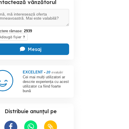
ntactează vânzătorul
ctere rămase:
2939
daugă fișier
?
Mesaj
EXCELENT
-
20
evaluări
Cei mai mulți utilizatori ar
descrie experiența cu acest
utilizator ca fiind foarte
bună
Distribuie anunțul pe