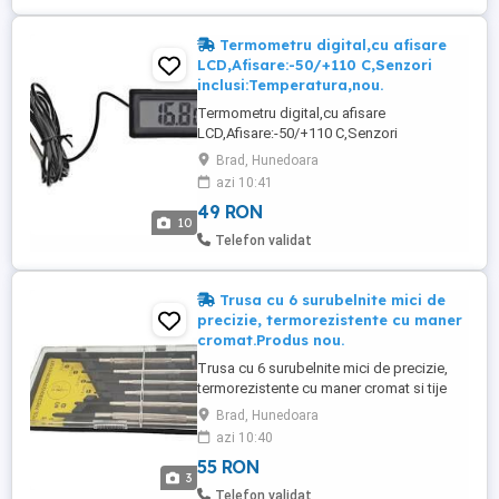
Ounce ...
Termometru digital,cu afisare
LCD,Afisare:-50/+110 C,Senzori
inclusi:Temperatura,nou.
Termometru digital,cu afisare
LCD,Afisare:-50/+110 C,Senzori
inclusi:Temperatura,nou. Este un
Brad, Hunedoara
instrument pentru monitorizarea
azi 10:41
temperaturii cu afisare LCD.Afiseaza in
49 RON
mod clar si direct temperatura in timp
10
real,doar in grade Celsius.Design
Telefon validat
compact si operare simpla.Se
alimenteaza cu 2 baterii tip ...
Trusa cu 6 surubelnite mici de
precizie, termorezistente cu maner
cromat.Produs nou.
Trusa cu 6 surubelnite mici de precizie,
termorezistente cu maner cromat si tije
inoxidabile. Contine:surubelnita cruce: 2
Brad, Hunedoara
buc (#1si #0) surubelnita dreapta :4 buc
azi 10:40
(1.4mm,2.0mm,2.4mm si 3.0mm).Produs
55 RON
nou.
3
Telefon validat