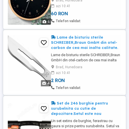
Brad, Hunedoara
azi 10:41
60 RON
Telefon validat
1
Lame de bisturiu sterile
SCHREIBER,Braun GmbH din otel-
carbon de cea mai inalta calitate.
Lame de bisturiu sterile SCHREIBER,Braun
GmbH din otel-carbon de cea mai inalta
calitate. Ambalate individual ȋn folie de
Brad, Hunedoara
aluminiu cu ȋnvelis special VPI (protectie
azi 10:41
ȋmpotriva ruginii) ce asigura o protectie
2 RON
sigura si corespunzatoare. Ambalaj
4
special, usor de deschis. Material: otel-
Telefon validat
carbon medical 1.1545 Valabilitate: ...
Set de 246 burghie pentru
surubelnita cu cutie de
depozitare.Setul este nou
Un set extins de burghie, ferastrau cu
gaura si prize pentru surubelnita. Setul va