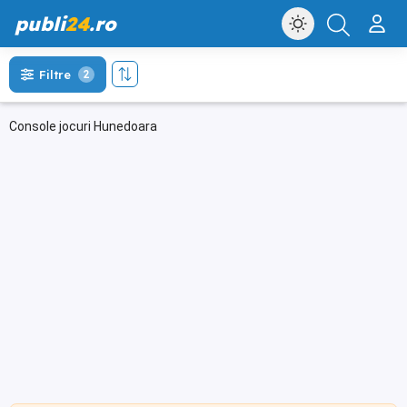
publi
24
.ro
Filtre
2
Console jocuri Hunedoara