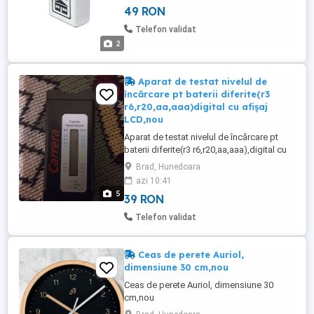
49 RON
bun impotriva soarecilor si a altor
rozatoare. Aparat antigandaci si
Telefon validat
antirozatoare- principiul de functionare:
2
Aparat ...
Aparat de testat nivelul de
încărcare pt baterii diferite(r3
r6,r20,aa,aaa)digital cu afișaj
LCD,nou
Aparat de testat nivelul de încărcare pt
baterii diferite(r3 r6,r20,aa,aaa),digital cu
afișaj LCD,nou.Functioneaza cu o baterie
Brad, Hunedoara
r3(aaa).Afișajul arata nivelul de încărcare a
azi 10:41
baterie.Produs în Germania.
5
39 RON
Telefon validat
Ceas de perete Auriol,
dimensiune 30 cm,nou
Ceas de perete Auriol, dimensiune 30
cm,nou