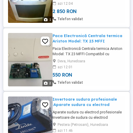
negociabil toate la pachet, oricum au
azi 12:04
valoare mult mai mare de atat Nu le dau
2 850 RON
separat Nu le trimit cu ramburs Nu ma
grabesc sa le vand deoarece sunt bine
Telefon validat
1
puse la conservare Ignor si ...
Paca Electronică Centrala termica
Ariston Model: TX 23 MFFI
Paca Electronică Centrala termica Ariston
Model: TX 23 MFFI Compatibil cu
următoarele modele: Ariston TX 23 MFFI
Deva, Hunedoara
Ariston TX 23 MI Ariston TX 27 MFFI (RO)
azi 12:01
PLACA ESTE NOUĂ ! Produs NOU.
550 RON
Telefon validat
2
Invertoare sudura profesionale
:Aparate sudura cu electrod
Aparate sudura cu electrod profesionale
Invertoare de sudura cu electrod
Pestera (Petrosani), Hunedoara
azi 11:46