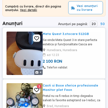
Vezi anunțuri
Cumpără cu livrare, direct din pagina
cu livrare
anunțului.
Vezi detalii
Anunțuri
20
50
Anunțuri pe pagină:
Meta Quest 3.stocare 512GB
Se vinde Meta Quest 3 in stare perfecta
estetica și funcționalitate Casca are
cumparat extra o curea de prindere care
Hunedoara, Hunedoara
are înglobat un acumulator.Aceasta este o
azi 12:23
curea de susținere ergonomică pentru
2 100 RON
casca Meta Quest 3 , care include o
baterie externă integrată de 12000 mAh
Telefon validat
pentru a prelungi timpul de joc.Iluminare ...
4
Casti si Boxe sferice profesionale
3
Monitor plat Feon
Pretul nu va fi redus in timp degeaba
salvati la favorite asteptand sa-l reduc, ca
practic il urc treptat Doar 2850 lei
Brad, Hunedoara