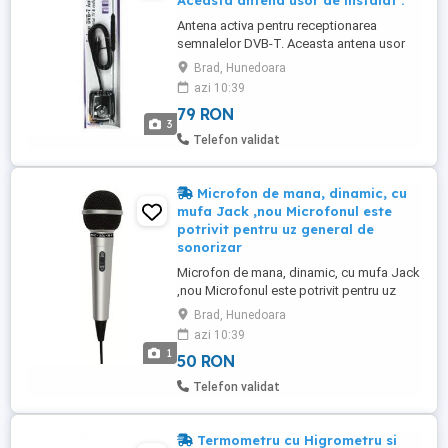
Aceasta antena usor de instalat .
Antena activa pentru receptionarea
semnalelor DVB-T. Aceasta antena usor
de instalat este potrivita pentru toate
Brad, Hunedoara
receptoarele DVB-T cu 5V 30 mA cu
azi 10:39
alimentare prin cablu HF. Gama de
79 RON
frecventa: 174~230/470~862 MHz Reglaj:
3
18 dB/15 dB.Produsul este nou,sigilat in
Telefon validat
ambalajul original
Microfon de mana, dinamic, cu
mufa Jack ,nou Microfonul este
potrivit pentru uz general de
sonorizar
Microfon de mana, dinamic, cu mufa Jack
,nou Microfonul este potrivit pentru uz
general de sonorizare, avand un model
Brad, Hunedoara
polar cardioid. Este usor datorita
azi 10:39
materialului ABS din care este
1
50 RON
confectionat manerul, si este prevazut cu
buton de pornire/oprire situat pe maner.
Telefon validat
Se conecteaza prin intermediul cablului ...
Termometru cu Higrometru si