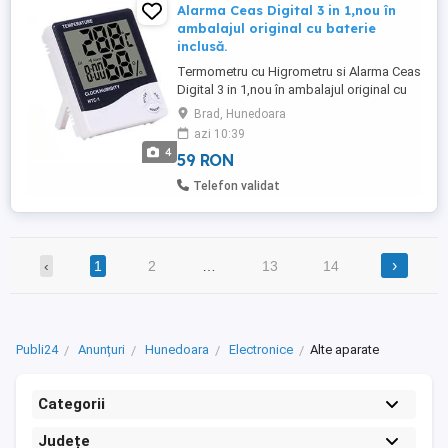
Alarma Ceas Digital 3 in 1,nou în
ambalajul original cu baterie
inclusă.
Termometru cu Higrometru si Alarma Ceas
Digital 3 in 1,nou în ambalajul original cu
baterie inclusă. Aparat multifunctional
Brad, Hunedoara
care masoara temperatura si umiditatea,
azi 10:39
pentru un climat sanatos. Totodata are
4
59 RON
functie de alarma si ceas. Higrometrul
retine in memorie umiditatea minima si
Telefon validat
umiditatea maxima din ...
›
‹
1
2
…
13
14
Publi24
Anunțuri
Hunedoara
Electronice
Alte aparate
Categorii
Județe