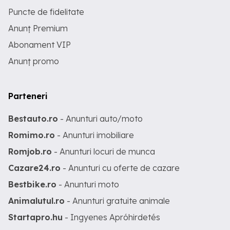
Puncte de fidelitate
Anunț Premium
Abonament VIP
Anunț promo
Parteneri
Bestauto.ro
- Anunturi auto/moto
Romimo.ro
- Anunturi imobiliare
Romjob.ro
- Anunturi locuri de munca
Cazare24.ro
- Anunturi cu oferte de cazare
Bestbike.ro
- Anunturi moto
Animalutul.ro
- Anunturi gratuite animale
Startapro.hu
- Ingyenes Apróhirdetés