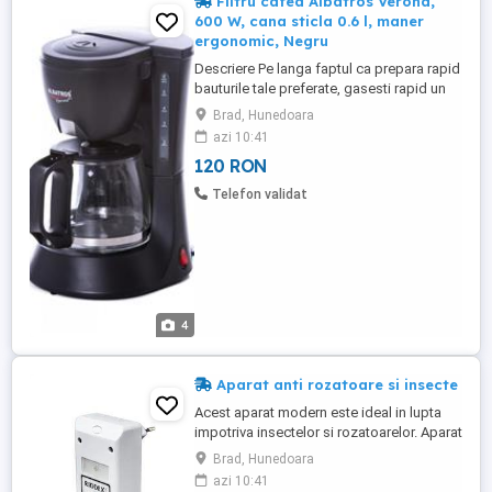
Filtru cafea Albatros Verona,
600 W, cana sticla 0.6 l, maner
ergonomic, Negru
Descriere Pe langa faptul ca prepara rapid
bauturile tale preferate, gasesti rapid un
loc in bucatarie pentru filtrul Albatros
Brad, Hunedoara
Verona. Si asta deoarece acesta se
azi 10:41
remarca printr-un design elegant, este
120 RON
extrem de compact si avand culoarea
neagra isi poate face loc in orice
Telefon validat
bucatarie moderna. Sistem antipicurare ...
4
Aparat anti rozatoare si insecte
Acest aparat modern este ideal in lupta
impotriva insectelor si rozatoarelor. Aparat
antigandaci si antirozatoare tine la
Brad, Hunedoara
distanta insecte neplacute: gandaci,
azi 10:41
muste, paianjeni, furnici, pureci dar este