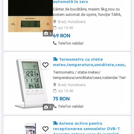
automată la zero
Cântar de bucătărie, maxim 5kg,nou cu
sistem automat de oprire, funcție TARA,
setare automată la zero și indicator pentru
Brad, Hunedoara
suprasarcină
azi 10:40
1
69 RON
Telefon validat
Termometru cu statie
meteo,temperatura,umiditate,ceas,cal
Termometru / statie meteo/
temperatura/umiditate/ceas/calendar Temperat
-20:+70C Acuratete temperatura : 1C Umiditate
Brad, Hunedoara
Acuratete umiditate : 5%RH Baterie : 1x AG10 (i
azi 10:40
pachet) Aparatul este nou în ambalajul original 
75 RON
producătorului
Telefon validat
2
Antena activa pentru
receptionarea semnalelor DVB-T.