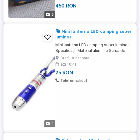
450 RON
5
Mini lanterna LED camping super
luminos
Mini lanterna LED camping super luminos
Specificații: Material aluminiu Sursa de
lumină: LED COB Lumeni: 800lm Culoare
Brad, Hunedoara
lumină: alb Baterie: baterie AAA Tipul de
azi 10:41
comutare: clic pe coadă
25 RON
Telefon validat
4