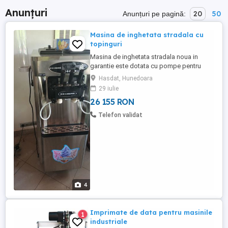
Anunțuri
20
50
Anunțuri pe pagină:
Masina de inghetata stradala cu
topinguri
Masina de inghetata stradala noua in
garantie este dotata cu pompe pentru
topinguri agitator in cuve garantie 1 an
Hasdat, Hunedoara
factura fiscala
29 iulie
26 155 RON
Telefon validat
4
Imprimate de data pentru masinile
1
industriale