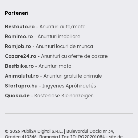
Parteneri
Bestauto.ro
- Anunturi auto/moto
Romimo.ro
- Anunturi imobiliare
Romjob.ro
- Anunturi locuri de munca
Cazare24.ro
- Anunturi cu oferte de cazare
Bestbike.ro
- Anunturi moto
Animalutul.ro
- Anunturi gratuite animale
Startapro.hu
- Ingyenes Apróhirdetés
Quoka.de
- Kostenlose Kleinanzeigen
© 2026 Publi24 Digital S.R.L. | Bulevardul Dacia nr 34,
Oradea 410346, Romania | Tax ID: RO20201084 -
site de