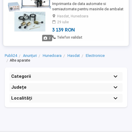
Imprimanta de data automate si
semiautomate pentru masinile de ambalat
verticale si orizontale
Hasdat, Hunedoara
29 iulie
3 139 RON
Telefon validat
2
Publi24
Anunțuri
Hunedoara
Hasdat
Electronice
Alte aparate
Categorii
Județe
Localități