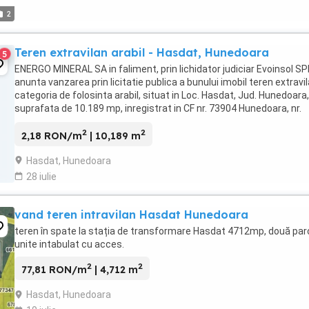
2
Teren extravilan arabil - Hasdat, Hunedoara
5
ENERGO MINERAL SA in faliment, prin lichidator judiciar Evoinsol SP
anunta vanzarea prin licitatie publica a bunului imobil teren extravi
categoria de folosinta arabil, situat in Loc. Hasdat, Jud. Hunedoara,
suprafata de 10.189 mp, inregistrat in CF nr. 73904 Hunedoara, nr.
cadastral 73904, ...
2
2
2,18 RON/m
| 10,189 m
Hasdat, Hunedoara
28 iulie
vand teren intravilan Hasdat Hunedoara
teren în spate la stația de transformare Hasdat 4712mp, două par
unite intabulat cu acces.
2
2
77,81 RON/m
| 4,712 m
Hasdat, Hunedoara