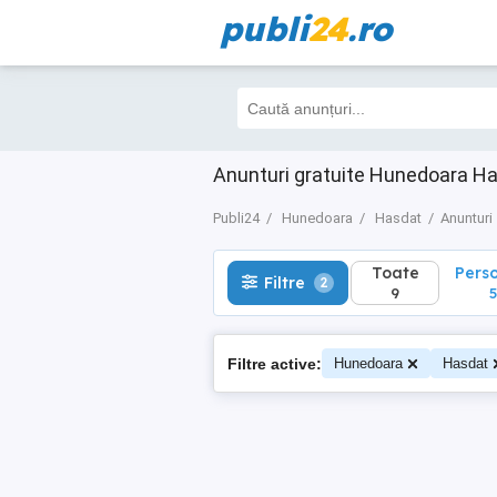
publi
24
.ro
Toate
Perso
Filtre
2
9
5
Anunturi gratuite Hunedoara H
Publi24
Hunedoara
Hasdat
Anunturi
Toate
Pers
Filtre
2
9
5
Filtre active:
Hunedoara
Hasdat