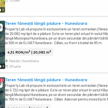
10 iulie
2
Teren fâneaţă lângă pădure - Hunedoara
Property Lab vă propune în exclusivitate un teren extravilan (fânea
de 20.082 mp lipit de o pădure. Este un teren plat situat în satul Hă
lângă Municipiul Hunedoara, pe un drum secundar din pământ bătă
la 500 m de DJ 687 Hunedoara - Călan, cu front stradal de 85 m.
Adecvat pentru investiţii ...
2
2
6,51 RON/m
| 20,082 m
Hasdat, Hunedoara
3
29 iunie
Teren fâneaţă lângă pădure - Hunedoara
1
Property Lab vă propune în exclusivitate un teren extravilan (fânea
de 5.722 mp lipit de o pădure. Este un teren plat situat în satul Hăş
lângă Municipiul Hunedoara, pe un drum secundar din pământ bătă
la 700 m de DJ 687 Hunedoara - Călan. Adecvat pentru investiţii în 
forestier, livadă ...
2
2