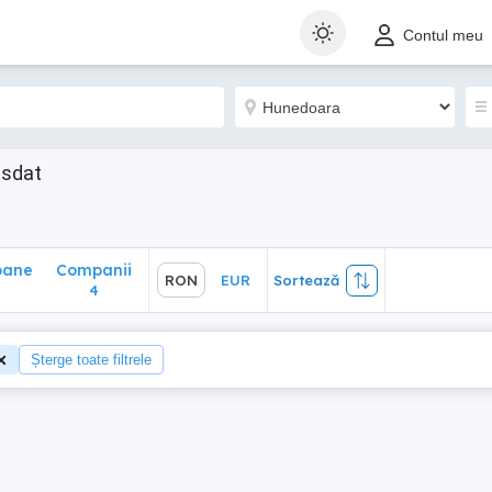
ane
Companii
RON
EUR
Sortează
Contul meu
4
asdat
oane
Companii
RON
EUR
Sortează
4
Șterge toate filtrele