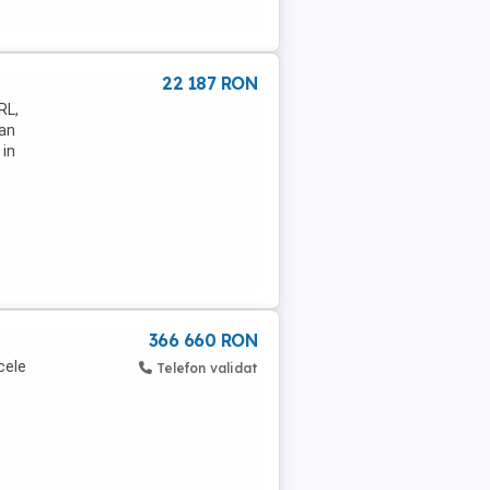
22 187 RON
RL,
lan
 in
366 660 RON
cele
Telefon validat