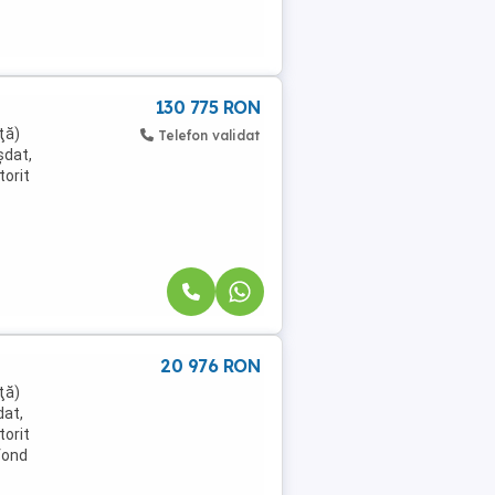
130 775 RON
ţă)
Telefon validat
şdat,
torit
20 976 RON
ţă)
dat,
torit
fond