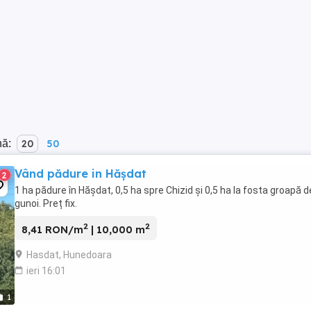
nă:
20
50
Vând pădure in Hășdat
2
1 ha pădure în Hășdat, 0,5 ha spre Chizid și 0,5 ha la fosta groapă d
gunoi. Preț fix.
2
2
8,41 RON/m
| 10,000 m
Hasdat, Hunedoara
ieri 16:01
1