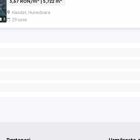
3,67 RON/m
| 5,722 m
Hasdat, Hunedoara
3
29 iunie
Parteneri
Urmărește-