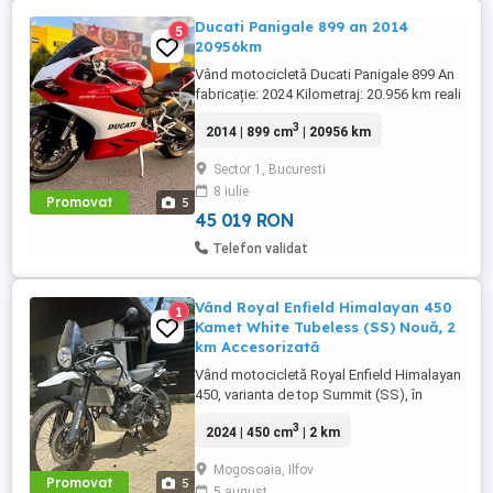
Ducati Panigale 899 an 2014
5
20956km
Vând motocicletă Ducati Panigale 899 An
fabricație: 2024 Kilometraj: 20.956 km reali
Accept verificare service. Motocicleta se
3
2014 | 899 cm
| 20956 km
află în stare foarte bună, funcționează
impecabil, întreținută corespunzător.
Sector 1, Bucuresti
Detalii suplimentare la telefon Preț
8 iulie
discutabil la fața locului
Promovat
5
45 019 RON
Telefon validat
Vând Royal Enfield Himalayan 450
1
Kamet White Tubeless (SS) Nouă, 2
km Accesorizată
Vând motocicletă Royal Enfield Himalayan
450, varianta de top Summit (SS), în
culoarea Kamet White, dotată din fabrică
3
2024 | 450 cm
| 2 km
cu jante Tubeless. Motocicleta este
practic nouă, neutilizată (2 km). A fost
Mogosoaia, Ilfov
fabricată în octombrie 2024 și
Promovat
5
5 august