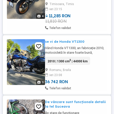
Timisoara, Timis
ieri 23:15
11,285 RON
4
11,810 RON
Telefon validat
se vi de Honda VT1300
Vând Honda VT1300, an fabricație 2010,
motocicletă în stare foarte bună,
întreținută corespunzător și gata de
3
2010 | 1300 cm
| 44000 km
sezon. Motor V-Twin 1312 cm , injecție
Transmisie pe cardan Cutie 5 trepte Putere
Romanu, Braila
aprox. 74 CP Confort excelent la drum lung
ieri 23:08
Sunet și aspect specific cruiser chopper
Pornire la sfert, funcționează ...
36 742 RON
5
Telefon validat
De vânzare sunt funcționale detalii
la tel Suceava
Ân stare de funcționare