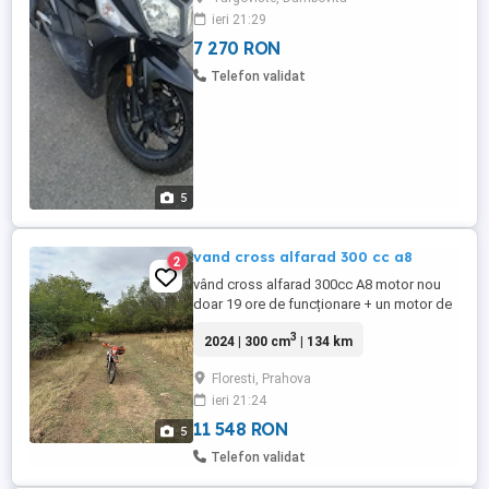
tehnică: Motorul funcționează perfect
ieri 21:29
(consumul de ulei aproximativ 25ml
100km nu mai mult!, normal pentru ...
7 270 RON
Telefon validat
5
vand cross alfarad 300 cc a8
2
vând cross alfarad 300cc A8 motor nou
doar 19 ore de funcționare + un motor de
piese + amortizoare față rezervă . preț
3
2024 | 300 cm
| 134 km
2200 de euro ușor negociabil. nr telefon .
Floresti, Prahova
ieri 21:24
11 548 RON
5
Telefon validat