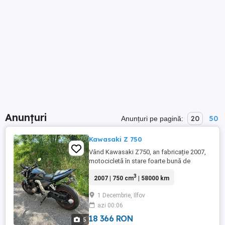
Anunțuri
20
50
Anunțuri pe pagină:
Kawasaki Z 750
Vând Kawasaki Z750, an fabricație 2007,
motocicletă în stare foarte bună de
funcționare, întreținută corespunzător și
3
2007 | 750 cm
| 58000 km
pregătită de sezon. Toba sport MIVV
omologată (sunet plăcut, fără modificări
1 Decembrie, Ilfov
improvizate) Ofer și toba originală
azi 00:06
Kawasaki Suport de număr original inclus
Motorul funcționează impecabil, ...
18 366 RON
5