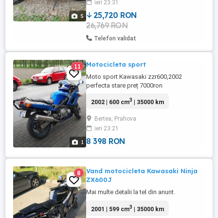
ieri 23:31
25,720 RON
5
26,769 RON
Telefon validat
Motocicleta sport
11
Moto sport Kawasaki zzr600,2002
perfecta stare preț 7000ron
3
2002 | 600 cm
| 35000 km
Bertea, Prahova
ieri 23:21
8 398 RON
1
Vand motocicleta Kawasaki Ninja
8
ZX600J
Mai multe detalii la tel din anunt.
3
2001 | 599 cm
| 35000 km