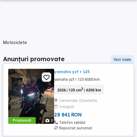
Motociclete
Anunțuri promovate
Vezi toate
yamaha yzf r 125
yamaha yzf r 125 6000 km
3
2026 | 125 cm
| 6200 km
Cernavoda, Constanta
4 august
28 841 RON
Promovat
3
Telefon validat
Repostat automat