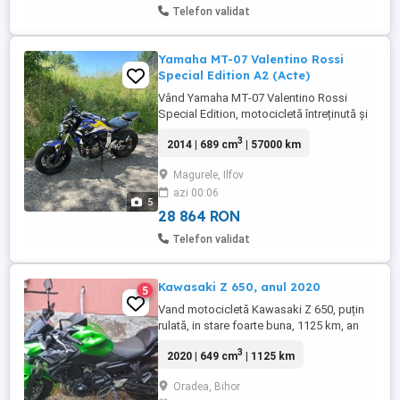
Telefon validat
Yamaha MT-07 Valentino Rossi
Special Edition A2 (Acte)
Vând Yamaha MT-07 Valentino Rossi
Special Edition, motocicletă întreținută și
pregătită de sezon. Motor foarte fiabil și
3
2014 | 689 cm
| 57000 km
ideal atât pentru A2, cât și pentru
categoria A. Tobă VIVM + tobă originală
Magurele, Ilfov
cu acte carte pentru omologare Se poate
azi 00:06
conduce cu A2 Revizie făcută recent Ulei
5
schimbat Lanț + pinioane ...
28 864 RON
Telefon validat
Kawasaki Z 650, anul 2020
5
Vand motocicletă Kawasaki Z 650, puțin
rulată, in stare foarte buna, 1125 km, an
fabricație 2020, înmatriculată
3
2020 | 649 cm
| 1125 km
Oradea, Bihor