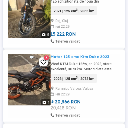
125,achizitionata de noua din
reprezentanta in mai 2024.Kilometraj
3
2021 | 125 cm
| 2865 km
2865,unic proprietar.Motocicleta este
impecabila.Bonus o geaca moto. Pret fix!
Dej, Cluj
ieri 22:29
15 222 RON
5
Telefon validat
Motor 125 cmc Ktm Duke 2023
3
Vând KTM Duke 125w, an 2023, stare
excelentă, 3073 km. Motocicleta este
ideală pentru începători sau pentru oraș.
3
2023 | 125 cm
| 3073 km
Fără daune, lovituri!
Ramnicu Valcea, Valcea
ieri 22:29
20,366 RON
3
20,418 RON
Telefon validat