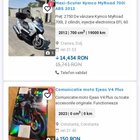
Maxi-Scuter Kymco MyRoad 700i
2
ABS 2012
Preț: 2750 De vânzare Kymco MyRoad
700i, 2 cilindri, injecție electronica EFI, 60
Cp, an de fabricație 2012, cutie automată
3
2012 | 700 cm
| 19000 km
CVT, ABS Bosch, suspensie reglabila
electric, priză 12V, Topcase, frână de
Craiova, Dolj
parcare etc. Import recent Austria, În stare
ieri 21:53
foarte bună tehnic si estetic, uzura
5
normală vârstei, ...
14,434 RON
15,741 RON
Telefon validat
Comunicatie moto Ejeas V4 Plus
1
Comunicatie moto Ejeas V4 Plus cu toate
accesoriile originale. Functioneaza
excelent, eu am trecut (pentru grupul meu)
3
2023 | 0 cm
| 0 km
la alt model. Putin uzat normal Nu fac
schimburi.
Constanta, Constanta
ieri 21:40
150 RON
3