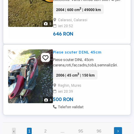
2004, injecție) o motocicletă complet
3
2004 | 600 cm
| 49000 km
echilibrată între sport și confort, ideală
atât pentru oraș, cât și pentru drumuri
Calarasi, Calarasi
lungi. Motor 600cc, 4 cilindri, 110 CP trage
5
ieri 20:52
impecabil Cutie de viteze precisă,
ambreiaj ...
646 RON
Piese scuter DINL 45cm
Piese scuter DINL 45cm
carena,roti,far,cadru,tobă,semnalizări.
3
2006 | 45 cm
| 150 km
Reghin, Mures
ieri 20:39
500 RON
6
Telefon validat
›
‹
1
2
…
95
96