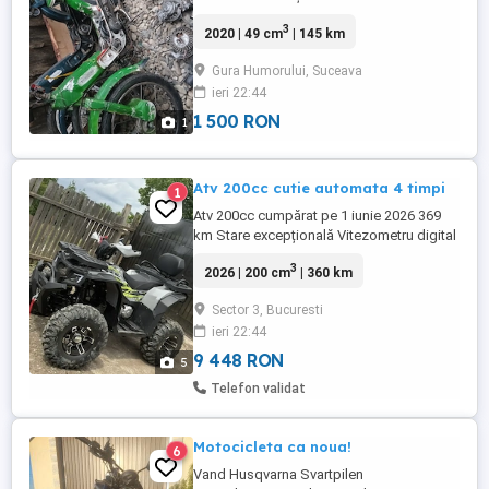
3
2020 | 49 cm
| 145 km
Gura Humorului, Suceava
ieri 22:44
1 500 RON
1
Atv 200cc cutie automata 4 timpi
1
Atv 200cc cumpărat pe 1 iunie 2026 369
km Stare excepțională Vitezometru digital
Pornire electrică Troliu față electric
3
2026 | 200 cm
| 360 km
Proiectare led Preț 1800
Sector 3, Bucuresti
ieri 22:44
9 448 RON
5
Telefon validat
Motocicleta ca noua!
6
Vand Husqvarna Svartpilen