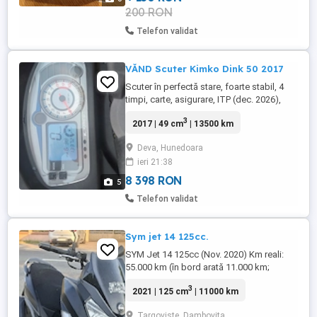
200 RON
Telefon validat
VĂND Scuter Kimko Dink 50 2017
Scuter în perfectă stare, foarte stabil, 4
timpi, carte, asigurare, ITP (dec. 2026),
fără reparații. Schimburi consumabile la
3
2017 | 49 cm
| 13500 km
timp. Carte service la zi.
Deva, Hunedoara
ieri 21:38
8 398 RON
5
Telefon validat
Sym jet 14 125cc.
SYM Jet 14 125cc (Nov. 2020) Km reali:
55.000 km (în bord arată 11.000 km;
bordul sa dat singur pe 0 acum 3 ani la
3
2021 | 125 cm
| 11000 km
schimbarea bateriei). Primii 2 ani și
jumătate a rulat 70% în regim Glovo. Stare
Targoviste, Dambovita