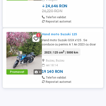
achiziționată din reprezentanță în aprilie
2025. Se află în stare absolut ...
24,646 RON
26,220 RON
Telefon validat
Repostat automat
Vand moto Suzuki 125
1
Vand moto Suzuki GSX x125 . Se
conduce cu permis A 1 An 2023 cu doar
5000km Stare impecabila , fara cazaturi
3
2023 | 125 cm
| 5000 km
ITP valabil pana in noiembrie 2027 Revizii
si schimb de ulei in service autorizat
Buzau, Buzau
ieri 18:14
19 140 RON
Promovat
4
Telefon validat
Repostat automat