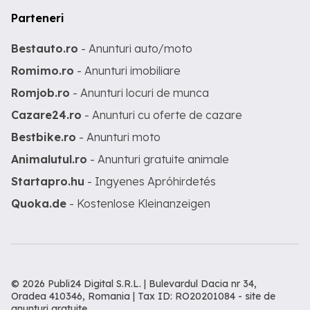
Parteneri
Bestauto.ro
- Anunturi auto/moto
Romimo.ro
- Anunturi imobiliare
Romjob.ro
- Anunturi locuri de munca
Cazare24.ro
- Anunturi cu oferte de cazare
Bestbike.ro
- Anunturi moto
Animalutul.ro
- Anunturi gratuite animale
Startapro.hu
- Ingyenes Apróhirdetés
Quoka.de
- Kostenlose Kleinanzeigen
© 2026 Publi24 Digital S.R.L. | Bulevardul Dacia nr 34,
Oradea 410346, Romania | Tax ID: RO20201084 -
site de
anunturi gratuite