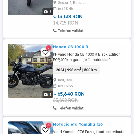
Sector 4, Bucuresti
plăcuțele de frână.
ieri 18:46
5
13,138 RON
14,715 RON
Telefon validat
Honda CB 1000 R
2
PF vând Honda CB 1000 R Black Edition
FOP,400km,garanție, înmatriculată
2024,achiziționată Honda România,extra
3
2024 | 998 cm
| 500 km
evacuare akrapovic+evacuarea originală
nouă,crashpaduri,stand,parbriz,folie PPF
Iasi, Iasi
far și diplay...preț achiziție cu accesorii
ieri 16:55
16700 .Nu deranjați inutil!
65,640 RON
5
65,692 RON
Telefon validat
Motocicleta Yamaha fz6
4
Vand Yamaha FZ6 Fazer, foarte intretinuta