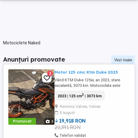
Motociclete Naked
Anunțuri promovate
Vezi toate
Motor 125 cmc Ktm Duke 2023
3
Vând KTM Duke 125w, an 2023, stare
excelentă, 3073 km. Motocicleta este
ideală pentru începători sau pentru oraș.
3
2023 | 125 cm
| 3073 km
Fără daune, lovituri!
Ramnicu Valcea, Valcea
8 august
19,918 RON
Promovat
3
20,391 RON
Telefon validat