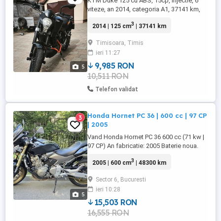
KTM Duke 125 cu ABS, 15cp, injectie, 6
viteze, an 2014, categoria A1, 37141 km,
protectii motor, stare buna, functioneaza
3
2014 | 125 cm
| 37141 km
perfect, furca servisata de curand, bujia
schimbată, frane ok, lant stare buna. O
Timisoara, Timis
motocicleta usoara, agila, economica si
ieri 11:27
usor de condus, ideala pentru naveta si
incepatori.
9,985 RON
5
10,511 RON
Telefon validat
Honda Hornet PC 36 | 600 cc | 97 CP
3
| 2005
Vand Honda Hornet PC 36 600 cc (71 kw |
97 CP) An fabricatie: 2005 Baterie noua.
Servisata in toamna lui 2025, n-am mai
3
2005 | 600 cm
| 48300 km
mers cu ea de atunci. Motocicleta tinuta
permanent in garaj. Nu a fost accidentata
Sector 6, Bucuresti
niciodata. Este intr-o stare impecabila,
ieri 10:28
atat tehnic, cat si estetic. ITP valabil pana
5
in 08.2027. Mai ...
15,503 RON
16,555 RON