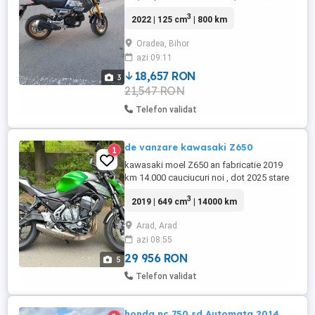
înmatriculării 08.2023,cu rodajul
3
2022 | 125 cm
| 800 km
făcut,schimbul de ulei făcut după
rodaj,acumulator nou 2025,culoarea
Oradea, Bihor
gri,km 800, Motocicleta este în garanție
azi 09:11
până la limita a 200.000 km. Nu prezintă
nici o zgârieturi,motocicleta este
18,657 RON
3
intactă,vă ...
21,547 RON
Telefon validat
de vanzare kawasaki Z650
1
kawasaki moel Z650 an fabricatie 2019
km 14.000 cauciucuri noi , dot 2025 stare
perfecta de functionare , ulei schimbat ,
3
2019 | 649 cm
| 14000 km
discuri si placute noi RAR efectuat in
vederea inmatricularii protectie motor fata
Arad, Arad
spate
azi 08:55
29 956 RON
5
Telefon validat
honda nc 750 sd Automata 2014