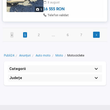
8 august
voltmetru, încălzire manșoane, parbriz
înălțat, ...
16 555 RON
5
Telefon validat
›
‹
1
2
…
6
7
Publi24
Anunțuri
Auto moto
Moto
Motociclete
Categorii
Județe