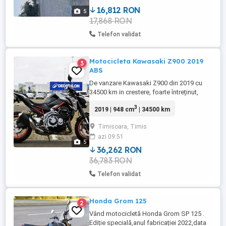
k&n, ...
16,812 RON
5
17,868 RON
Telefon validat
Motocicleta Kawasaki Z900 2019
3
ABS
De vanzare Kawasaki Z900 din 2019 cu
34500 km in crestere, foarte întreținut,
arata si functioneaza impecabil. Nu a avut
3
2019 | 948 cm
| 34500 km
vreodata nicio problema (istoric service
cu schimburile de placute, bujii, lant,
Timisoara, Timis
baterie, ulei, filtre etc) Cumparata din RO
azi 09:51
de noua, primul proprietar, inmatriculata
5
Folosita peste ...
36,262 RON
36,783 RON
Telefon validat
Honda Grom 125
2
Vând motocicletă Honda Grom SP 125 .
Ediție specială,anul fabricației 2022,data