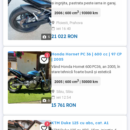
si ingrijita, pastrata peste iarna in garaj.
Ideala pentru incepatori, confortabila
3
2006 | 600 cm
| 93000 km
pentru plimbari lungi. *Unic Proprietar in
țara *Anvelope noi fata+spate inlocuite in
Ploiesti, Prahova
februarie 2025! *Kit lant nou unlocuit in
ieri 16:40
februarie 2025! Revizie completa inclusiv
placute ...
21 022 RON
5
Honda Hornet PC 36 | 600 cc | 97 CP
1
| 2005
Vând Honda Hornet 600 PC36, an 2005, în
stare tehnică foarte bună și estetică
excelentă. Motocicleta are 56.000 km și a
3
2005 | 600 cm
| 50000 km
fost întreținută cu atenție, fiind pregătită
de sezon fără investiții necesare. Dotări și
Sibiu, Sibiu
avantaje: * Tobă sport cu sunet plăcut și
ieri 12:54
pops and bangs * Crash pad-uri montate
5
pentru ...
15 761 RON
KTM Duke 125 cu abs, cat. A1
7