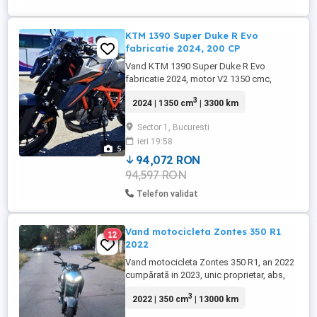
KTM 1390 Super Duke R Evo
fabricatie 2024, 200 CP
Vand KTM 1390 Super Duke R Evo
fabricatie 2024, motor V2 1350 cmc,
Stage 1, 200 CP Serie sasiu:
3
2024 | 1350 cm
| 3300 km
VBKV39400RM902289 Prima inmatriculare
15.11.2024, rulaj 3.300 km in crestere.
Sector 1, Bucuresti
Motocicleta a fost intretinuta foarte bine,
ieri 19:58
servisata la timp. Prima revizie a fost
5
efectuata in martie 2024, la 1000 km.
94,072 RON
Ultima ...
94,597 RON
Telefon validat
Vand motocicleta Zontes 350 R1
12
2022
Vand motocicleta Zontes 350 R1, an 2022
cumpărată in 2023, unic proprietar, abs,
bord digital, keyless, 13000 km in
3
2022 | 350 cm
| 13000 km
creștere. Perfectă pentru un începător
categoria A2. Ar trebui schimbate