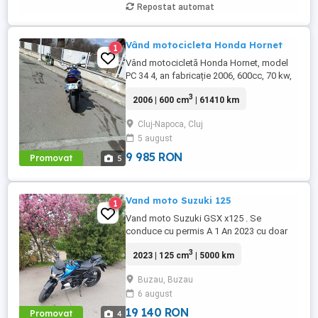
Repostat automat
Vând motocicleta Honda Hornet
1
Vând motocicletă Honda Hornet, model
PC 34 4, an fabricație 2006, 600cc, 70 kw,
98 cp, inspecție tehnică valabilă până în
3
2006 | 600 cm
| 61410 km
august 2027 . Preț 1900 euro
Cluj-Napoca, Cluj
5 august
9 985 RON
Promovat
5
Vand moto Suzuki 125
1
Vand moto Suzuki GSX x125 . Se
conduce cu permis A 1 An 2023 cu doar
5000km Stare impecabila , fara cazaturi
3
2023 | 125 cm
| 5000 km
ITP valabil pana in noiembrie 2027 Revizii
si schimb de ulei in service autorizat
Buzau, Buzau
6 august
19 140 RON
Promovat
4