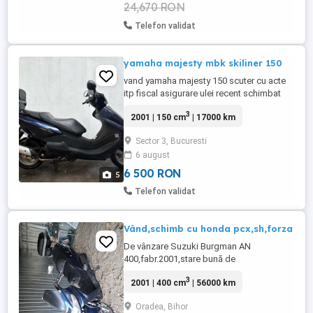
24,670 RON
Telefon validat
yamaha majesty mbk skiliner 150
vand yamaha majesty 150 scuter cu acte
itp fiscal asigurare ulei recent schimbat
merge foarte bine
3
2001 | 150 cm
| 17000 km
Sector 3, Bucuresti
6 august
6 500 RON
5
Telefon validat
Vând,schimb cu honda pcx,sh,forza
De vânzare Suzuki Burgman AN
400,fabr.2001,stare bună de
functionare,baterie nouă,schimb ulei
3
2001 | 400 cm
| 56000 km
efectuat,55000km,acte la zi,se vinde doar
cu transcriere,eventual schimb cu honda
Oradea, Bihor
pcx,sh,forza,ofer diferenta.Mai multe info