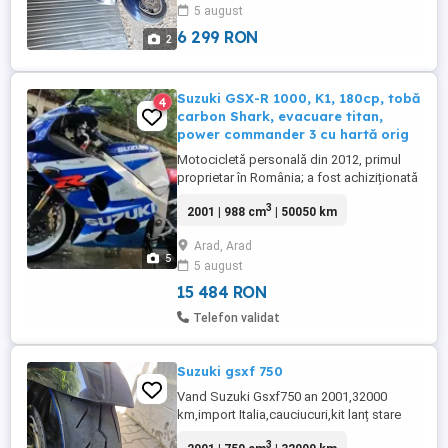
5 august
la tel.
6 299 RON
2
Suzuki GSX-R 1000, K1, 180cp, tobă
4
carbon Shark, evacuare titan,
power commander 3 cu hartă orig
Motocicletă personală din 2012, primul
proprietar în România; a fost achiziționată
din Ungaria (de la proprietarul inițial la
3
2001 | 988 cm
| 50050 km
19.000 Km)! Aproximativ 180 cai putere
(stock este de 160CP la care se adaugă
Arad, Arad
modificările de mai jos); din punct de
5
5 august
vedere mecanic merge foarte bine, nu
necesită investiții ...
15 484 RON
Telefon validat
Suzuki gsxf 750
Vand Suzuki Gsxf750 an 2001,32000
km,import Italia,cauciucuri,kit lanț stare
foarte buna,consumabile
3