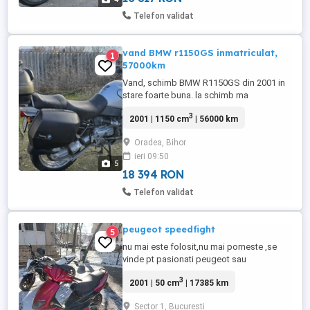
Telefon validat
vand BMW r1150GS inmatriculat,
1
57000km
Vand, schimb BMW R1150GS din 2001 in
stare foarte buna. la schimb ma
intereseaza duba sau masina break, dar si
3
2001 | 1150 cm
| 56000 km
alt motor, depinde de oferta. are carena
unicat facuta la comanda la un dealer
Oradea, Bihor
autorizat din germania, asa a fost
ieri 09:50
cumparata de noua. Sunt primul proprietar
5
in tara, a avut 1 singur proprietar ...
18 394 RON
Telefon validat
peugeot speedfight
5
nu mai este folosit,nu mai porneste ,se
vinde pt pasionati peugeot sau
dezmembrari.nu are acte.
3
2001 | 50 cm
| 17385 km
Sector 1, Bucuresti