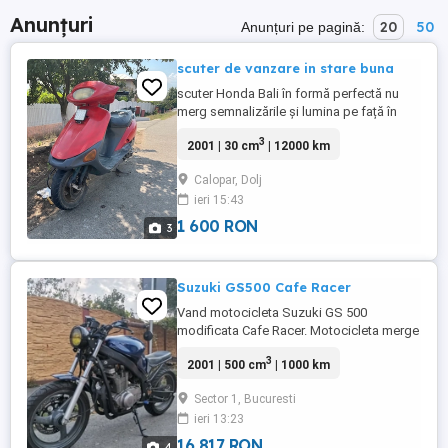
Anunțuri
20
50
Anunțuri pe pagină:
scuter de vanzare in stare buna
scuter Honda Bali în formă perfectă nu
merg semnalizările și lumina pe față în
rest nicio problemă
3
2001 | 30 cm
| 12000 km
Calopar, Dolj
ieri 15:43
1 600 RON
3
Suzuki GS500 Cafe Racer
Vand motocicleta Suzuki GS 500
modificata Cafe Racer. Motocicleta merge
si arata foarte bine Cadrul, rezervorul,
3
2001 | 500 cm
| 1000 km
aripa, cricul au fost sablate si vopsite
electrostatic S au schimbat, refacut
Sector 1, Bucuresti
urmatoarele : -kit lant + pinioane +bucse
ieri 13:23
pinion roata spate noi -toti rulmentii noi -
placute frana noi -cauciucuri ...
16 817 RON
4