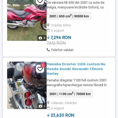
De vânzare Nt 650 din 2001 cu acte de
Belgia, manșoane încălzite Oxford, cu
cauciucuri Michelin Road Dot 2023 ca noi.
3
2001 | 650 cm
| 90000 km
Oradea, Bihor
6 august
7,296 RON
5
7,611 RON
Telefon validat
Yamaha Drastar 1100 custom.Nu
1
Honda Suzuki Kavasaki Cfmoto
Harley
Yamaha dragstar 1100 full custom 2001
aerografie hipercharger revizie făcută în
martie 2026, itp valabil iulie 2028, fiscal .
3
2001 | 1100 cm
| 70000 km
Menționat în carte : Nu necesita
omologare pentru customizare!!!
Calarasi, Calarasi
5
6 august
23,620 RON