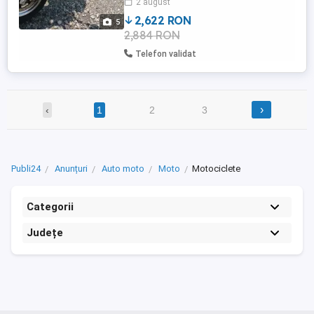
2 august
2,622 RON
5
2,884 RON
Telefon validat
›
‹
1
2
3
Publi24
Anunțuri
Auto moto
Moto
Motociclete
Categorii
Județe