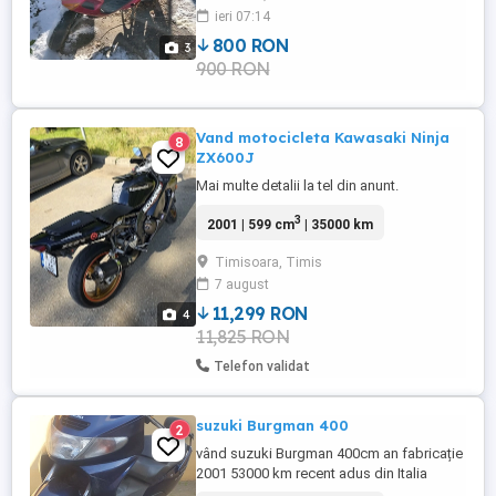
ieri 07:14
800 RON
3
900 RON
Vand motocicleta Kawasaki Ninja
8
ZX600J
Mai multe detalii la tel din anunt.
3
2001 | 599 cm
| 35000 km
Timisoara, Timis
7 august
11,299 RON
4
11,825 RON
Telefon validat
suzuki Burgman 400
2
vând suzuki Burgman 400cm an fabricație
2001 53000 km recent adus din Italia
funcționează perfect!