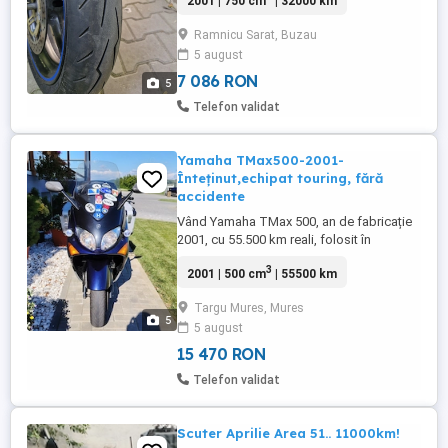
2001 | 750 cm
| 32000 km
schimbate,înmatriculat,fiscal
Ramnicu Sarat, Buzau
5 august
7 086 RON
5
Telefon validat
Yamaha TMax500-2001-
Înteținut,echipat touring, fără
accidente
Vând Yamaha TMax 500, an de fabricație
2001, cu 55.500 km reali, folosit în
principal pentru ture lungi, nu pentru trafic
3
2001 | 500 cm
| 55500 km
urban intens. Date generale: - An fabricație
2001 - Kilometraj: 55.500 km reali - Fără
Targu Mures, Mures
accidente - Acte și chei complete - ITP
5
5 august
valabil până la 17.06.27 Revizzii și
întreținere: - ...
15 470 RON
Telefon validat
Scuter Aprilie Area 51.. 11000km!