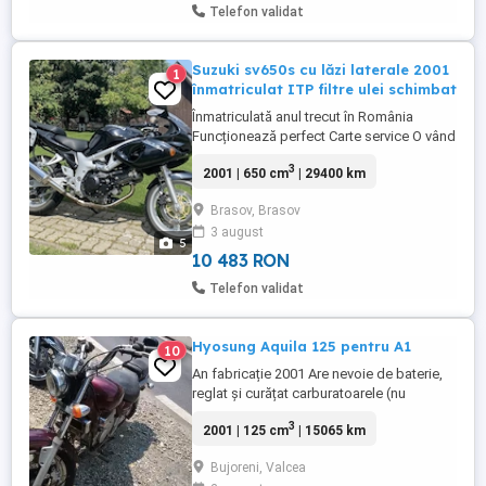
Telefon validat
Suzuki sv650s cu lăzi laterale 2001
1
înmatriculat ITP filtre ulei schimbat
Înmatriculată anul trecut în România
Funcționează perfect Carte service O vând
pentru ca nu m-i se potrivește Pot vinde și
3
2001 | 650 cm
| 29400 km
fără lăzi Ulei filtru schimbat Lanț pinioane
bune Anvelope Continental bune km
Brasov, Brasov
29400
3 august
5
10 483 RON
Telefon validat
Hyosung Aquila 125 pentru A1
10
An fabricație 2001 Are nevoie de baterie,
reglat și curățat carburatoarele (nu
pornește), cauciucuri, făcut frânele,
3
2001 | 125 cm
| 15065 km
reparatii estetice. A stat nefolosit de cel
puțin 7 ani. Se vinde cu fiscal.
Bujoreni, Valcea