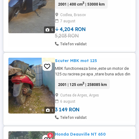
3
2001 | 400 cm
| 53000 km
Codlea, Brasov
7 august
4,204 RON
5
5,203 RON
Telefon validat
Scuter MBK mot 125
MBK functioneaza bine ,este un motor de
125 cu racirea pe apa ,stare buna adus din
Germania. Preis 600 Euro.
3
2001 | 125 cm
| 258085 km
Curtea de Arges, Arges
6 august
3 149 RON
1
Telefon validat
Honda Deauville NT 650
6