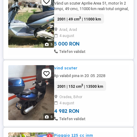
Vând un scuter Aprilie Area 51, motor în 2
timpi, 49 cmc, 11000 km reali totul original,
în stare excelenta. Estetic are mici
3
2001 | 49 cm
| 11000 km
imperfecțiuni, tehnic este perfect, baterie
nouă, bord electronic, cauciucuri foarte
Arad, Arad
bune, merge ca ceasul, nu necesită nici o
4 august
investiție. Unic proprietar în ROMÂNIA. Preț
5000 ...
5 000 RON
5
Telefon validat
vind scuter
Itp valabil pina in 20 .05 .2028
3
2001 | 152 cm
| 13500 km
Oradea, Bihor
4 august
4 982 RON
5
Telefon validat
Piaggio 125 cc inm
1