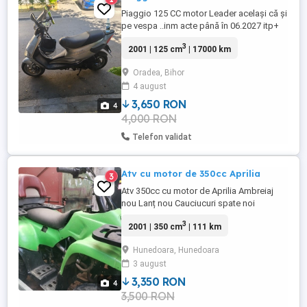
Piaggio 125 CC motor Leader același că și
pe vespa ..inm acte până în 06.2027 itp+
RCA
3
2001 | 125 cm
| 17000 km
Oradea, Bihor
4 august
3,650 RON
4
4,000 RON
Telefon validat
Atv cu motor de 350cc Aprilia
3
Atv 350cc cu motor de Aprilia Ambreiaj
nou Lanț nou Cauciucuri spate noi
Electromotor defect,nu cuplează bendixul.
3
2001 | 350 cm
| 111 km
Detalii
Hunedoara, Hunedoara
3 august
3,350 RON
4
3,500 RON