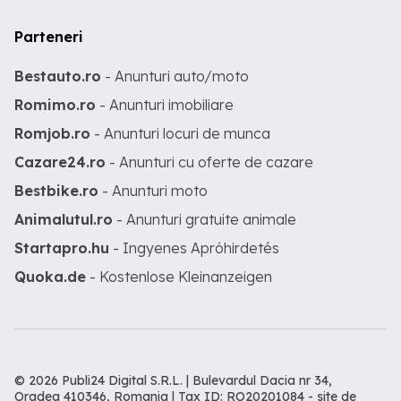
Parteneri
Bestauto.ro
- Anunturi auto/moto
Romimo.ro
- Anunturi imobiliare
Romjob.ro
- Anunturi locuri de munca
Cazare24.ro
- Anunturi cu oferte de cazare
Bestbike.ro
- Anunturi moto
Animalutul.ro
- Anunturi gratuite animale
Startapro.hu
- Ingyenes Apróhirdetés
Quoka.de
- Kostenlose Kleinanzeigen
© 2026 Publi24 Digital S.R.L. | Bulevardul Dacia nr 34,
Oradea 410346, Romania | Tax ID: RO20201084 -
site de