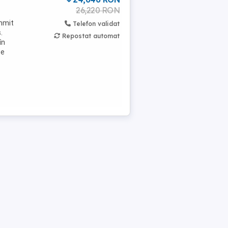
26,220 RON
ummit
Telefon validat
.
Repostat automat
în
Se