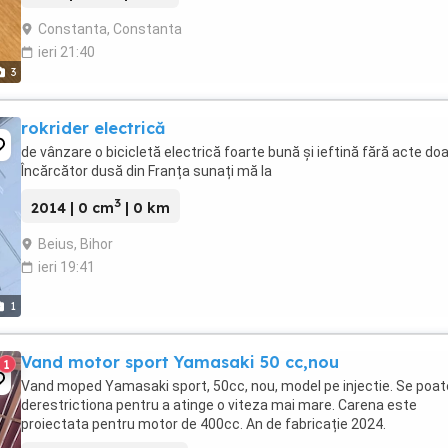
Constanta, Constanta
ieri 21:40
3
rokrider electrică
de vânzare o bicicletă electrică foarte bună și ieftină fără acte do
Încărcător dusă din Franța sunați mă la
3
2014 | 0 cm
| 0 km
Beius, Bihor
ieri 19:41
1
Vand motor sport Yamasaki 50 cc,nou
1
Vand moped Yamasaki sport, 50cc, nou, model pe injectie. Se poat
derestrictiona pentru a atinge o viteza mai mare. Carena este
proiectata pentru motor de 400cc. An de fabricație 2024.