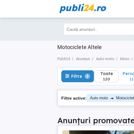
publi
24
.ro
Toate
Perso
Filtre
2
120
118
Motociclete Altele
Publi24
Anunțuri
Auto moto
Moto
Toate
Pers
Filtre
2
120
11
→
Filtre active:
Auto moto
Motocicle
Anunțuri promovat