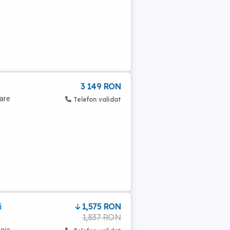
3 149 RON
tare
Telefon validat
i
1,575 RON
1,837 RON