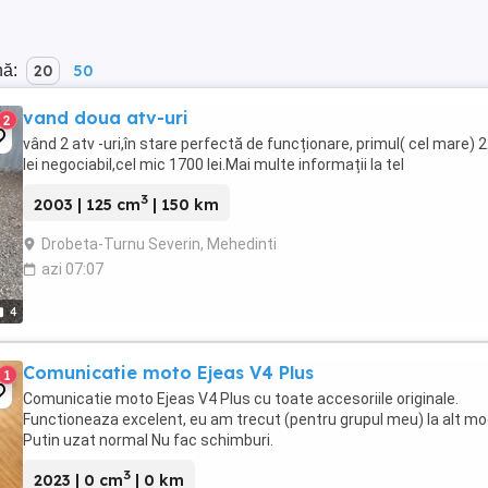
nă:
20
50
vand doua atv-uri
2
vând 2 atv -uri,în stare perfectă de funcționare, primul( cel mare) 
lei negociabil,cel mic 1700 lei.Mai multe informații la tel
3
2003 | 125 cm
| 150 km
Drobeta-Turnu Severin, Mehedinti
azi 07:07
4
Comunicatie moto Ejeas V4 Plus
1
Comunicatie moto Ejeas V4 Plus cu toate accesoriile originale.
Functioneaza excelent, eu am trecut (pentru grupul meu) la alt mo
Putin uzat normal Nu fac schimburi.
3
2023 | 0 cm
| 0 km