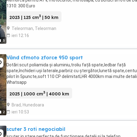
Remorca pentru ATV, motocultor, motosapa, cu butuci si roti de D
1310: 300 Euro
3
2023 | 125 cm
| 50 km
Teleorman, Teleorman
ieri 12:16
5
Vând cfmoto zforce 950 sport
Dotări:scut poliamida și aluminiu,troliu față spate,ledbar față
spate,închideri uși laterale,parbriz cu ștergător,lunetă spate,centu
pilot în 5puncte,soft 110 CP delimitatLHR 4000km mai multe detali
Whatsapp
3
2025 | 1000 cm
| 4000 km
Brad, Hunedoara
ieri 10:53
2
scuter 3 roti negociabil
scuter in stare perfecta de functionare detalii si la telefon