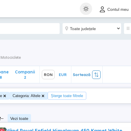
ane
Companii
RON
EUR
Sortează
Contul meu
2
Motociclete
oane
Companii
RON
EUR
Sortează
8
2
te
Categoria: Altele
Șterge toate filtrele
e
–
Vezi toate
Vând Royal Enfield Himalayan 450 Kamet White