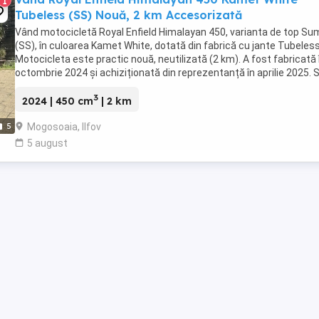
1
Tubeless (SS) Nouă, 2 km Accesorizată
Vând motocicletă Royal Enfield Himalayan 450, varianta de top S
(SS), în culoarea Kamet White, dotată din fabrică cu jante Tubeless
Motocicleta este practic nouă, neutilizată (2 km). A fost fabricată 
octombrie 2024 și achiziționată din reprezentanță în aprilie 2025. 
află în stare absolut ...
3
2024 | 450 cm
| 2 km
Mogosoaia, Ilfov
5
5 august