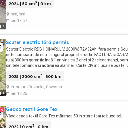
3
2024 | 50 cm
| 0 km
Iasi, Iasi
ieri 18:57
4
Scuter electric fără permis
Scuter Electric RDB HOINARUL V, 2000W, 72V32Ah, fara permis!Scu
este cumparat de nou , singurul proprietar detin FACTURA si GARA
rulaj 300 km garanție încă 1 an vine cu 2 chei și 2 telecomenzi, porn
din telecomanda și activarea alarmei ! Carte CIV inclusa se poate 
orice test la fața ...
3
2025 | 2000 cm
| 300 km
intorsura Buzaului, Covasna
4
ieri 18:35
Geaca textil Gore Tex
4
Vând geaca textil Gore Tex mărimea 50 in stare foarte buna tel.
3
2022 | 0 cm
| 0 km