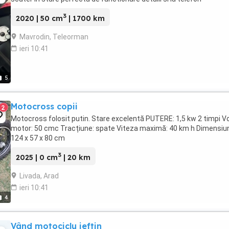
3
2020 | 50 cm
| 1700 km
Mavrodin, Teleorman
ieri 10:41
5
Motocross copii
2
Motocross folosit putin. Stare excelentă PUTERE: 1,5 kw 2 timpi 
motor: 50 cmc Tracțiune: spate Viteza maximă: 40 km h Dimensiun
124 x 57 x 80 cm
3
2025 | 0 cm
| 20 km
Livada, Arad
ieri 10:41
4
Vând motociclu ieftin