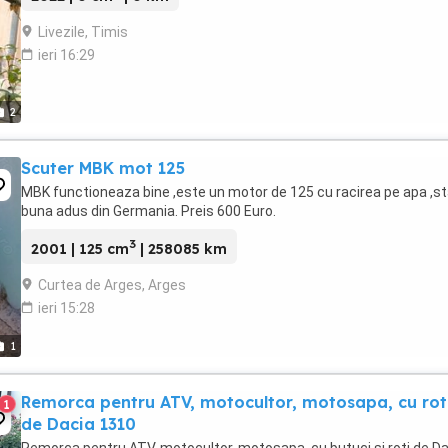
Livezile, Timis
ieri 16:29
2
Scuter MBK mot 125
MBK functioneaza bine ,este un motor de 125 cu racirea pe apa ,s
buna adus din Germania. Preis 600 Euro.
3
2001 | 125 cm
| 258085 km
Curtea de Arges, Arges
ieri 15:28
1
Remorca pentru ATV, motocultor, motosapa, cu rot
1
de Dacia 1310