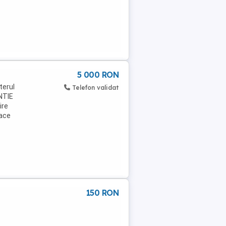
5 000 RON
terul
Telefon validat
NTIE
ire
face
150 RON