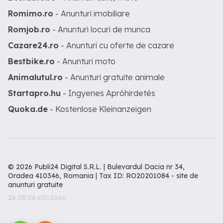
Romimo.ro
- Anunturi imobiliare
Romjob.ro
- Anunturi locuri de munca
Cazare24.ro
- Anunturi cu oferte de cazare
Bestbike.ro
- Anunturi moto
Animalutul.ro
- Anunturi gratuite animale
Startapro.hu
- Ingyenes Apróhirdetés
Quoka.de
- Kostenlose Kleinanzeigen
© 2026 Publi24 Digital S.R.L. | Bulevardul Dacia nr 34,
Oradea 410346, Romania | Tax ID: RO20201084 -
site de
anunturi gratuite
26.08.06.c0c206c