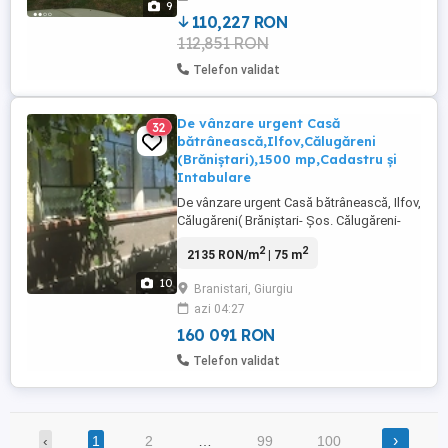
9
liber de constructii, ...
110,227 RON
112,851 RON
Telefon validat
De vânzare urgent Casă
32
bătrânească,Ilfov,Călugăreni
(Brăniștari),1500 mp,Cadastru și
Intabulare
De vânzare urgent Casă bătrânească, Ilfov,
Călugăreni( Brăniștari- Șos. Călugăreni-
Comana),1500 mp,casă construită din
2
2
2135 RON/m
| 75 m
paiantă ,4 camere , curent electric,2 puțuri
de apă,spații de depozitare, deschidere
10
Branistari, Giurgiu
120 metri la Șos Călugăreni-Comana,
azi 04:27
cadastru și intabulare, PREȚ : 30.500 euro,
PROPRIETAR!!! Zonă ...
160 091 RON
Telefon validat
›
‹
1
2
…
99
100