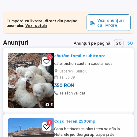
Vezi anunțuri
Cumpără cu livrare, direct din pagina
cu livrare
anunțului.
Vezi detalii
Anunțuri
20
50
Anunțuri pe pagină:
căutăm familie iubitoare
3
căței bișhon căutăm căsuță nouă
Sabareni, Giurgiu
azi 06:39
350 RON
Telefon validat
3
Casa Teren 2500mp
8
Casa batrineasca plus teren se afla la
Hotarele jud Giurgiu aproape și de