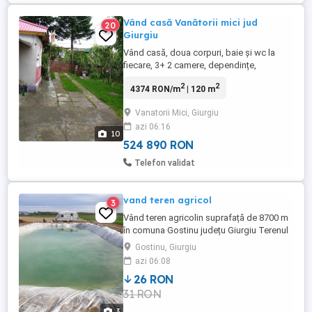
Vând casă Vanătorii mici jud
20
Giurgiu
Vând casă, doua corpuri, baie și wc la
fiecare, 3+ 2 camere, dependințe,
acoperiș nou, apa la puț propriu și
2
2
4374 RON/m
| 120 m
hidrofor, fosa septica încălzire lemne sau
electric. Deocamdată nu sunt gaze. Șosea
Vanatorii Mici, Giurgiu
asfaltata Dj61. Curte 1000 mp vie, gradina
azi 06:16
și pomi fructiferi. Se vinde cu multe lucruri,
10
bonus un teren de ...
524 890 RON
Telefon validat
vand teren agricol
3
Vând teren agricolin suprafață de 8700 m
în comuna Gostinu județu Giurgiu Terenul
se afla la distanta de 500 m de Dunăre
Gostinu, Giurgiu
Pentru mai multe detalii sunați la numărul 4
azi 06:08
euro m2
26 RON
31 RON
3