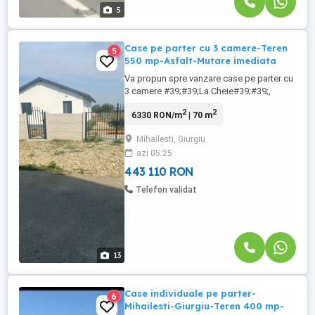
5
Case pe parter cu 3 camere-Teren
5
550 mp-Asfalt-Mutare imediata
Va propun spre vanzare case pe parter cu
3 camere #39;#39;La Cheie#39;#39;,
strada asfaltata si iluminata, mijloace de
2
2
6330 RON/m
| 70 m
transport in apropiere, mutare rapida,
pivnita, platforma pentru terasa; Suprafata
Mihailesti, Giurgiu
utila 70 mp; Teren 550 mp. Liber 465 mp;
azi 05:25
Avem case cu suprafete de teren intre 400
mp si 820 mp; Amprenta ...
443 110 RON
Telefon validat
13
Case individuale pe parter-
6
Mihailesti-Giurgiu-Teren 400 mp-