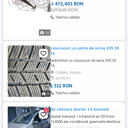
- pe teren ...
472,401 RON
629,868 RON
Telefon validat
10
cauciucuri cu jante de iarna 205 55
16
jante bmw cu cauciucuri de iarna 205 55
16
Colibasi, Giurgiu
azi 05:51
1 312 RON
Telefon validat
5
de vânzare daster 1.6 benzină
1
daster benzină 1.6 benzină an 2014 km
124000 aer condiționat geamurile electrice
etc preț 6800euro masina are nr roșii pe