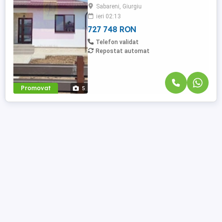
Sabareni, Giurgiu
pivnită 12 mp. Structura: fundatie, stâlpi,
ieri 02:13
grinzi si placă din beton armat, zidărie din
cărămidă ...
727 748 RON
Telefon validat
Repostat automat
Promovat
5