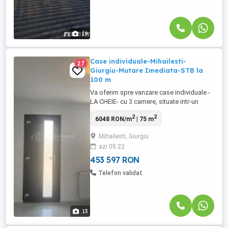
19
Case individuale-Mihailesti-
27
Giurgiu-Mutare Imediata-STB la
100 m
Va oferim spre vanzare case individuale -
LA CHEIE- cu 3 camere, situate intr-un
ansamblu rezidential din orasul Mihailesti-
2
2
6048 RON/m
| 75 m
Giurgiu ( granita cu judetul Ilfov ),
suprafata utila 75 mp ( suprafata
Mihailesti, Giurgiu
construita 90 mp ), zona extrem de linistita
azi 05:22
numai de case, statie STB la 100 m!
Casele au suprafete de teren ...
453 597 RON
Telefon validat
13