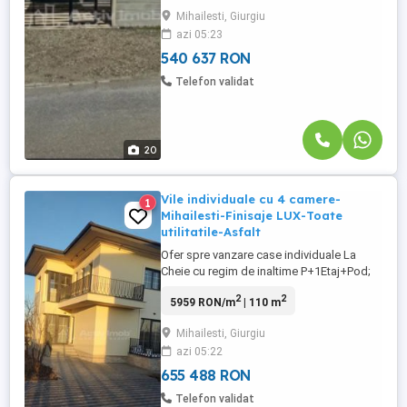
iluminata, acces rapid la mijloc de
Mihailesti, Giurgiu
transport! Regim de inaltime: Parter+Pod
azi 05:23
Mansardabil( placa de beton ).
Compartimentare: -PARTER: ...
540 637 RON
Telefon validat
20
Vile individuale cu 4 camere-
1
Mihailesti-Finisaje LUX-Toate
utilitatile-Asfalt
Ofer spre vanzare case individuale La
Cheie cu regim de inaltime P+1Etaj+Pod;
Ansamblul rezidential este situat in orasul
2
2
5959 RON/m
| 110 m
Mihailesti, judetul Giurgiu; Casele se fac
pe comanda si se pot personaliza in
Mihailesti, Giurgiu
functie de gusturile clientului!!
azi 05:22
Bransamente la toate utilitatile orasului;
Strada asfaltata si ...
655 488 RON
Telefon validat