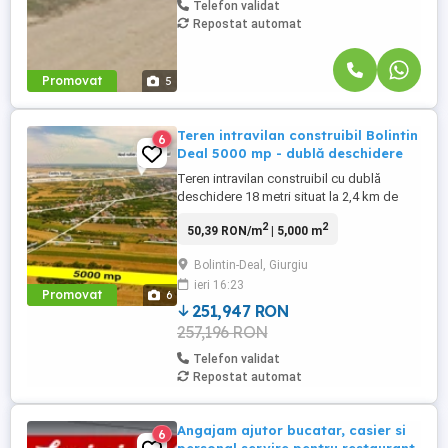
Telefon validat
Repostat automat
Promovat
5
Teren intravilan construibil Bolintin
6
Deal 5000 mp - dublă deschidere
Teren intravilan construibil cu dublă
deschidere 18 metri situat la 2,4 km de
nodul rutier A1 Bolintin Deal și de cel mai
2
2
50,39 RON/m
| 5,000 m
mare hub logistic din Europa de Est.
Amplasat în vestul Bucureştiului, la km 23
Bolintin-Deal, Giurgiu
pe Autostrada A1, CTPark Bucharest West
ieri 16:23
are o suprafaţă închiriabilă de peste
Promovat
6
900.000 mp şi găzduieşte ...
251,947 RON
257,196 RON
Telefon validat
Repostat automat
Angajam ajutor bucatar, casier si
6