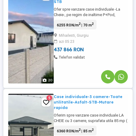
STB
Ofer spre vanzare case individuale -La
Cheie-, pe regim de inaltime P+Pod,
suprafata utila 70 mp ( amprenta 85 mp ),
2
2
6255 RON/m
| 70 m
strada asfaltata si iluminata, mijloc de
transport ce ajunge la Depoul Alexandria (
Mihailesti, Giurgiu
Carrfour Alexandriei ) si are capatul la
azi 05:23
Piata 13 Septembrie! Casele se predau cu
toate finisajele ...
437 866 RON
Telefon validat
20
Case individuale-3 camere-Toate
5
utilitatile-Asfalt-STB-Mutare
rapida
Oferim spre vanzare case individuale LA
CHEIE cu 3 camere, suprafata utila 85 mp (
amprenta 100 mp ), bransamente la toate
2
2
6360 RON/m
| 85 m
utilitatile orasului, strada asfaltata si