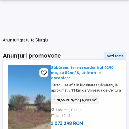
Anunturi gratuite Giurgiu
Anunțuri promovate
Vezi toate
Săbăreni, teren rezidential 6290
mp, cu 52m FS, utilitati in
apropiere
Terenul se află în localitatea Săbăreni, la
aproximativ 11 km de Soseaua de Centură
si 3 km de A0, în vecinătatea celor 2
2
2
170,55 RON/m
| 6,293 m
păduri, într-o zonă rezidentială în
dezvoltare, ferită de traficul rutier. Drumul
Sabareni, Giurgiu
este asfaltat, până la 30 m de teren, iar
ieri 10:13
reteaua de curent electric si cea de gaze
naturale, se ...
1 073 298 RON