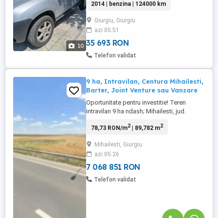
2014 | benzina | 124000 km
3luni si rarul este făcut masina este
impecabilă
Giurgiu, Giurgiu
azi 05:51
35 693 RON
10
Telefon validat
9 ha, Intravilan, Centura Mihailesti,
Barter, Joint Venture sau Vanzare
Oportunitate pentru investitie! Teren
intravilan 9 ha ndash; Mihailesti, jud.
Giurgiu De vanzare sau barter: teren
2
2
78,73 RON/m
| 89,782 m
intravilan in suprafata de 90.000 mp,
amplasat strategic la centura orasului
Mihailesti, Giurgiu
Mihailesti, cu deschidere generoasa de 82
azi 05:26
m la Varianta de Ocolire Mihailesti (DN6H).
Locatie ideala pentru ...
7 068 851 RON
Telefon validat