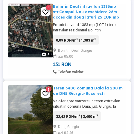
Bolintin Deal intravilan 1383mp
4
str.Campul Nou deschidere 26m
acces din doua laturi 25 EUR mp
Proprietar vand 1383 mp (LOT1) teren
intravilan rezidential Bolintin
Deal,deschidere 26m la strada Campul
2
2
0,09 RON/m
| 1,383 m
nou (DJ601 intrare dinspre Ciorogarla,
opus padurii Cotroceanca in planul doi , la
Bolintin-Deal, Giurgiu
18Km de Bucuresti şi 2km de nodul
10
azi 05:00
Ciorogarla A0-DJ601), plus cota indiviza 1
2 la parcela alaturata de 532mp (LOT ...
131 RON
Telefon validat
Teren 3400 comuna Daia la 200 m
1
de DN5 Giurgiu-Bucuresti
Va ofer spre vanzare un teren extravilan
situat in comuna Daia, jud. Giurgiu, la
aprox 200 m de DN5 Giurgiu-Bucuresti si
2
2
32,42 RON/m
| 3,400 m
la 45 km de Bucuresti (35 minute) si la 10
km de orasul Giurgiu. Terenul are dubla
Daia, Giurgiu
deschidere in suprafata totala de 3400
azi 04:46
mp, din care 600 mp vie și 2.800 mp teren