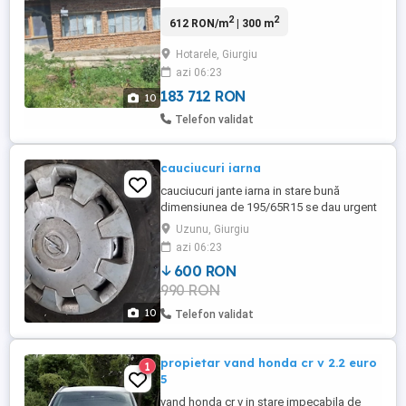
București la 40km și de Giurgiu la 45km
2
2
612 RON/m
| 300 m
suprafata Casei 300 m necesita renovari p
are douo intrari are o fântâna are curent
Hotarele, Giurgiu
electric se pote vedea este o zona linistita
azi 06:23
are Școala Grădinița magazine Farmacii la
mai ...
183 712 RON
10
Telefon validat
cauciucuri iarna
cauciucuri jante iarna in stare bună
dimensiunea de 195/65R15 se dau urgent
Uzunu, Giurgiu
azi 06:23
600 RON
990 RON
10
Telefon validat
propietar vand honda cr v 2.2 euro
1
5
vand honda cr v in stare impecabila de